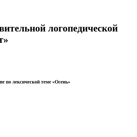
вительной логопедической
т»
е по лексической теме «Осень»