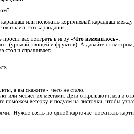
шом?
й карандаш или положить коричневый карандаш между 
е оказались эти карандаши.
ь просит вас поиграть в игру
«Что изменилось».
рит. (урожай овощей и фруктов). А давайте посмотрим,
а стол и спрашивает:
ле.
ты, а вы скажите - чего не стало.
укт или меняет их местами. Дети открывают глаза и от
те поможем ветерку и подуем на листочки, чтобы узнат
иями. Нужно взять по одной карточке посчитать картин