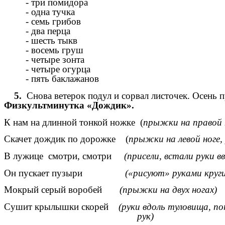
- три помидора
- одна тучка
- семь грибов
- два перца
- шесть тыкв
- восемь груш
- четыре зонта
- четыре огурца
- пять баклажанов
5.
Снова ветерок подул и сорвал листочек. Осень п
Физкультминутка «Дождик».
К нам на длинной тонкой ножке (
прыжки на правой н
Скачет дождик по дорожке (
прыжки на левой ноге, 
В лужице смотри, смотри
(присели, встали руки вв
Он пускает пузыри
(«рисуют» руками круги
Мокрый серый воробей
(прыжки на двух ногах)
Сушит крылышки скорей
(руки вдоль туловища, 
рук)