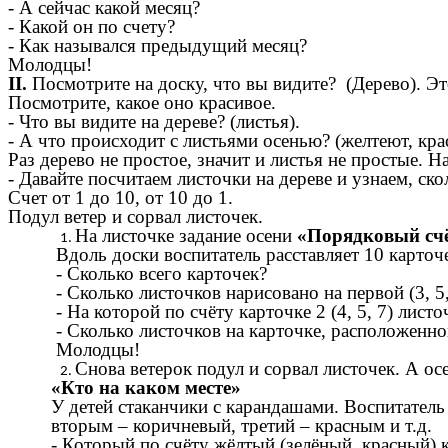
- А сейчас какой месяц?
- Какой он по счету?
- Как назывался предыдущий месяц?
Молодцы!
II.
Посмотрите на доску, что вы видите? (Дерево). Это
Посмотрите, какое оно красивое.
- Что вы видите на дереве? (листья).
- А что происходит с листьями осенью? (желтеют, кра
Раз дерево не простое, значит и листья не простые. 
- Давайте посчитаем листочки на дереве и узнаем, ск
Счет от 1 до 10, от 10 до 1.
Подул ветер и сорвал листочек.
На листочке задание осени
«Порядковый сч
Вдоль доски воспитатель расставляет 10 карточ
- Сколько всего карточек?
- Сколько листочков нарисовано на первой (3, 5, 
- На которой по счёту карточке 2 (4, 5, 7) листо
- Сколько листочков на карточке, расположенно
Молодцы!
Снова ветерок подул и сорвал листочек. А ос
«Кто на каком месте»
У детей стаканчики с карандашами. Воспитатель
вторым – коричневый, третий – красным и т.д.
- Который по счёту жёлтый (зелёный, красный) 