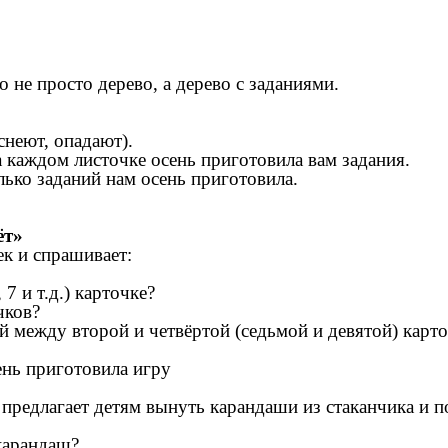
 не просто дерево, а дерево с заданиями.
снеют, опадают).
На каждом листочке осень приготовила вам задания.
олько заданий нам осень приготовила.
ёт»
ек и спрашивает:
7 и т.д.) карточке?
чков?
й между второй и четвёртой (седьмой и девятой) карто
ень приготовила игру
 предлагает детям вынуть карандаши из стаканчика и 
карандаш?