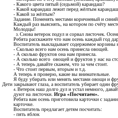
- Какого цвета пятый (седьмой) карандаш?
- Какой карандаш лежит перед жёлтым каранда
- Какой за жёлтым?
Задание. Поменять местами коричневый и сини
Каждый раз выяснять, на котором по счёту мест
Молодцы!
Снова ветерок подул и сорвал листочек. Осен
Ребята расскажите что нам осень каждый год да
Воспитатель выкладывает содержимое корзины н
- Сколько всего нам осень принесла овощей.
- А сколько фруктов она нам принесла.
- А сколько всего овощей и фруктов у нас на сто
- А теперь давайте скажем, что за чем стоит.
- Что стоит первым, вторым и т.д.
А теперь я проверю, какие вы внимательные.
Я буду убирать или менять местами овощи и фрук
Дети закрывают глаза, а воспитатель убирает один фр
Ветерок наш долго дул и устал немного, давай
дуют на листочки.
Игра «Посчитаем».
Ребята вам осень приготовила карточки с задан
карточке.
Воспитатель предлагает детям посчитать:
- пять яблок