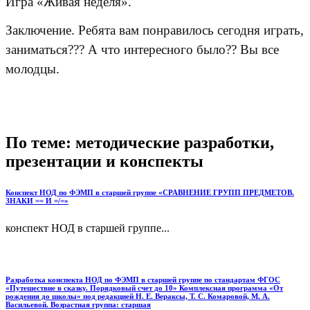
Игра «Живая неделя».
Заключение. Ребята вам понравилось сегодня играть,
заниматься??? А что интересного было?? Вы все
молодцы.
По теме: методические разработки,
презентации и конспекты
Конспект НОД по ФЭМП в старшей группе «СРАВНЕНИЕ ГРУПП ПРЕДМЕТОВ.
ЗНАКИ == И =/=»
конспект НОД в старшей группе...
Разработка конспекта НОД по ФЭМП в старшей группе по стандартам ФГОС
«Путешествие в сказку. Порядковый счет до 10» Комплексная программа «От
рождения до школы» под редакцией Н. Е. Вераксы, Т. С. Комаровой, М. А.
Васильевой. Возрастная группа: старшая