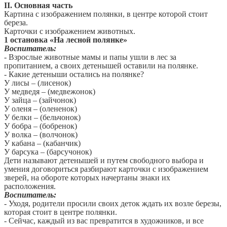
II. Основная часть
Картина с изображением полянки, в центре которой стоит
береза.
Карточки с изображением животных.
1 остановка «На лесной полянке»
Воспитатель:
- Взрослые животные мамы и папы ушли в лес за
пропитанием, а своих детенышей оставили на полянке.
- Какие детеныши остались на полянке?
У лисы – (лисенок)
У медведя – (медвежонок)
У зайца – (зайчонок)
У оленя – (олененок)
У белки – (бельчонок)
У бобра – (бобренок)
У волка – (волчонок)
У кабана – (кабанчик)
У барсука – (барсучонок)
Дети называют детенышей и путем свободного выбора и
умения договориться разбирают карточки с изображением
зверей, на обороте которых начертаны знаки их
расположения.
Воспитатель:
- Уходя, родители просили своих деток ждать их возле березы,
которая стоит в центре полянки.
- Сейчас, каждый из вас превратится в художников, и все