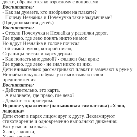
доски, обращаются ко взрослому с вопросами.
Воспитатель:
- Как вы думаете, кто изображен на плакате?
- Почему Незнайка и Почемучка такие задумчивые?
(Предположения детей.)
Воспитатель:
- Стояли Почемучка и Незнайка у развилки дорог.
Где право, где лево понять никто не мог.
Но вдруг Незнайка в голове почесал
Той самой рукою, которой писал,
Страницы листал и карту держал.
- Как попасть мне домой? - слышен был крик:
Где право, где лево - не знал никто из них.
Дети внимательно рассматривают плакат и замечают в руке у
Незнайки какую-то бумагу и высказывают свои
предположения.
Воспитатель:
- Действительно, это карта.
- А вы знаете, где право, где лево?
- Давайте это проверим.
Игровое упражнение (пальчиковая гимнастика)
«Хлоп,
ладошка»
Дети стоят в парах лицом друг к другу. Декламируют
стихотворение и одновременно выполняют движения:
Вот у нас игра какая:
Хлоп, ладошка,
Хлоп, другая.