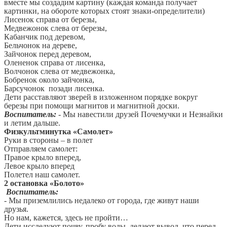
вместе мы создадим картину (каждая команда получает
картинки, на обороте которых стоят знаки-определители)
Лисенок справа от березы,
Медвежонок слева от березы,
Кабанчик под деревом,
Бельчонок на дереве,
Зайчонок перед деревом,
Олененок справа от лисенка,
Волчонок слева от медвежонка,
Бобренок около зайчонка,
Барсучонок позади лисенка.
Дети расставляют зверей в изложенном порядке вокруг
березы при помощи магнитов и магнитной доски.
Воспитатель:
- Мы навестили друзей Почемучки и Незнайки
и летим дальше.
Физкультминутка «Самолет»
Руки в стороны – в полет
Отправляем самолет:
Правое крыло вперед,
Левое крыло вперед
Полетел наш самолет.
2 остановка «Болото»
Воспитатель:
- Мы приземлились недалеко от города, где живут наши
друзья.
Но нам, кажется, здесь не пройти…
Дети исследуют почву, пробу воды, делают вывод, что перед