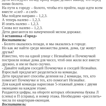
ними болото.
На пути к городу – болото, чтобы его пройти, надо идти всем
вместе
«след – в след»
Мы пойдем направо – 1,2,3.
А теперь налево – 1,2,3.
И опять налево – 1,2,3.
Снова все налево – 1,2,3.
Дети двигаются по начерченной мелом дорожке.
3 остановка «Город»
Воспитатель:
- Болото оказалось позади, и мы оказались в городе.
Но как же найти среди множества домов, дома, где живут
друзья?
Известно, что на одной улице с Незнайкой и Почемучкой
построили новые дома для чисел, чтоб они жили все вместе
дружно, и им не было скучно.
- Давайте найдем соседей Почемучки и соседей Незнайки.
Взрослый предлагает разделиться на команды.
Дети предлагают способы деления на 2 команды, тех, кто
помогает Почемучке и тех, кто помогает Незнайке.
Для каждой команды нарисован 5-этажный домик с двумя
оконцами на каждом этаже.
Раздаются цифры, на обороте которых обозначены буквы Л
(слева) и П (справа), и номер этажа. Необходимо «расселить»
числа по квартирам-оконцам.
Воспитатель: