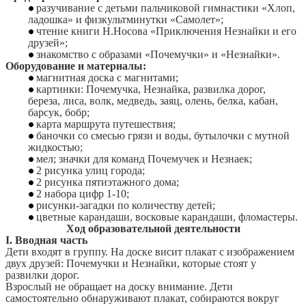
разучивание с детьми пальчиковой гимнастики «Хлоп,
ладошка» и физкультминутки «Самолет»;
чтение книги Н.Носова «Приключения Незнайки и его
друзей»;
знакомство с образами «Почемучки» и «Незнайки».
Оборудование и материалы:
магнитная доска с магнитами;
картинки: Почемучка, Незнайка, развилка дорог,
береза, лиса, волк, медведь, заяц, олень, белка, кабан,
барсук, бобр;
карта маршрута путешествия;
баночки со смесью грязи и воды, бутылочки с мутной
жидкостью;
мел; значки для команд Почемучек и Незнаек;
2 рисунка улиц города;
2 рисунка пятиэтажного дома;
2 набора цифр 1-10;
рисунки-загадки по количеству детей;
цветные карандаши, восковые карандаши, фломастеры.
Ход образовательной деятельности
I. Вводная часть
Дети входят в группу. На доске висит плакат с изображением
двух друзей: Почемучки и Незнайки, которые стоят у
развилки дорог.
Взрослый не обращает на доску внимание. Дети
самостоятельно обнаруживают плакат, собираются вокруг