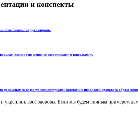
езентации и конспекты
заимоотношений с окружающими»
правилам взаимоотношения со сверстниками и взрослыми».
ьми дошкольного возраста элементарными нормами и правилами здорового образа жизн
ь и укреплять своё здоровье.Если мы будем личным примером дем