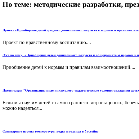
По теме: методические разработки, пр
Проект «Приобщение детей среднего дошкольного возраста к нормам и правилам в
Проект по нравственному воспитанию....
Эссе на тему: «Приобщение детей дошкольного возраста к общепринятым нормам и 
Приобщение детей к нормам и правилам взаимоотношений....
Презентация "Организационные и психолого-педагогические условия овладения дет
Если мы научим детей с самого раннего возрастаценить, береч
можно надеяться...
Санитарные нормы температуры воды и воздуха в бассейне