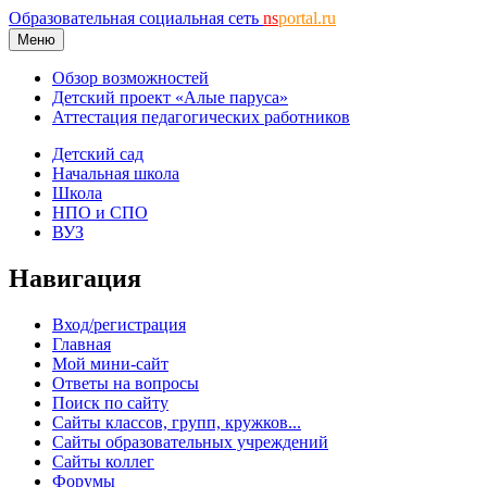
Образовательная социальная сеть
ns
portal.ru
Меню
Обзор возможностей
Детский проект «Алые паруса»
Аттестация педагогических работников
Детский сад
Начальная школа
Школа
НПО и СПО
ВУЗ
Навигация
Вход/регистрация
Главная
Мой мини-сайт
Ответы на вопросы
Поиск по сайту
Сайты классов, групп, кружков...
Сайты образовательных учреждений
Сайты коллег
Форумы