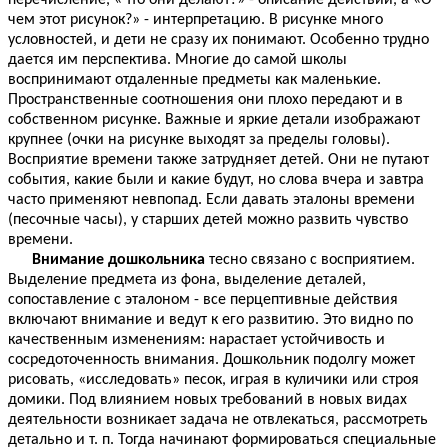
перечисление, «Что они делают?» - описание действий, а «О
чем этот рисунок?» - интерпретацию. В рисунке много
условностей, и дети не сразу их понимают. Особенно трудно
дается им перспектива. Многие до самой школы
воспринимают отдаленные предметы как маленькие.
Пространственные соотношения они плохо передают и в
собственном рисунке. Важные и яркие детали изображают
крупнее (очки на рисунке выходят за пределы головы).
Восприятие времени также затрудняет детей. Они не путают
события, какие были и какие будут, но слова вчера и завтра
часто применяют невпопад. Если давать эталоны времени
(песочные часы), у старших детей можно развить чувство
времени.
Внимание дошкольника
тесно связано с восприятием.
Выделение предмета из фона, выделение деталей,
сопоставление с эталоном - все перцептивные действия
включают внимание и ведут к его развитию. Это видно по
качественным изменениям: нарастает устойчивость и
сосредоточенность внимания. Дошкольник подолгу может
рисовать, «исследовать» песок, играя в куличики или строя
домики. Под влиянием новых требований в новых видах
деятельности возникает задача не отвлекаться, рассмотреть
детально и т. п. Тогда начинают формироваться специальные