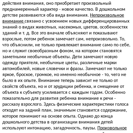
действия внимания, оно приобретает произвольный
преднамеренный характер - новое качество. В дошкольном
детстве развиваются оба вида внимания.
Непроизвольное
внимание
связано с усвоением новых дифференцированных
знаний о видах животных, насекомых, цветов, особенностях
зданий и т. д. Все это вначале объясняют и показывают
взрослые, потом ребенок замечает сам, непроизвольно. То,
что объяснили, не только привлекает внимание само по себе,
но и служит своеобразным фоном, на котором становятся
заметными необычные объекты. Дети замечают новую
одежду приятеля, необычные цветы, различные марки
автомобилей, новые словечки и фразы. Замечают не только
яркое, броское, громкое, но именно необычное - то, чего не
было в их опыте. Внимание теперь зависит не только от
свойств объекта, но и от эрудиции ребенка, и смещение от
объекта к субъекту усиливается с каждым годом. Особенно
показательно для развития ребенка внимание к речи -
рассказу взрослого. Здесь физические характеристики голоса
отходят на задний план, значимым становится содержание,
которое понимают на основе опыта. Однако до конца
дошкольного детства в организации внимания детей
используют интонацию, загадочность, паузы.
Произвольное