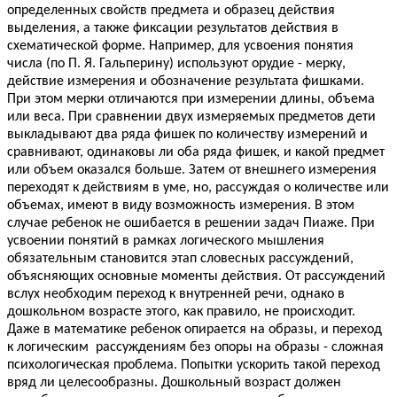
определенных свойств предмета и образец действия
выделения, а также фиксации результатов действия в
схематической форме. Например, для усвоения понятия
числа (по П. Я. Гальперину) используют орудие - мерку,
действие измерения и обозначение результата фишками.
При этом мерки отличаются при измерении длины, объема
или веса. При сравнении двух измеряемых предметов дети
выкладывают два ряда фишек по количеству измерений и
сравнивают, одинаковы ли оба ряда фишек, и какой предмет
или объем оказался больше. Затем от внешнего измерения
переходят к действиям в уме, но, рассуждая о количестве или
объемах, имеют в виду возможность измерения. В этом
случае ребенок не ошибается в решении задач Пиаже. При
усвоении понятий в рамках логического мышления
обязательным становится этап словесных рассуждений,
объясняющих основные моменты действия. От рассуждений
вслух необходим переход к внутренней речи, однако в
дошкольном возрасте этого, как правило, не происходит.
Даже в математике ребенок опирается на образы, и переход
к логическим рассуждениям без опоры на образы - сложная
психологическая проблема. Попытки ускорить такой переход
вряд ли целесообразны. Дошкольный возраст должен