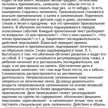
ходил «в магазин», называя любой предмет; пятилетние
пытались припоминать, замечали, что забыли что-то, а
старшие уже просили сказать еще раз, «а то забуду», то есть
намеренно старались запомнить. Произвольным становится
вначале припоминание, а затем и запоминание. Поручения
взрослого, обучение в детском саду и дома, заучивание
стихов и песен к празднику - все это тренирует произвольную
память. В обучении постоянно подчеркивается порядок
излагаемых событий. Каждый прочитанный текст разбирают
по вопросам: «О ком прочитали?», «Что о нем сказано?», «Что
потом произошло?» и т. д. Закрепляют последовательность
действий персонажей. Взрослый передает приемы
запоминания и припоминания, подчеркивает логические, а
не образные связи. Снова подтверждается тезис Л. С.
Выготского о том, что обучение обгоняет развитие и ведет его
за собой. К 5 годам усиливается регулирующая роль слова, и
ребенок начинает все рассказывать последовательно, как
надо, а не как пришло на память. Шестилетние дети в
пересказах замечают, что «там еще было что-то, но я забыл».
Самоконтроль распространяется на умственную
деятельность. Непроизвольное запоминание тоже начинает
опираться на логические связи. До конца дошкольного
возраста непроизвольное запоминание на основе активной
деятельности остается более продуктивным, чем
произвольное. Дети проигрывают сюжет, раскладывают
картинки на группы по содержанию, обозначают фишками
персонажи, зарисовывают - и запоминают лучше, чем, если
поставить специальную цель запоминать. Действия и образы