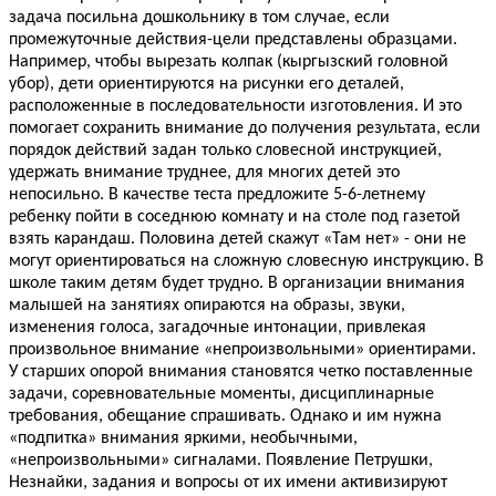
задача посильна дошкольнику в том случае, если
промежуточные действия-цели представлены образцами.
Например, чтобы вырезать колпак (кыргызский головной
убор), дети ориентируются на рисунки его деталей,
расположенные в последовательности изготовления. И это
помогает сохранить внимание до получения результата, если
порядок действий задан только словесной инструкцией,
удержать внимание труднее, для многих детей это
непосильно. В качестве теста предложите 5-6-летнему
ребенку пойти в соседнюю комнату и на столе под газетой
взять карандаш. Половина детей скажут «Там нет» - они не
могут ориентироваться на сложную словесную инструкцию. В
школе таким детям будет трудно. В организации внимания
малышей на занятиях опираются на образы, звуки,
изменения голоса, загадочные интонации, привлекая
произвольное внимание «непроизвольными» ориентирами.
У старших опорой внимания становятся четко поставленные
задачи, соревновательные моменты, дисциплинарные
требования, обещание спрашивать. Однако и им нужна
«подпитка» внимания яркими, необычными,
«непроизвольными» сигналами. Появление Петрушки,
Незнайки, задания и вопросы от их имени активизируют