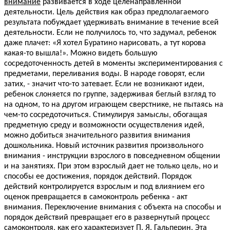
внимание
развивается в ходе целенаправленной
деятельности. Цель действия как образ предполагаемого
результата побуждает удерживать внимание в течение всей
деятельности. Если не получилось то, что задумал, ребенок
даже плачет: «Я хотел Буратино нарисовать, а тут корова
какая-то вышла!». Можно видеть большую
сосредоточенность детей в моменты экспериментирования с
предметами, переливания воды. В народе говорят, если
затих, - значит что-то затевает. Если не возникают идеи,
ребенок слоняется по группе, задерживая беглый взгляд то
на одном, то на другом играющем сверстнике, не пытаясь на
чем-то сосредоточиться. Стимулируя замыслы, обогащая
предметную среду и возможности осуществления идей,
можно добиться значительного развития внимания
дошкольника. Новый источник развития произвольного
внимания - инструкции взрослого в повседневном общении
и на занятиях. При этом взрослый дает не только цель, но и
способы ее достижения, порядок действий. Порядок
действий контролируется взрослым и под влиянием его
оценок превращается в самоконтроль ребенка - акт
внимания. Переключение внимания с объекта на способы и
порядок действий превращает его в развернутый процесс
самоконтроля, как его характеризует П. Я. Гальперин. Эта