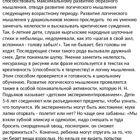
способствовать максимальному развитию образного
мышления, отводя развитие логического мышления
следующему возрастному периоду. Развитие логического
мышления у дошкольников можно проследить по их умению
замечать нелепости и высказывать критические суждения.
Так, 6-летние дети, слушая кыргызские народные шуточные
стихи и небылицы, недоумевали, как это «шагая в свой аил,
вспомнил - голову забыл!». Так не бывает, без головы не
ходят. Последующие стихи такого рода вызывали дружный
смех. Дети понимали шутку. Умение заметить нелепость,
несуразицу в рисунке или фразе используется в текстах на
креативность (способность к творчеству) и логику мышления.
Этим способом проверяется и готовность к школьному
обучению. Развитие логического мышления проявляется
также в особой познавательной активности, которую Н. Н.
Подьяков называет «детским экспериментированием». Дети
5-6 лет соединяют или разъединяют предметы, чтобы узнать,
что получится. Их эксперименты могут быть жестокими: мухе
лапки оторвать - полетит или нет? Но чаще они забавны: «Мы
взяли зубной эликсир и одеколон, надо смешать и туда
бросить сморщенный овощ, посмотрим, он сможет
распрямиться?». Конечно, ребенка могут отругать за то, что
он берет вещи взрослых. Но нельзя не видеть попытки