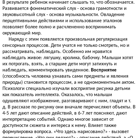
В результате ребенок начинает слышать то, что обозначается.
Развивается фонематический слух - основа грамотности и
звуковысотный слух - основа музыкальности. Овладение
перцептивными действиями и использование эталонов
позволяет более полно и расчлененно воспринимать
окружающий мир.
Наряду с этим появляется произвольная регуляризация
сенсорных процессов. Дети учатся не только смотреть, но и
рассматривать, наблюдать. Особенно им нравится
наблюдать живое: лягушку, кролика, бабочку. Малыши хотят
их потрогать, взять, а старшие дети могут затихнуть и
наблюдать, комментировать увиденное.
Восприятие
(способность человека узнавать сами
предметы и явления
природы)
становится процессом, а не одномоментным актом.
Психологи специально изучали восприятие рисунка детьми
как показатель интеллекта. Оказалось, что малыши
одушевляют изображение, разговаривают с ним, гладят и т.
д. В рассказе по рисунку они вначале перечисляют объекты. В
4-5 лет дают описание действий, в 6-7 лет поясняют, дают
интерпретацию событий. Однако многое зависит от
доступности сюжета и интереса к нему. Влияет также
формулировка вопроса. «Что здесь нарисовано?» - вызовет