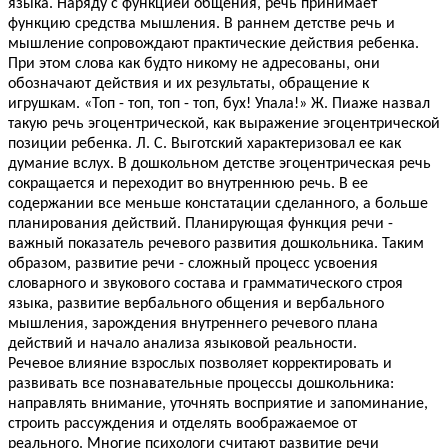
языка. Наряду с функцией общения, речь принимает
функцию средства мышления. В раннем детстве речь и
мышление сопровождают практические действия ребенка.
При этом слова как будто никому не адресованы, они
обозначают действия и их результаты, обращение к
игрушкам. «Топ - топ, топ - топ, бух! Упала!» Ж. Пиаже назвал
такую речь эгоцентрической, как выражение эгоцентрической
позиции ребенка. Л. С. Выготский характеризовал ее как
думание вслух. В дошкольном детстве эгоцентрическая речь
сокращается и переходит во внутреннюю речь. В ее
содержании все меньше констатации сделанного, а больше
планирования действий. Планирующая функция речи -
важный показатель речевого развития дошкольника. Таким
образом, развитие речи - сложный процесс усвоения
словарного и звукового состава и грамматического строя
языка, развитие вербального общения и вербального
мышления, зарождения внутреннего речевого плана
действий и начало анализа языковой реальности.
Речевое влияние взрослых позволяет корректировать и
развивать все познавательные процессы дошкольника:
направлять внимание, уточнять восприятие и запоминание,
строить рассуждения и отделять воображаемое от
реального. Многие психологи считают развитие речи