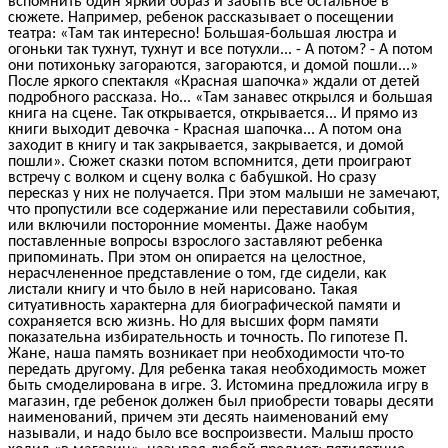
вспомнить один яркий образ и забыть все остальное в
сюжете. Например, ребенок рассказывает о посещении
театра: «Там так интересно! Большая-большая люстра и
огоньки так тухнут, тухнут и все потухли... - А потом? - А потом
они потихоньку загораются, загораются, и домой пошли...»
После яркого спектакля «Красная шапочка» ждали от детей
подробного рассказа. Но... «Там занавес открылся и большая
книга на сцене. Так открывается, открывается... И прямо из
книги выходит девочка - Красная шапочка... А потом она
заходит в книгу и так закрывается, закрывается, и домой
пошли». Сюжет сказки потом вспомнится, дети проиграют
встречу с волком и сцену волка с бабушкой. Но сразу
пересказ у них не получается. При этом малыши не замечают,
что пропустили все содержание или переставили события,
или включили посторонние моменты. Даже наобум
поставленные вопросы взрослого заставляют ребенка
припоминать. При этом он опирается на целостное,
нерасчлененное представление о том, где сидели, как
листали книгу и что было в ней нарисовано. Такая
ситуативность характерна для биографической памяти и
сохраняется всю жизнь. Но для высших форм памяти
показательна избирательность и точность. По гипотезе П.
Жане, наша память возникает при необходимости что-то
передать другому. Для ребенка такая необходимость может
быть смоделирована в игре. 3. Истомина предложила игру в
магазин, где ребенок должен был приобрести товары десяти
наименований, причем эти десять наименований ему
называли, и надо было все воспроизвести. Малыш просто