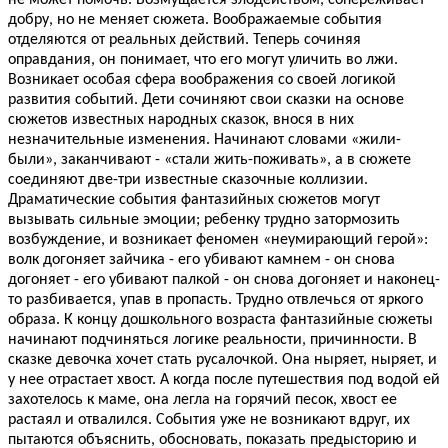
не может помочь. Возмущается злодейством, сопереживает
добру, но не меняет сюжета. Воображаемые события
отделяются от реальных действий. Теперь сочиняя
оправдания, он понимает, что его могут уличить во лжи.
Возникает особая сфера воображения со своей логикой
развития событий. Дети сочиняют свои сказки на основе
сюжетов известных народных сказок, внося в них
незначительные изменения. Начинают словами «жили-
были», заканчивают - «стали жить-поживать», а в сюжете
соединяют две-три известные сказочные коллизии.
Драматические события фантазийных сюжетов могут
вызывать сильные эмоции; ребенку трудно затормозить
возбуждение, и возникает феномен «неумирающий герой»:
волк догоняет зайчика - его убивают камнем - он снова
догоняет - его убивают палкой - он снова догоняет и наконец-
то разбивается, упав в пропасть. Трудно отвлечься от яркого
образа. К концу дошкольного возраста фантазийные сюжеты
начинают подчиняться логике реальности, причинности. В
сказке девочка хочет стать русалочкой. Она ныряет, ныряет, и
у нее отрастает хвост. А когда после путешествия под водой ей
захотелось к маме, она легла на горячий песок, хвост ее
растаял и отвалился. События уже не возникают вдруг, их
пытаются объяснить, обосновать, показать предысторию и