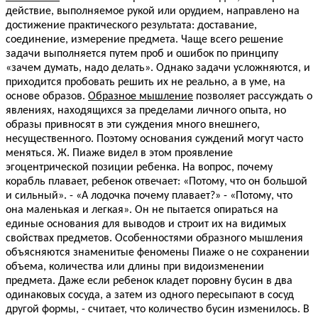
действие, выполняемое рукой или орудием, направлено на
достижение практического результата: доставание,
соединение, измерение предмета. Чаще всего решение
задачи выполняется путем проб и ошибок по принципу
«зачем думать, надо делать». Однако задачи усложняются, и
приходится пробовать решить их не реально, а в уме, на
основе образов.
Образное мышление
позволяет рассуждать о
явлениях, находящихся за пределами личного опыта, но
образы привносят в эти суждения много внешнего,
несущественного. Поэтому основания суждений могут часто
меняться. Ж. Пиаже видел в этом проявление
эгоцентрической позиции ребенка. На вопрос, почему
корабль плавает, ребенок отвечает: «Потому, что он большой
и сильный». - «А лодочка почему плавает?» - «Потому, что
она маленькая и легкая». Он не пытается опираться на
единые основания для выводов и строит их на видимых
свойствах предметов. Особенностями образного мышления
объясняются знаменитые феномены Пиаже о не сохранении
объема, количества или длины при видоизменении
предмета. Даже если ребенок кладет поровну бусин в два
одинаковых сосуда, а затем из одного пересыпают в сосуд
другой формы, - считает, что количество бусин изменилось. В