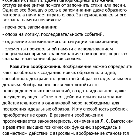
- основа их памяти. Даже повторяющиеся движения,
отстукивание ритма помогают запомнить стихи или песни.
Однако все большую роль в запоминании даже образного
материала начинает играть слово. За период дошкольного
возраста памяти появилось:
- прочность запоминания;
- опора на логику, последовательность событий;
- отделение запоминаемого от ситуации запоминания;
- элементы произвольной памяти с использованием
специальных приемов запоминания: повторение, пересказ
сначала, называние образов словом.
Развитие воображения.
Воображение можно определить
как способность к созданию новых образов или идей,
способность достраивать целостный образ по отдельным его
деталям. Воображение позволяет «отойти» от
непосредственных впечатлений, создать идеальное, даже
несуществующее. «Отлет» от действительности и знание
действительности в одинаковой мере необходимы для
построения идеальных образов. И эту способность ребенок
приобретает не сразу. В развитии воображения
прослеживается закономерность, отмеченная Л. С. Выготским
в развитии высших психических функций: зарождаясь в
совместном действии с взрослым, воображение становится