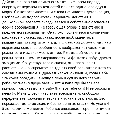
Действие снова становится схематичным: всем подряд
оперируют перелом конечностей или все одинаково едут к
морю. Сюжет осваивается -и снова начинается детализация,
изображение подробностей, варианты действия. В
дошкольном возрасте складывается и собственно словесная
форма воображения, не требующая опоры в действиях и
предметном восприятии. Она ярко проявляется в сочинении
рассказов и сказок, рассказах после пробуждения, в
пояснениях по ходу игры и т. д. В словесной форме отчетливо
выражена основная особенность воображения: «отлет» от
реальности и зависимость от нее. У малышей «отлет» от
реальности ничем не сдерживается, и фантазия побуждается
эмоциями. Сочувствуя герою сказки, они прерывают
рассказчика и экспромтом «выдают» свой вариант сюжета со
счастливым концом. В драматической ситуации, когда Баба
Яга хочет посадить Ванечку в печь и суп из него сварить,
ребенок гневно прерывает: «Нет! А папа где был? Папа
приехал, как схватил эту Бабу Ягу, вот тебе суп! И ее бросил в
печку!». Малыш себя чувствует всесильным, свободно
переделывает сюжеты и верит в них как в реальность. Это
порождает детскую ложь и беспочвенные страхи. Но уже в 4-
5 лет картина меняется. Ребенок оплакивает героя, но ничем