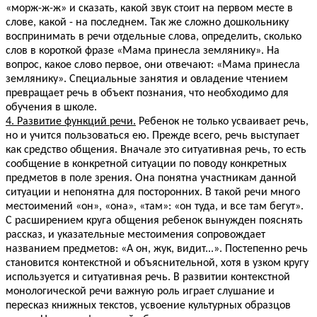
«морж-ж-ж» и сказать, какой звук стоит на первом месте в
слове, какой - на последнем. Так же сложно дошкольнику
воспринимать в речи отдельные слова, определить, сколько
слов в короткой фразе «Мама принесла землянику». На
вопрос, какое слово первое, они отвечают: «Мама принесла
землянику». Специальные занятия и овладение чтением
превращает речь в объект познания, что необходимо для
обучения в школе.
4. Развитие функций речи.
Ребенок не только усваивает речь,
но и учится пользоваться ею. Прежде всего, речь выступает
как средство общения. Вначале это ситуативная речь, то есть
сообщение в конкретной ситуации по поводу конкретных
предметов в поле зрения. Она понятна участникам данной
ситуации и непонятна для посторонних. В такой речи много
местоимений «он», «она», «там»: «он туда, и все там бегут».
С расширением круга общения ребенок вынужден пояснять
рассказ, и указательные местоимения сопровождает
названием предметов: «А он, жук, видит...». Постепенно речь
становится контекстной и объяснительной, хотя в узком кругу
используется и ситуативная речь. В развитии контекстной
монологической речи важную роль играет слушание и
пересказ книжных текстов, усвоение культурных образцов