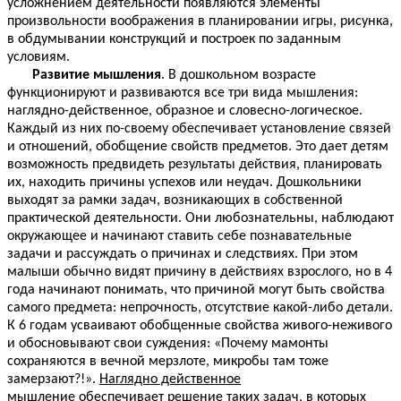
усложнением деятельности появляются элементы
произвольности воображения в планировании игры, рисунка,
в обдумывании конструкций и построек по заданным
условиям.
Развитие мышления
. В дошкольном возрасте
функционируют и развиваются все три вида мышления:
наглядно-действенное, образное и словесно-логическое.
Каждый из них по-своему обеспечивает установление связей
и отношений, обобщение свойств предметов. Это дает детям
возможность предвидеть результаты действия, планировать
их, находить причины успехов или неудач. Дошкольники
выходят за рамки задач, возникающих в собственной
практической деятельности. Они любознательны, наблюдают
окружающее и начинают ставить себе познавательные
задачи и рассуждать о причинах и следствиях. При этом
малыши обычно видят причину в действиях взрослого, но в 4
года начинают понимать, что причиной могут быть свойства
самого предмета: непрочность, отсутствие какой-либо детали.
К 6 годам усваивают обобщенные свойства живого-неживого
и обосновывают свои суждения: «Почему мамонты
сохраняются в вечной мерзлоте, микробы там тоже
замерзают?!».
Наглядно действенное
мышление
обеспечивает решение таких задач, в которых