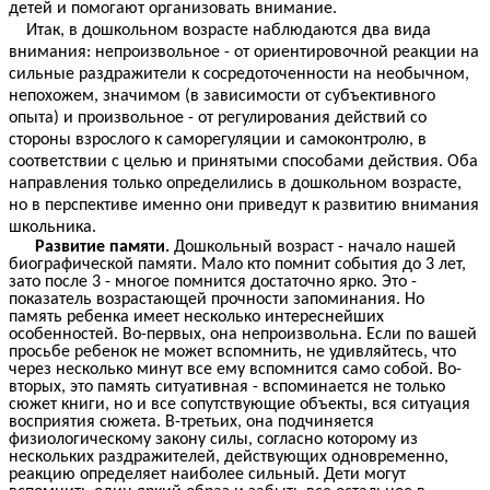
детей и помогают организовать внимание.
Итак, в дошкольном возрасте наблюдаются два вида
внимания: непроизвольное - от ориентировочной реакции на
сильные раздражители к сосредоточенности на необычном,
непохожем, значимом (в зависимости от субъективного
опыта) и произвольное - от регулирования действий со
стороны взрослого к саморегуляции и самоконтролю, в
соответствии с целью и принятыми способами действия. Оба
направления только определились в дошкольном возрасте,
но в перспективе именно они приведут к развитию внимания
школьника.
Развитие памяти.
Дошкольный возраст - начало нашей
биографической памяти. Мало кто помнит события до 3 лет,
зато после 3 - многое помнится достаточно ярко. Это -
показатель возрастающей прочности запоминания. Но
память ребенка имеет несколько интереснейших
особенностей. Во-первых, она непроизвольна. Если по вашей
просьбе ребенок не может вспомнить, не удивляйтесь, что
через несколько минут все ему вспомнится само собой. Во-
вторых, это память ситуативная - вспоминается не только
сюжет книги, но и все сопутствующие объекты, вся ситуация
восприятия сюжета. В-третьих, она подчиняется
физиологическому закону силы, согласно которому из
нескольких раздражителей, действующих одновременно,
реакцию определяет наиболее сильный. Дети могут