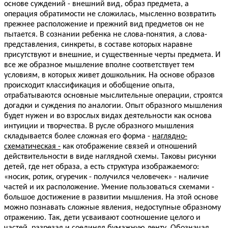
основе суждений - внешний вид, образ предмета, а
операция обратимости не сложилась, мысленно возвратить
прежнее расположение и прежний вид предметов он не
пытается. В сознании ребенка не слова-понятия, а слова-
представления, синкреты, в составе которых наравне
присутствуют и внешние, и существенные черты предмета. И
все же образное мышление вполне соответствует тем
условиям, в которых живет дошкольник. На основе образов
происходит классификация и обобщение опыта,
отрабатываются основные мыслительные операции, строятся
догадки и суждения по аналогии. Опыт образного мышления
будет нужен и во взрослых видах деятельности как основа
интуиции и творчества. В русле образного мышления
складывается более сложная его форма -
наглядно-
схематическая -
как отображение связей и отношений
действительности в виде наглядной схемы. Таковы рисунки
детей, где нет образа, а есть структура изображаемого:
«носик, ротик, огуречик - получился человечек» - наличие
частей и их расположение. Умение пользоваться схемами -
большое достижение в развитии мышления. На этой основе
можно познавать сложные явления, недоступные образному
отражению. Так, дети усваивают соотношение целого и