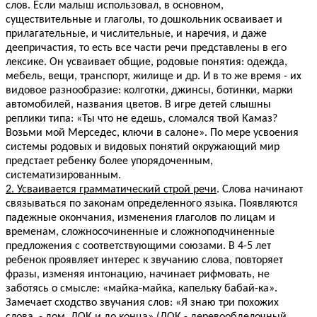
слов. Если малыш использовал, в основном,
существительные и глаголы, то дошкольник осваивает и
прилагательные, и числительные, и наречия, и даже
деепричастия, то есть все части речи представлены в его
лексике. Он усваивает общие, родовые понятия: одежда,
мебель, вещи, транспорт, жилище и др. И в то же время - их
видовое разнообразие: колготки, джинсы, ботинки, марки
автомобилей, названия цветов. В игре детей слышны
реплики типа: «Ты что не едешь, сломался твой Камаз?
Возьми мой Мерседес, ключи в салоне». По мере усвоения
системы родовых и видовых понятий окружающий мир
предстает ребенку более упорядоченным,
систематизированным.
2. Усваивается грамматический строй речи
. Слова начинают
связываться по законам определенного языка. Появляются
падежные окончания, изменения глаголов по лицам и
временам, сложносочиненные и сложноподчиненные
предложения с соответствующими союзами. В 4-5 лет
ребенок проявляет интерес к звучанию слова, повторяет
фразы, изменяя интонацию, начинает рифмовать, не
заботясь о смысле: «майка-майка, капельку бабай-ка».
Замечает сходство звучания слов: «Я знаю три похожих