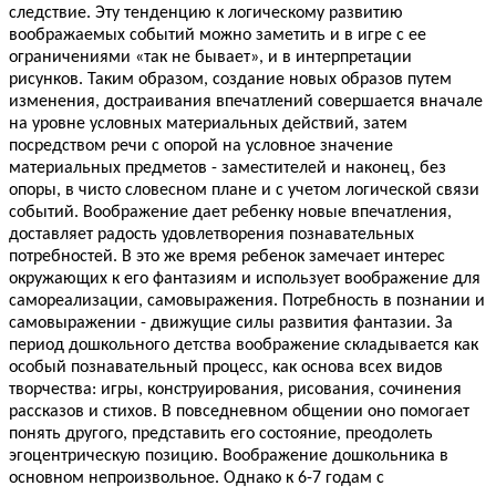
следствие. Эту тенденцию к логическому развитию
воображаемых событий можно заметить и в игре с ее
ограничениями «так не бывает», и в интерпретации
рисунков. Таким образом, создание новых образов путем
изменения, достраивания впечатлений совершается вначале
на уровне условных материальных действий, затем
посредством речи с опорой на условное значение
материальных предметов - заместителей и наконец, без
опоры, в чисто словесном плане и с учетом логической связи
событий. Воображение дает ребенку новые впечатления,
доставляет радость удовлетворения познавательных
потребностей. В это же время ребенок замечает интерес
окружающих к его фантазиям и использует воображение для
самореализации, самовыражения. Потребность в познании и
самовыражении - движущие силы развития фантазии. За
период дошкольного детства воображение складывается как
особый познавательный процесс, как основа всех видов
творчества: игры, конструирования, рисования, сочинения
рассказов и стихов. В повседневном общении оно помогает
понять другого, представить его состояние, преодолеть
эгоцентрическую позицию. Воображение дошкольника в
основном непроизвольное. Однако к 6-7 годам с