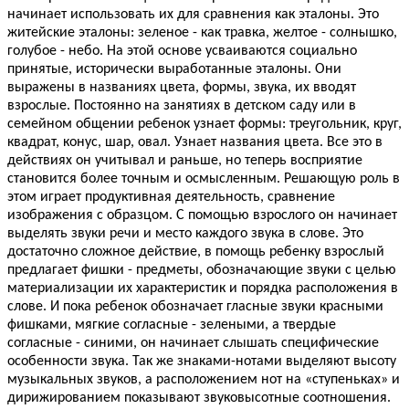
начинает использовать их для сравнения как эталоны. Это
житейские эталоны: зеленое - как травка, желтое - солнышко,
голубое - небо. На этой основе усваиваются социально
принятые, исторически выработанные эталоны. Они
выражены в названиях цвета, формы, звука, их вводят
взрослые. Постоянно на занятиях в детском саду или в
семейном общении ребенок узнает формы: треугольник, круг,
квадрат, конус, шар, овал. Узнает названия цвета. Все это в
действиях он учитывал и раньше, но теперь восприятие
становится более точным и осмысленным. Решающую роль в
этом играет продуктивная деятельность, сравнение
изображения с образцом. С помощью взрослого он начинает
выделять звуки речи и место каждого звука в слове. Это
достаточно сложное действие, в помощь ребенку взрослый
предлагает фишки - предметы, обозначающие звуки с целью
материализации их характеристик и порядка расположения в
слове. И пока ребенок обозначает гласные звуки красными
фишками, мягкие согласные - зелеными, а твердые
согласные - синими, он начинает слышать специфические
особенности звука. Так же знаками-нотами выделяют высоту
музыкальных звуков, а расположением нот на «ступеньках» и
дирижированием показывают звуковысотные соотношения.