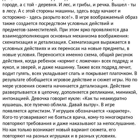
городе, а с той - деревня. И лес, и грибы, и речка. Вышел - ты
в лесу. А с этой стороны машины, здесь воду качают и
осторожно - здесь разрыто все!». В игре воображаемый образ
также создается посредством условных действий и
предметов-заместителей. При этом ярко проявляются два
взаимодополняющих основных механизма воображения:
схематизация и детализация. Схематизация выражается в
условных действиях и их переносах на новые предметы, в
новые условия. Переносится именно схема, общий рисунок
действия, когда ребенок «кормит с ложечки» всех подряд: и
кукол, и зверей, и даже машинку. Также всех подряд лечит,
водит гулять, всех укладывает спать и покрывает платочком. В
результате обобщается игровое действие и сюжет игры. Но по
мере усвоения сюжета начинается детализация. Действие
развертывается в цепочку, дополняется репликами, мимикой,
интонацией. Девочка говорит кукле: «Как ты неаккуратно
кушаешь, все пузечко облила. Давай вытру». В игре
появляется артистизм. У игрушек обозначается «характер».
Кого-то уговаривают не бояться врача, кому-то многократно
повторяют требования и даже наказывают за непослушание.
Но как только возникает новый вариант сюжета, его
повторяют на разных игрушках и в разных условиях.