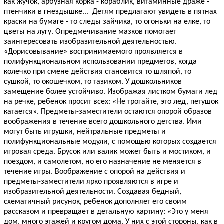
как жучок, арбузная корка - кораблик, витаминные драже -
птенчики в гнездышке... Детям предлагают увидеть в пятнах
краски на бумаге - то следы зайчика, то огоньки на елке, то
цветы на лугу. Опредмечивание мазков помогает
заинтересовать изобразительной деятельностью.
«Дорисовывание» воспринимаемого проявляется в
полифункциональном использовании предметов, когда
колечко при смене действия становится то шляпой, то
сушкой, то окошечком, то тазиком. У дошкольников
замещение более устойчиво. Изображая листком бумаги лед
на речке, ребенок просит всех: «Не трогайте, это лед, петушок
катается». Предметы-заместители остаются опорой образов
воображения в течение всего дошкольного детства. Ими
могут быть игрушки, нейтральные предметы и
полифункциональные модули, с помощью которых создается
игровая среда. Брусок или валик может быть и мостиком, и
поездом, и самолетом, но его назначение не меняется в
течение игры. Воображение с опорой на действия и
предметы-заместители ярко проявляются в игре и
изобразительной деятельности. Создавая бедный,
схематичный рисунок, ребенок дополняет его своим
рассказом и превращает в детальную картину: «Это у меня
дом, много этажей и кругом дома. У них с этой стороны, как в