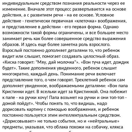
индивидуальным средством познания реальности через ее
изменение. Вначале этот процесс развертывается на основе
действия, а с развитием речи - на ее основе. Условное
действие - генетически первичная «клеточка» воображения,
и представление в действии - его первая форма. Однако
возможности такой формы ограничены, и все большее место
занимает речь как более совершенное средство выражения
образов. И здесь еще более заметна роль взрослого.
Взрослый постоянно дополняет деталями то, что ребенок
видит или слышит, помогает создавать целостный образ.
«Киска говорит: "Мяу, дай молочка"». «Вон туча идет, дождик
будет». Такие дополнения увиденного, ребенок слышит
многократно, каждый день. Понимание речи включает
представление того, о чем говорят. Трехлетний ребенок сам
дополняет увиденное, воображаемыми деталями: «Вон папа
Кристинки идет. В ясельки идет за Кристинкой. Она побежит
к папе - на ручки хочу! Папа возьмет на ручки и они топ-топ -
домой пойдут». Чтобы понять то, что видишь, надо
дорисовать картину с помощью воображения, и ребенок
постоянно пользуется этим интеллектуальным средством.
«Дорисовывает» не только события, но и «нейтральные»
предметы, указывая, что облака похожи на собачку, клякса