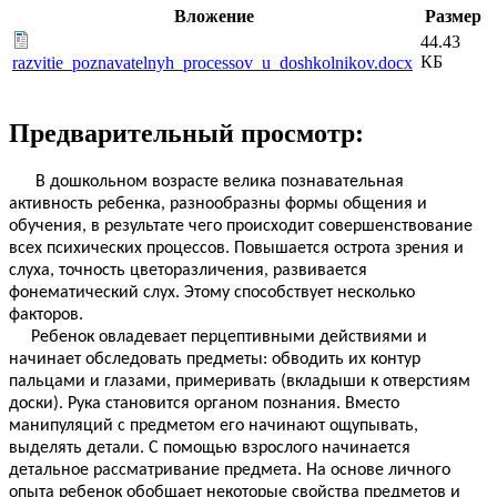
Вложение
Размер
44.43
КБ
razvitie_poznavatelnyh_processov_u_doshkolnikov.docx
Предварительный просмотр:
В дошкольном возрасте велика познавательная
активность ребенка, разнообразны формы общения и
обучения, в результате чего происходит совершенствование
всех психических процессов. Повышается острота зрения и
слуха, точность цветоразличения, развивается
фонематический слух. Этому способствует несколько
факторов.
Ребенок овладевает перцептивными действиями и
начинает обследовать предметы: обводить их контур
пальцами и глазами, примеривать (вкладыши к отверстиям
доски). Рука становится органом познания. Вместо
манипуляций с предметом его начинают ощупывать,
выделять детали. С помощью взрослого начинается
детальное рассматривание предмета. На основе личного
опыта ребенок обобщает некоторые свойства предметов и