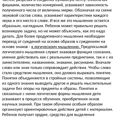
частей, разрезая и соединяя бумажную ленту. Обозначая
фишками, количество измерений, усваивают зависимость
полученного числа от величины мерки. Обозначая на схеме
звуковой состав слова, усваивают характеристики каждого
звука и его место в слове. И все же это мышление остается
образным, наглядным. Ребенок может правильно решить
возникшую задачу, но не может объяснить, как это надо
делать. Для более продуктивного мышления необходим
переход от суждений на основе образов к суждениям на
основе знаков -
к логическому мышлению.
Предпосылкой
логического мышления служит знаковая функция сознания,
умение действовать как с реальными предметами, так и с их
заместителями, названиями, знаками, рисунками. Вначале
слово или знак только сопровождает действия. Чтобы слово
стало средством мышления, оно должно выражать понятие.
Понятия объединяются в стройные системы, позволяющие
из одного знания выводить другое и решать мыслительные
задачи без опоры на предметы и образы. Понятия и
связанные с ними логические формы мышления дети
усваивают в процессе обучения, приобретения основ
научных знаний. При таком обучении особым образом
организуют ориентировочные действия детей с материалом.
Ребенок получает орудие, средство для выделения