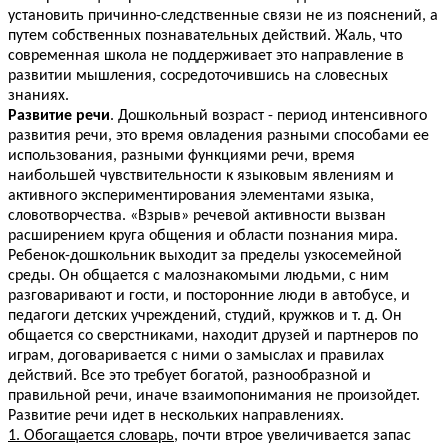
установить причинно-следственные связи не из пояснений, а
путем собственных познавательных действий. Жаль, что
современная школа не поддерживает это направление в
развитии мышления, сосредоточившись на словесных
знаниях.
Развитие речи
. Дошкольный возраст - период интенсивного
развития речи, это время овладения разными способами ее
использования, разными функциями речи, время
наибольшей чувствительности к языковым явлениям и
активного экспериментирования элементами языка,
словотворчества. «Взрыв» речевой активности вызван
расширением круга общения и области познания мира.
Ребенок-дошкольник выходит за пределы узкосемейной
среды. Он общается с малознакомыми людьми, с ним
разговаривают и гости, и посторонние люди в автобусе, и
педагоги детских учреждений, студий, кружков и т. д. Он
общается со сверстниками, находит друзей и партнеров по
играм, договаривается с ними о замыслах и правилах
действий. Все это требует богатой, разнообразной и
правильной речи, иначе взаимопонимания не произойдет.
Развитие речи идет в нескольких направлениях.
1. Обогащается словарь
, почти втрое увеличивается запас