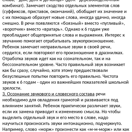
слова, - дом, ДОК и до конца» (ДОК - деревообделочный
комбинат). Замечает сходство отдельных элементов слов
(суффиксов, приставок, окончаний), обобщает их значение и
с их помощью образует новые слова, иногда удачно, иногда
смешно. В речи появляются «боязный» вместо «пугливый»,
«воротчик» вместо «вратарь». Однако к 6 годам уже
преобладают общепринятые слова и выражения. Интерес к
звучанию помогает отрабатывать звукопроизношение.
Ребенок замечает неправильные звуки в своей речи,
сердится, если повторяют его произношение в дразнилках.
Отработка звуков идет как на сознательном, так и на
бессознательном уровне. Часто правильный звук возникает
как бы сразу, случайно, хотя этому предшествовали
безуспешные попытки повторить его правильно. Чистота
звуков к 6 годам - один из важнейших показателей школьной
зрелости.
3. Осознание звукового и словесного состава
речи
необходимо для овладения грамотой и развивается под
влиянием занятий. Ребенок практически различает звуки,
если их замена приводит к изменению смысла. Но чтобы
выделить отдельный звук и его место в слове, надо
научиться произносить звуки интонационно, подчеркнуто.
Например, слово «морж» произнести как «м-м-морж» или как