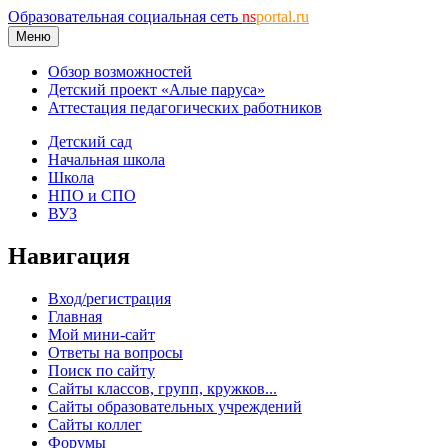
Образовательная социальная сеть
ns
portal.ru
Меню
Обзор возможностей
Детский проект «Алые паруса»
Аттестация педагогических работников
Детский сад
Начальная школа
Школа
НПО и СПО
ВУЗ
Навигация
Вход/регистрация
Главная
Мой мини-сайт
Ответы на вопросы
Поиск по сайту
Сайты классов, групп, кружков...
Сайты образовательных учреждений
Сайты коллег
Форумы