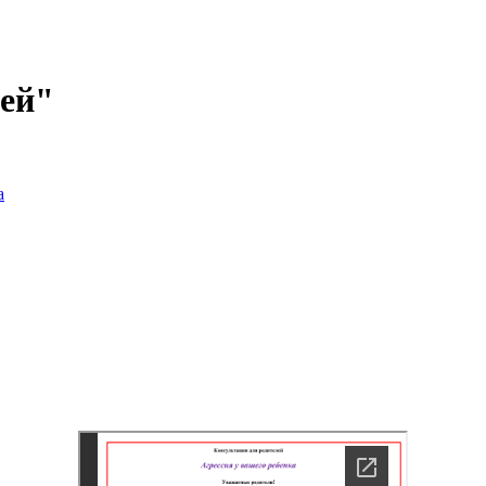
тей"
а