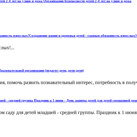
тей 2-4 лет на улице и дома Организация безопасности детей 2-4 лет на улице и дома
язанность взрослых!Сохранение жизни и здоровья детей - главная обязанность взрослых!
лых!...
разовательной организации (педагог-дети, дети-дети)
ния, помочь развить познавательный интерес, потребность в по
шей - средней группы Праздник к 1 июня - День защиты детей для детей смешанной дошк
ом саду для детей младшей - средней группы. Праздник к 1 июн