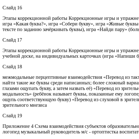
Слайд 16
Этапы коррекционной работы Коррекционные игры и упражнени
игра «Какая буква?», игра «Собери букву», игра «Живые буквы
тексте по заданию зачёркивать буквы), игра «Найди пару» (бол
Слайд 17
Этапы коррекционной работы Коррекционные игры и упражнени
учебной доске, на индивидуальных карточках (игра «Напиши бу
Слайд 18
межмодальные перцептивные взаимодействия «Перевод из такти
найти такие же буквы среди написанных; более сложный вариан
глазами ощупать букву, а затем назвать её) «Перевод из зрите
модальность» (ребёнок называет буквы, показанные ему логопе
ощупь соответствующую букву) «Перевод из слуховой в зрител
зрительного мнезиса
Слайд 19
Приложение 4 Схема взаимодействия субъектов образовательно
логопед музыкальный руководитель м/с - ортоптистка воспитат