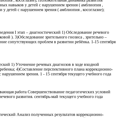
иопия , косоглазие); Положительная динамика развития
орных навыков у детей с нарушением зрения ( амблиопия ,
у детей с нарушением зрения ( амблиопия , косоглазие);
едения I этап – диагностический 1) Обследование речевого
ковой ). 3)Обследование зрительного гнозиса , зрительно –
ление сопутствующих проблем в развитии ребёнка. 1-15 сентября
еский 1) Уточнение речевых диагнозов в ходе входной
 ребенка; 4)Составление перспективного плана коррекционно-
нарушением зрения. 1 - 15 сентября текущего учебного года
вивающая работа Совершенствование педагогических условий
ечевого развития. сентябрь-май текущего учебного года
тический Анализ полученных результатов коррекционно-