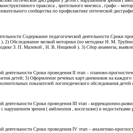
тике оптической дисграфии у детей с нарушением зрения ( амбл
, конструктивного праксиса , зрительного мнезиса , графо – мот
зовательного сообщества по профилактике оптической дисграфии 
ятельности Содержание педагогической деятельности Сроки пров
а ). 2) Обследование мелкой моторики (по методике Н. М. Трубни
одике З. П. Малевой , Н. В. Нищевой ). 3) Сбор анамнеза, выяв
й деятельности Сроки проведения II этап – планово-прогностич
вития детей; 3) Оформление речевых карт-дневников на каждого
лнительных показателей логопедического обследования детей с 
й деятельности Сроки проведения III этап - коррекционно-раз
 нарушением зрения ( амблиопия , косоглазие) и недостатками р
й деятельности Сроки проведения IV этап – аналитико-прогнос