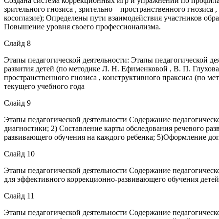
Создана система коррекционных игр и упражнений по профилак
зрительного гнозиса , зрительно – пространственного гнозиса 
косоглазие); Определены пути взаимодействия участников обра
Повышение уровня своего профессионализма.
Слайд 8
Этапы педагогической деятельности: Этапы педагогической де
развития детей (по методике Л. Н. Ефименковой , В. П. Глухов
пространственного гнозиса , конструктивного праксиса (по мет
текущего учебного года
Слайд 9
Этапы педагогической деятельности Содержание педагогическо
диагностики; 2) Составление карты обследования речевого раз
развивающего обучения на каждого ребенка; 5)Оформление допо
Слайд 10
Этапы педагогической деятельности Содержание педагогическо
для эффективного коррекционно-развивающего обучения детей с
Слайд 11
Этапы педагогической деятельности Содержание педагогическо