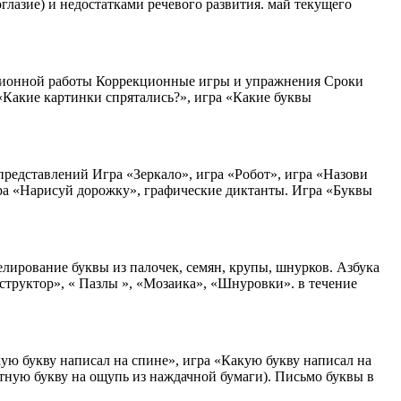
лазие) и недостатками речевого развития. май текущего
екционной работы Коррекционные игры и упражнения Сроки
 «Какие картинки спрятались?», игра «Какие буквы
едставлений Игра «Зеркало», игра «Робот», игра «Назови
игра «Нарисуй дорожку», графические диктанты. Игра «Буквы
ирование буквы из палочек, семян, крупы, шнурков. Азбука
структор», « Пазлы », «Мозаика», «Шнуровки». в течение
ю букву написал на спине», игра «Какую букву написал на
стную букву на ощупь из наждачной бумаги). Письмо буквы в