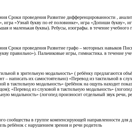
я Сроки проведения Развитие дифференцированности , аналити
», игра «Узнай букву по её половинке», игра «Допиши букву», и
ьшая и маленькая буквы). Ребусы, изографы. в течение учебного 
я Сроки проведения Развитие графо – моторных навыков Письм
кву правильно»). Пальчиковые игры, гимнастика. в течение уче
льной в зрительную модальность» ( ребёнку предлагаются объём
т – написать их самостоятельно) «Перевод из тактильной в слу
льной в тактильную модальность» (ребёнок на ощупь находит пок
дом); «Перевод из слуховой в тактильную модальность» (логопе
ьную модальность» (логопед произносит отдельный звук речи, р
го сообщества в группе компенсирующей направленности для дет
ель ребёнок с нарушением зрения и речи родитель