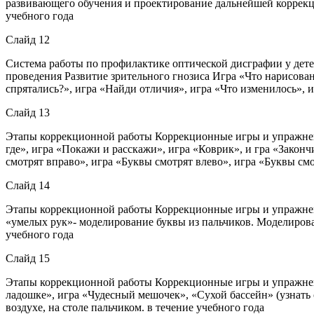
развивающего обучения и проектирование дальнейшей коррекцио
учебного года
Слайд 12
Система работы по профилактике оптической дисграфии у дет
проведения Развитие зрительного гнозиса Игра «Что нарисовано
спрятались?», игра «Найди отличия», игра «Что изменилось», и
Слайд 13
Этапы коррекционной работы Коррекционные игры и упражнени
где», игра «Покажи и расскажи», игра «Коврик», и гра «Закон
смотрят вправо», игра «Буквы смотрят влево», игра «Буквы смо
Слайд 14
Этапы коррекционной работы Коррекционные игры и упражнени
«умелых рук»- моделирование буквы из пальчиков. Моделирова
учебного года
Слайд 15
Этапы коррекционной работы Коррекционные игры и упражнени
ладошке», игра «Чудесный мешочек», «Сухой бассейн» (узнать
воздухе, на столе пальчиком. в течение учебного года