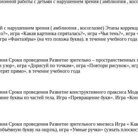
нной работы с детьми с нарушением зрения ( амблиопия , косог
ей с нарушением зрения ( амблиопия , косоглазие) Этапы корр
?», игра «Какая картинка спряталась?», игра «Чья тень?», игра
гра «Фантазёры» (на что похожа буква). в течение учебного года
я Сроки проведения Развитие зрительно – пространственных пр
чи узор», игра «Дорисуй по точкам», игра «Повтори рисунок», 
трят прямо». в течение учебного года
я Сроки проведения Развитие конструктивного праксиса Модел
ние буквы из частей тела. Игра «Превращение букв». Игра «Кон
я Сроки проведения Развитие зрительного мнезиса Игра « Каку
 объёмную букву на ощупь), игра «Умные ручки» (узнать плоско