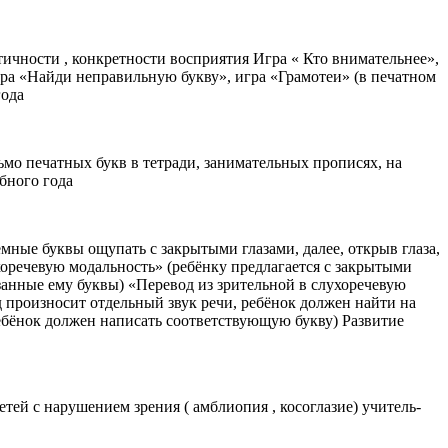
чности , конкретности восприятия Игра « Кто внимательнее»,
гра «Найди неправильную букву», игра «Грамотеи» (в печатном
года
о печатных букв в тетради, занимательных прописях, на
бного года
ные буквы ощупать с закрытыми глазами, далее, открыв глаза,
хоречевую модальность» (ребёнку предлагается с закрытыми
азанные ему буквы) «Перевод из зрительной в слухоречевую
д произносит отдельный звук речи, ребёнок должен найти на
ебёнок должен написать соответствующую букву) Развитие
ей с нарушением зрения ( амблиопия , косоглазие) учитель-