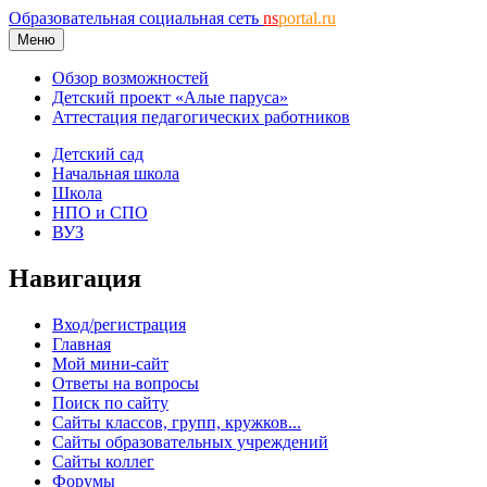
Образовательная социальная сеть
ns
portal.ru
Меню
Обзор возможностей
Детский проект «Алые паруса»
Аттестация педагогических работников
Детский сад
Начальная школа
Школа
НПО и СПО
ВУЗ
Навигация
Вход/регистрация
Главная
Мой мини-сайт
Ответы на вопросы
Поиск по сайту
Сайты классов, групп, кружков...
Сайты образовательных учреждений
Сайты коллег
Форумы