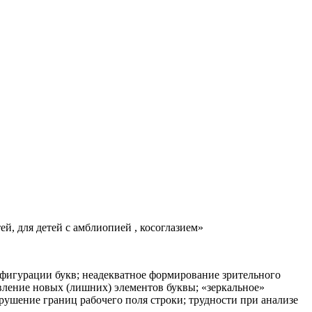
й, для детей с амблиопией , косоглазием»
нфигурации букв; неадекватное формирование зрительного
вление новых (лишних) элементов буквы; «зеркальное»
рушение границ рабочего поля строки; трудности при анализе