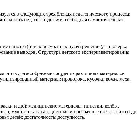
зуется в следующих трех блоках педагогического процесса:
тельность педагога с детьми; свободная самостоятельная
ние гипотез (поиск возможных путей решения); - проверка
лирование выводов. Структура детского экспериментирования
магниты; разнообразные сосуды из различных материалов
; утилизированный материал: проволока, кусочки кожи, меха,
раски и др.); медицинские материалы: пипетки, колбы,
о, мука, соль, сахар, цветные и прозрачные стекла, сито и др.
ья детей; достаточность; доступность.