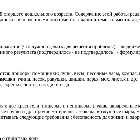
 старшего дошкольного возраста. Содержание этой работы реали
ности с включенными опытами по заданной теме; совместная дея
полагание (что нужно сделать для решения проблемы); - выдвиже
ченного результата (подтвердилось - не подтвердилось); - форму
тся: приборы-помощники: лупы, весы, песочные часы, компас, 
камешки, глина, песок, ракушки, шишки, перья, мох, листья и др.
, скрепки, болты, гвоздики и др.;
ая и др.; красители: пищевые и непищевые (гуашь, акварельные к
е груши и др.; прочие материалы : зеркала, воздушные шары, масл
ывать следующие требования : безопасность для жизни и здоров
а о свойствах воды