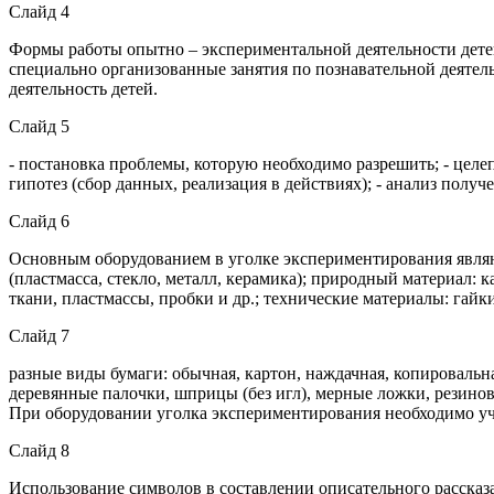
Слайд 4
Формы работы опытно – экспериментальной деятельности детей
специально организованные занятия по познавательной деятель
деятельность детей.
Слайд 5
- постановка проблемы, которую необходимо разрешить; - целе
гипотез (сбор данных, реализация в действиях); - анализ полу
Слайд 6
Основным оборудованием в уголке экспериментирования являю
(пластмасса, стекло, металл, керамика); природный материал: 
ткани, пластмассы, пробки и др.; технические материалы: гайки
Слайд 7
разные виды бумаги: обычная, картон, наждачная, копировальн
деревянные палочки, шприцы (без игл), мерные ложки, резиновы
При оборудовании уголка экспериментирования необходимо учит
Слайд 8
Использование символов в составлении описательного рассказ