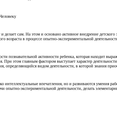
Человеку
т и делает сам. На этом и основано активное внедрение детског
ного возраста в процессе опытно-экспериментальной деятельност
сти познавательной активности ребенка, которая находит выраж
 При этом главным фактором выступает характер деятельности.
ия, определяющийся видом деятельности, в которой знания прио
о интеллектуальные впечатления, но и развиваются умения рабо
дачи опытно-экспериментальной деятельности, делать элементар