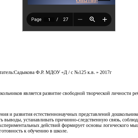
тель:Садыкова Ф.Р. МДОУ «Д / с №125 к.в. » 2017г
ольников является развитие свободной творческой личности ре
ения и развития естественнонаучных представлений дошкольник
ать выводы, устанавливать причинно-следственную связь, соблю
экспериментальных действий формирует основы логического мы
отовность к обучению в школе.