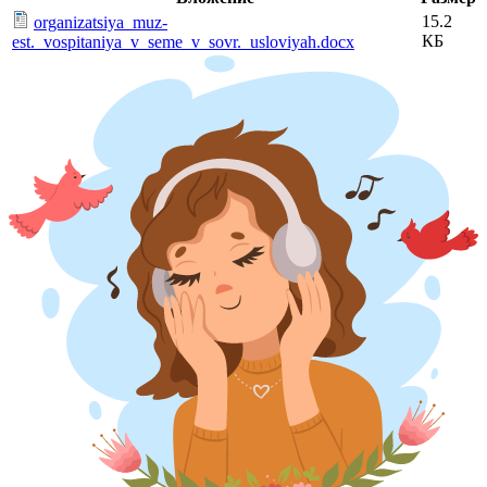
15.2
organizatsiya_muz-
КБ
est._vospitaniya_v_seme_v_sovr._usloviyah.docx