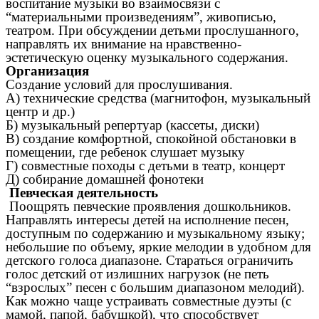
воспитание музыки во взаимосвязи с
“материальными произведениям”, живописью,
театром. При обсуждении детьми прослушанного,
направлять их внимание на нравственно-
эстетическую оценку музыкального содержания.
Организация
Создание условий для прослушивания.
А) технические средства (магнитофон, музыкальный
центр и др.)
Б) музыкальный репертуар (кассеты, диски)
В) создание комфортной, спокойной обстановки в
помещении, где ребенок слушает музыку
Г) совместные походы с детьми в театр, концерт
Д) собирание домашней фонотеки
Певческая деятельность
Поощрять певческие проявления дошкольников.
Направлять интересы детей на исполнение песен,
доступным по содержанию и музыкальному языку;
небольшие по объему, яркие мелодии в удобном для
детского голоса диапазоне. Стараться ограничить
голос детский от излишних нагрузок (не петь
“взрослых” песен с большим диапазоном мелодий).
Как можно чаще устраивать совместные дуэты (с
мамой, папой, бабушкой), что способствует