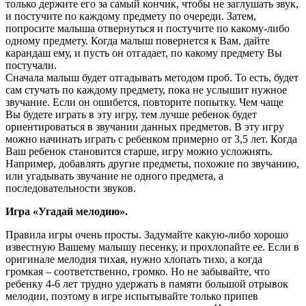
только держите его за самый кончик, чтобы не заглушать звук,
и постучите по каждому предмету по очереди. Затем,
попросите малыша отвернуться и постучите по какому-либо
одному предмету. Когда малыш повернется к Вам, дайте
карандаш ему, и пусть он отгадает, по какому предмету Вы
постучали.
Сначала малыш будет отгадывать методом проб. То есть, будет
сам стучать по каждому предмету, пока не услышит нужное
звучание. Если он ошибется, повторите попытку. Чем чаще
Вы будете играть в эту игру, тем лучше ребенок будет
ориентироваться в звучании данных предметов. В эту игру
можно начинать играть с ребенком примерно от 3,5 лет. Когда
Ваш ребенок становится старше, игру можно усложнять.
Например, добавлять другие предметы, похожие по звучанию,
или угадывать звучание не одного предмета, а
последовательности звуков.
Игра «Угадай мелодию».
Правила игры очень просты. Задумайте какую-либо хорошо
известную Вашему малышу песенку, и прохлопайте ее. Если в
оригинале мелодия тихая, нужно хлопать тихо, а когда
громкая – соответственно, громко. Но не забывайте, что
ребенку 4-6 лет трудно удержать в памяти большой отрывок
мелодии, поэтому в игре испытывайте только припев