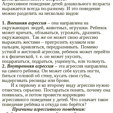
Агрессивное поведение детей дошкольного возраста
выражается всегда по-разному. И это поведение
можно разделить на несколько видов:
1.
Внешняя агрессия
– она направлена на
окружающих людей, животных, игрушки. Ребенок
может кричать, обзываться, угрожать, дразнить
окружающих. Так же он может свою агрессию
выражать жестами – пригрозить кулаком или
пальцем, кривляться, передразнивать. Помимо
устной и жестовой агрессии, ребенок может перейти
и к физической, т. е. он может укусить,
поцарапаться, подраться, ущипнуть, или толкнуть.
2.
Внутренняя агрессия
– эта агрессия направлена
на самого ребенка. Он может себе кусать ногти,
биться головой об стену, кусать свои губы,
выдергивать ресницы или брови.
И к первому и ко второму виду агрессии нужно
отнестись серьезно. Постараться понять, почему она
появилась, и потом провести коррекцию
агрессивного поведения у детей. Что означает такое
поведение ребёнка и откуда оно берётся?
Причины агрессивного поведения: