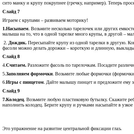
сито манку и крупу покрупнее (гречку, например). Теперь прос
Слайд 7
Играем с крупами – развиваем моторику!
1.Насыпаем
. Возьмите несколько тарелочек или других емкост
малыша на то, что в одной тарелке много крупы, в другой – мал
2.
Дождик.
Пересыпайте крупу из одной тарелки в другую. Ког
фасоли можно делать дорожки – короткую и длинную, выкладыв
Слайд 8
4.
Считаем.
Разложите фасоль по тарелочкам. Посадите различн
5.
Заполняем формочки
. Возьмите любые формочки (формочки 
6.
Игры с пинцетом
. Дайте малышу пинцет и предложите ему за
Слайд 9
7.Колодец
. Возьмите любую пластиковую бутылку. Скажите реб
наполнить колодец. Берите крупу и ручками насыпайте в узко
Это упражнение на развитие центральной фиксации глаз
.