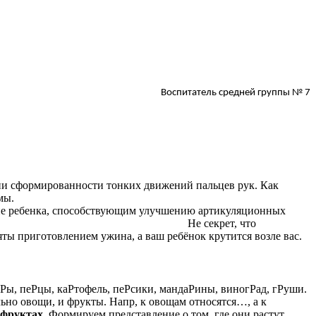
Воспитатель средней группы № 7
ени сформированности тонких движений пальцев рук. Как
тие ребенка в пределах возрастной нормы.
ие ребенка, способствующим улучшению артикуляционных
ления ребенка. Не секрет, что
яты приготовлением ужина, а ваш ребёнок крутится возле вас.
оРы, пеРцы, каРтофель, пеРсики, мандаРины, виногРад, гРуши.
льно овощи, и фрукты. Напр, к овощам относятся…, а к
 фруктах
. Формируем представление о том, где они растут.