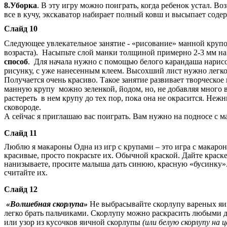
8.Уборка
. В эту игру можно поиграть, когда ребенок устал. Воз
все в кучу, экскаватор набирает полный ковш и высыпает соде
Слайд 10
Следующее увлекательное занятие - «рисование» манной крупо
возраста). Насыпьте слой манки толщиной примерно 2-3 мм на 
способ
. Для начала нужно с помощью белого карандаша нарисо
рисунку, с уже нанесенным клеем. Высохший лист нужно легко
Получается очень красиво. Такое занятие развивает творческо
манную крупу можно зеленкой, йодом, но, не добавляя много 
растереть в нем крупу до тех пор, пока она не окрасится. Н
сковороде.
А сейчас я приглашаю вас поиграть. Вам нужно на подносе с м
Слайд 11
Люблю я макароны Одна из игр с крупами – это игра с макарон
красивые, просто покрасьте их. Обычной краской. Дайте краск
нанизываете, просите малыша дать синюю, красную «бусинку». 
считайте их.
Слайд 12
«Волшебная скорлупа»
Не выбрасывайте скорлупу вареных яи
легко брать пальчиками. Скорлупу можно раскрасить любыми д
или узор из кусочков яичной скорлупы
(или белую скорлупу на 