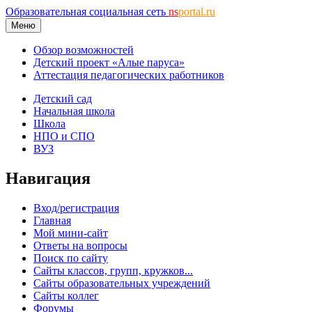
Образовательная социальная сеть
ns
portal.ru
Меню
Обзор возможностей
Детский проект «Алые паруса»
Аттестация педагогических работников
Детский сад
Начальная школа
Школа
НПО и СПО
ВУЗ
Навигация
Вход/регистрация
Главная
Мой мини-сайт
Ответы на вопросы
Поиск по сайту
Сайты классов, групп, кружков...
Сайты образовательных учреждений
Сайты коллег
Форумы