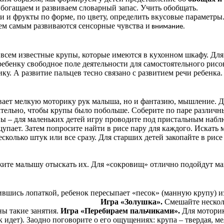
 Обогащаем и развиваем слов
кты по форме, по цвету, определить вкусовые параметры. В
Тем самым развиваются сенсорные чувства и
внимание.
 всем известные крупы, которые имеются в кухонном шкафу. Для
ребенку свободное поле деятельности для самостоятельного рис
у. А развитие пальцев тесно связано с развитием речи ребенка.
ивает мелкую моторику рук малыша, но и фантазию, мышление. Д
лательно, чтобы крупы было побольше. Соберите по паре различн
ны – для маленьких детей игру проводите под пристальным набл
щупает. Затем попросите найти в рисе пару для каждого. Искать
сколько штук или все сразу. Для старших детей закопайте в рисе 
ожите малышу отыскать их. Для «сокровищ» отлично подойдут м
шись лопаткой, ребенок пересыпает «песок» (манную крупу) из
. Игра
«Золушка».
Смешайте несколь
ны такие занятия.
Игра
«Перебираем пальчиками».
Для моторик
идет). Заодно поговорите о его ощущениях: крупа – твердая, мел