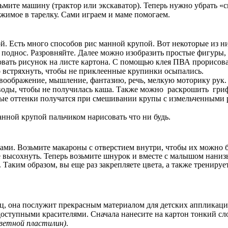
ьмите машину (трактор или экскаватор). Теперь нужно убрать «сне
ржимое в тарелку. Сами играем и маме помогаем.
й. Есть много способов рис манной крупой. Вот некоторые из н
поднос. Разровняйте. Далее можно изобразить простые фигуры, п
вать рисунок на листе картона.
С помощью клея ПВА прорисова
 встряхнуть, чтобы не приклеенные крупинки осыпались.
е воображение, мышление, фантазию, речь, мелкую моторику рук.
воды, чтобы не получилась каша. Также можно раскрошить гриф
ежные оттенки получатся при смешивании крупы с измельченным
анной крупой пальчиком нарисовать что ни будь.
ами. Возьмите макароны с отверстием внутри, чтобы их можно б
е высохнуть. Теперь возьмите шнурок и вместе с малышом нанизы
Таким образом, вы еще раз закрепляете цвета, а также тренируе
ц, она послужит прекрасным материалом для детских аппликаций
оступными красителями. Сначала нанесите на картон тонкий сло
цветной пластилин)
.