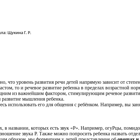
Г. Р.
ано, что уровень развития речи детей напрямую зависит от степ
оответствии с возрастом, то и речевое разви
 одним из важнейшим фактором, стимулирующим речевое развит
письму и, стимулирующим развитие мыш
есь использовать его для общения с ребёнком. Например, вы зан
х, в названии, которых есть звук «Р». Например, огуРцы, помид
изношение звука Р. Также можно попросить ребенка назвать отде
ким образом, мы формируем у детей представление об
овощах и