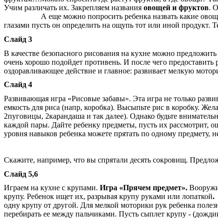
Учим различать их. Закрепляем названия
овощей и фруктов
.
А еще можно попросить ребенка назвать какие овощи и фру
глазами пусть он определить на ощупь тот или иной продукт. 
Слайд 3
В качестве безопасного рисования на кухне можно предложить
очень хорошо подойдет противень. И после чего предоставить 
оздоравливающее действие и главное: развивает мелкую моторик
Слайд 4
Развивающая игра «Рисовые забавы». Эта игра не только разв
емкость для риса (напр, коробка). Высыпьте рис в коробку. Же
2пуговицы, 2карандаша и так далее). Однако будьте вниматель
каждой пары. Дайте ребенку предметы, пусть их рассмотрит, о
уровня навыков ребенка можете прятать по одному предмету, не
Скажите, например, что вы спрятали десять сокровищ. Предл
Слайд 5,6
Играем на кухне с крупами.
Игра «Прячем предмет».
Вооружив
крупу. Ребенок ищет их, разрывая крупу руками или лопаткой
одну крупу от другой. Для мелкой моторики рук ребенка полез
перебирать ее между пальчиками. Пусть сыплет крупу - (дождик 