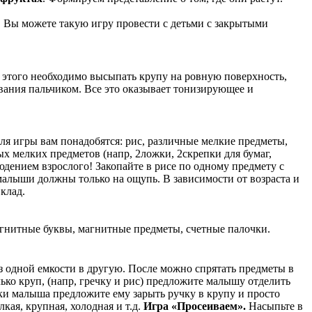
арный запас. Учить обобщать.
ы можете такую игру провести с детьми с закрытыми
 этого необходимо высыпать крупу на ровную поверхность,
ования пальчиком. Все это оказывает тонизирующее и
ля игры вам понадобятся: рис, различные мелкие предметы,
ых мелких предметов (напр, 2ложки, 2скрепки для бумаг,
юдением взрослого! Закопайте в рисе по одному предмету с
 малыши должны только на ощупь. В зависимости от возраста и
клад.
агнитные буквы, магнитные предметы, счетные палочки.
 одной емкости в другую. После можно спрятать предметы в
ко круп, (напр, гречку и рис) предложите малышу отделить
и малыша предложите ему зарыть ручку в крупу и просто
кая, крупная, холодная и т.д.
Игра «Просеиваем».
Насыпьте в