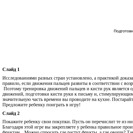
Подготовила: Щукина 
Слайд 1
Исследованиями разных стран установлено, а практикой доказ
правило, если движения пальцев развиты в с
Поэтому тренировка движений пальцев и кисти рук является
движений, подготовки кисти руки к 
значительную часть времени вы проводите на кухне. Постарайт
Предложите ребенку поиграть в игру!
Слайд 2
Покажите ребенку свои покупки. Пусть он перечислит те из ни
Благодаря этой игре вы закрепляете у ребенка правильное про
фруктам…Можно спросить где растут фрукты, а где овощи? Та