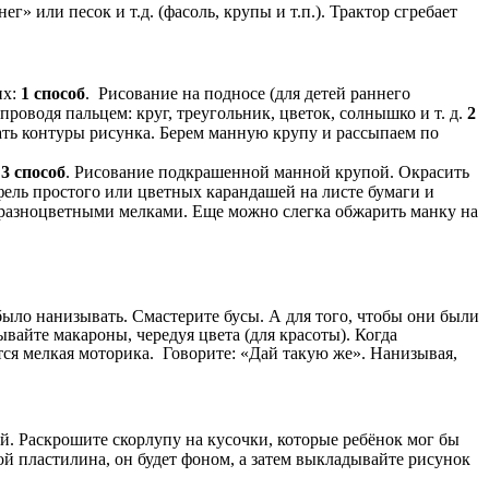
г» или песок и т.д. (фасоль, крупы и т.п.). Трактор сгребает
их:
1 способ
. Рисование на подносе (для детей раннего
роводя пальцем: круг, треугольник, цветок, солнышко и т. д.
2
ть контуры рисунка.
Берем манную крупу и рассыпаем по
3 способ
. Рисование подкрашенной манной крупой. Окрасить
ель простого или цветных карандашей на листе бумаги и
и разноцветными мелками. Еще можно слегка обжарить манку на
ыло нанизывать. Смастерите бусы. А для того, чтобы они были
вайте макароны, чередуя цвета (для красоты). Когда
тся мелкая моторика. Говорите: «Дай такую же». Нанизывая,
. Раскрошите скорлупу на кусочки, которые ребёнок мог бы
й пластилина, он будет фоном, а затем выкладывайте рисунок