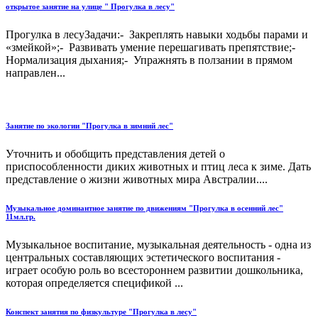
открытое занятие на улице " Прогулка в лесу"
Прогулка в лесуЗадачи:- Закреплять навыки ходьбы парами и
«змейкой»;- Развивать умение перешагивать препятствие;-
Нормализация дыхания;- Упражнять в ползании в прямом
направлен...
Занятие по экологии "Прогулка в зимний лес"
Уточнить и обобщить представления детей о
приспособленности диких животных и птиц леса к зиме. Дать
представление о жизни животных мира Австралии....
Музыкальное доминантное занятие по движениям "Прогулка в осенний лес"
11мл.гр.
Музыкальное воспитание, музыкальная деятельность - одна из
центральных составляющих эстетического воспитания -
играет особую роль во всестороннем развитии дошкольника,
которая определяется спецификой ...
Конспект занятия по физкультуре "Прогулка в лесу"