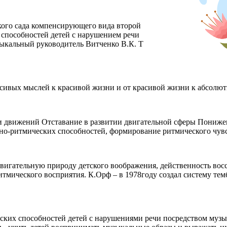
кого сада компенсирующего вида второй
способностей детей с нарушением речи
ыкальный руководитель Витченко В.К. Т
асивых мыслей к красивой жизни и от красивой жизни к абсолют
 движений Отставание в развитии двигательной сферы Понижен
но-ритмических способностей, формирование ритмического чувс
вигательную природу детского воображения, действенность восс
ритмического восприятия. К.Орф – в 1978году создал систему те
ских способностей детей с нарушениями речи посредством музы