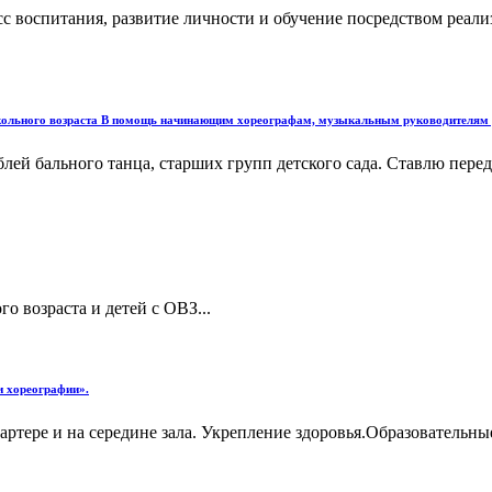
с воспитания, развитие личности и обучение посредством реал
ольного возраста В помощь начинающим хореографам, музыкальным руководителям , д
лей бального танца, старших групп детского сада. Ставлю пере
о возраста и детей с ОВЗ...
ми хореографии».
партере и на середине зала. Укрепление здоровья.Образовательн