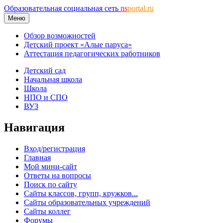
Образовательная социальная сеть
ns
portal.ru
Меню
Обзор возможностей
Детский проект «Алые паруса»
Аттестация педагогических работников
Детский сад
Начальная школа
Школа
НПО и СПО
ВУЗ
Навигация
Вход/регистрация
Главная
Мой мини-сайт
Ответы на вопросы
Поиск по сайту
Сайты классов, групп, кружков...
Сайты образовательных учреждений
Сайты коллег
Форумы