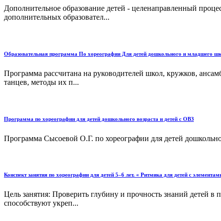
Дополнительное образование детей - целенаправленный процес
дополнительных образовател...
Образовательная программа По хореографии Для детей дошкольного и младшего шк
Программа рассчитана на руководителей школ, кружков, ансамб
танцев, методы их п...
Программа по хореографии для детей дошкольного возраста и детей с ОВЗ
Программа Сысоевой О.Г. по хореографии для детей дошкольног
Конспект занятия по хореографии для детей 5–6 лет. « Ритмика для детей с элемента
Цель занятия: Проверить глубину и прочность знаний детей в 
способствуют укреп...