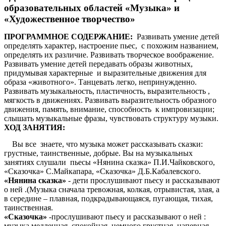
образовательных областей «Музыка» и
«Художественное творчество»
ПРОГРАММНОЕ СОДЕРЖАНИЕ:
Развивать умение детей
определять характер, настроение пьес, с похожим названием,
определять их различие. Развивать творческое воображение.
Развивать умение детей передавать образы животных,
придумывая характерные и выразительные движения для
образа «животного». Танцевать легко, непринужденно.
Развивать музыкальность, пластичность, выразительность ,
мягкость в движениях. Развивать выразительность образного
движения, память, внимание, способность к импровизации;
слышать музыкальные фразы, чувствовать структуру музыки.
ХОД ЗАНЯТИЯ:
Вы все знаете, что музыка может рассказывать сказки:
грустные, таинственные, добрые. Вы на музыкальных
занятиях слушали пьесы «Нянина сказка» П.И.Чайковского,
«Сказочка» С.Майкапара, «Сказочка» Д.Б.Кабалевского.
«Нянина сказка»
- дети прослушивают пьесу и рассказывают
о ней .(Музыка сначала тревожная, колкая, отрывистая, злая, а
в середине – плавная, подкрадывающаяся, пугающая, тихая,
таинственная.
«Сказочка»
-прослушивают пьесу и рассказывают о ней :
музыка медленная, спокойная, немного грустная, напевная,