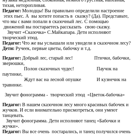
тихая, неторопливая.
Педагог:
Молодцы! Вы правильно определили настроение
этих пьес. А вы хотите попасть в сказку? (Да). Представьте,
что мы с вами попали в сказочный лес. С помощью
движений вы постараетесь рассказать свою сказку.
Звучит «Сказочка» С.Майкапара. Дети исполняют
творческий этюд.
Педагог:
Что же вы услышали или увидели в сказочном лесу?
Дети:
Ручеек, первые цветы, бабочку и т.д.
Педагог:
Добрый лес, старый лес! Птички, бабочки,
зверюшки,
Полон сказочных чудес! Паучок на
паутинке,
Ждут вас на лесной опушке И кузнечик на
травинке.
Звучит фонограмма - творческий этюд «Цветок-бабочка»
Педагог:
В нашем сказочном лесу много красивых бабочек и
жучков. И если внимательно присмотреться, они умеют
танцевать.
Звучит фонограмма. Дети исполняют танец «Бабочки и
жучки».
Педагог:
Вы все очень постарались, и танец получился очень