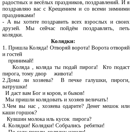
радостных и весёлых праздников, поздравлений. И я
поздравляю вас с Крещением и со всеми зимними
праздниками!
- А вы хотите поздравить всех взрослых и своих
друзей. Мы сейчас пойдём поздравлять, петь
колядки.
Колядки:
1. Пришла Коляда! Отворяй ворота! Ворота отворяй
и гостей
принимай!
Коляда , коляда ты подай пирога! Кто подаст
пирога, тому двор живота!
2.Дома ли хозяева? В печке галушки, пироги,
ватрушки!
И даст вам Бог и коров, и быков!
Мы пришли колядовать и хозяев величать!
3.Чем вы нас , хозяева одарите? Денег мешок или
каши горшок?
Кувшин молока иль кусок пирога?
4. Колядки! Колядки! Собрались ребятки!
По саду пошли, колядку нашли!