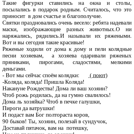
Такие фигурки ставились на окна и столы,
посылались в подарок родным. Считалось, что это
приносит в дом счастье и благополучие.
Святки праздновались очень весело: ребята надевали
маски, изображающие разных животных.О ни
наряжались, рядились.И называли их ряжеными.
Вот и вы сегодня такие красивые!
Ряженые ходили от дома к дому и пели колядные
песни хозяевам, а хозяева одаривали ряженых
пряниками, пирогами, сладостями, мелкими
деньгами.
- Вот мы сейчас споём колядки:
( поют)
-Коляда, коляда! Пришла Коляда!
Накануне Рождества! Дома ли ваш хозяин?
Чтоб рожь родилась, да на гумно свалилось!
Дома ль хозяйка? Чтоб в печке галушки,
Пироги да ватрушки!
И подаст вам Бог полтораста коров,
90 быков! Ты, хозяин, полезай в сундучок,
Доставай пятачок, вам на потешку,