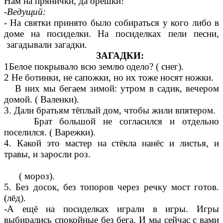
Нам на прянички, да орешки!
-
Ведущий:
- На святки принято было собираться у кого либо в
доме на посиделки. На посиделках пели песни,
загадывали загадки.
ЗАГАДКИ
:
1Белое покрывало всю землю одело? ( снег).
2 Не ботинки, не сапожки, но их тоже носят ножки.
В них мы бегаем зимой: утром в садик, вечером
домой. ( Валенки).
3. Дали братьям тёплый дом, чтобы жили впятером.
Брат большой не согласился и отдельно
поселился. ( Варежки).
4. Какой это мастер на стёкла нанёс и листья, и
травы, и заросли роз.
( мороз).
5. Без досок, без топоров через речку мост готов.
(лёд).
-А ещё на посиделках играли в игры. Игры
выбирались спокойные без бега. И мы сейчас с вами