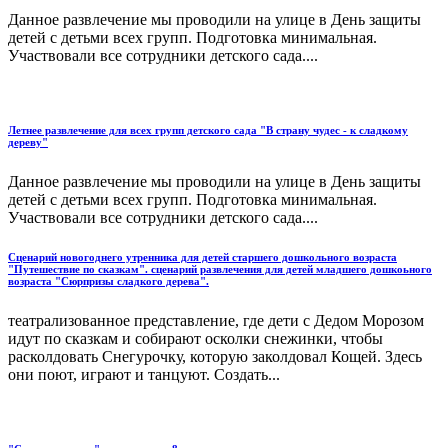
Данное развлечение мы проводили на улице в День защиты
детей с детьми всех групп. Подготовка минимальная.
Участвовали все сотрудники детского сада....
Летнее развлечение для всех групп детского сада "В страну чудес - к сладкому
дереву"
Данное развлечение мы проводили на улице в День защиты
детей с детьми всех групп. Подготовка минимальная.
Участвовали все сотрудники детского сада....
Сценарий новогоднего утренника для детей старшего дошкольного возраста
"Путешествие по сказкам". сценарий развлечения для детей младшего дошкоьного
возраста "Сюрпризы сладкого дерева".
театрализованное представление, где дети с Дедом Морозом
идут по сказкам и собирают осколки снежинки, чтобы
расколдовать Снегурочку, которую заколдовал Кощей. Здесь
они поют, играют и танцуют. Создать...