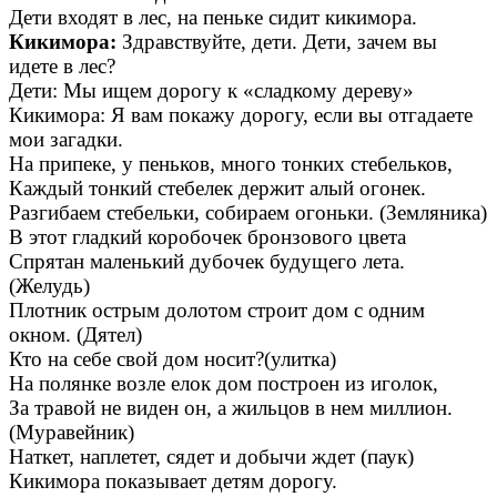
Дети входят в лес, на пеньке сидит кикимора.
Кикимора:
Здравствуйте, дети. Дети, зачем вы
идете в лес?
Дети: Мы ищем дорогу к «сладкому дереву»
Кикимора: Я вам покажу дорогу, если вы отгадаете
мои загадки.
На припеке, у пеньков, много тонких стебельков,
Каждый тонкий стебелек держит алый огонек.
Разгибаем стебельки, собираем огоньки. (Земляника)
В этот гладкий коробочек бронзового цвета
Спрятан маленький дубочек будущего лета.
(Желудь)
Плотник острым долотом строит дом с одним
окном. (Дятел)
Кто на себе свой дом носит?(улитка)
На полянке возле елок дом построен из иголок,
За травой не виден он, а жильцов в нем миллион.
(Муравейник)
Наткет, наплетет, сядет и добычи ждет (паук)
Кикимора показывает детям дорогу.