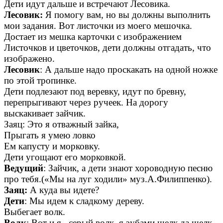
Дети идут дальше и встречают Лесовика.
Лесовик:
Я помогу вам, но вы должны выполнить
мои задания. Вот листочки из моего мешочка.
Достает из мешка карточки с изображением
Листочков и цветочков, дети должны отгадать, что
изображено.
Лесовик
: А дальше надо проскакать на одной ножке
по этой тропинке.
Дети подлезают под веревку, идут по бревну,
перепрыгивают через ручеек. На дорогу
выскакивает зайчик.
Заяц: Это я отважный зайка,
Прыгать я умею ловко
Ем капусту и морковку.
Дети угощают его морковкой.
Ведущий
: Зайчик, а дети знают хороводную песню
про тебя.(«Мы на луг ходили» муз.А.Филиппенко).
Заяц:
А куда вы идете?
Дети
: Мы идем к сладкому дереву.
Выбегает волк.
Волк
: Вот и я , серый волк, я зубами щелк да щелк.