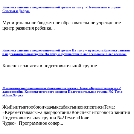
Конспект занятия в подготовительной группе на тему: «Путешествие в страну
Счастья и Добра»
Муниципальное бюджетное образовательное учреждение
центр развития ребенка...
Конспект занятия в подготовительной группе На тему « путешествКонспект занятия
в подготовительной группе На тему « путешествие в лес осенью»ие в лес осенью»
Конспект занятия в подготовительной группе ...
Жыйынтыктообоюнчаачыксабактынконспектиси Тема: «Кереметталаасы» 2
даярдоотайпа Конспект итогового занятия Подготовительная группа №2 Тема:
«Поле Чудес»
ЖыйынтыктообоюнчаачыксабактынконспектисиТема:
«Кереметталаасы»2 даярдоотайпаКонспект итогового занятия
Подготовительная группа №2Тема: «Поле
Чудес» Программное содер...