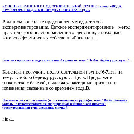
КОНСПЕКТ ЗАНЯТИЯ В ПОДГОТОВИТЕЛЬНОЙ ГРУППЕ на тему «ВОДА.
КРУГОВОРОТ ВОДЫ В ПРИРОДЕ. СВОЙСТВА ВОДЫ»
В данном конспекте представлен метод детского
экспериментирования. Детское экспериментирование – метод
практического целеноправленного действия, с помощью
которого формируется собственный жизнен...
Конспект прогулки в подготовительной группе на тему "Люблю берёзку русскую..."
Конспект прогулки в подготовительной группе(6-7лет) на
тему: «Люблю березку русскую…»Цель: Продолжать
знакомство с березой, выделяя характерные признаки и
изменения, связанные со временем года.В...
План-конспект по рисованию (подготовительная группа)на тему:"Весна.Весенняя
капель" с использованием не традиционной техники"Фото нигатив"
(воск+чернильная туш, рисование спичкой)
r.jpg...