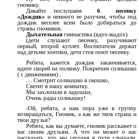
гномику.
Давайте послушаем
6 песенку
«Дождик»
и немного ее разучим, чтобы под
дождик веселее всем было добираться до
страны гномиков.
Дыхательная
гимнастика (вдох-выдох)
(дети слушают песенку, разучивают
первый, второй куплет. Воспитатели держат
над детьми зонтики, дети стоя поют песенку.
Ребята, кажется дождик заканчивается,
идите скорей на полянку. Покричим солнышко
( с движениями) .
… Смотрит солнышко в окошко,
Светит в нашу комнатку.
Мы захлопали в ладошки,
Очень рады солнышку!
-Ой, ребята, а нам пора уже в группу
возвращаться, Гномик, а как же твоя страна и
твои друзья?
Ребята, как вы думаете, гномик расскажет о
вас своим друзьям. А что он может о нас
рассказать, что мы сегодня в пути слышали,