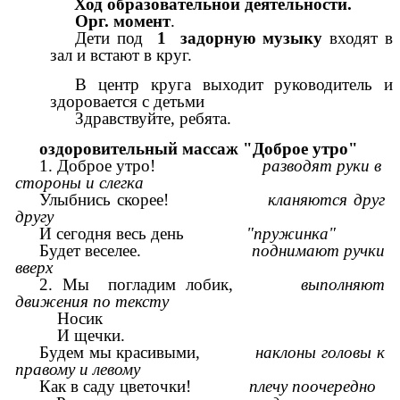
Ход образовательной деятельности.
Орг. момент
.
Дети под
1 задорную музыку
входят в
зал и встают в круг.
В центр круга выходит руководитель и
здоровается с детьми
Здравствуйте, ребята.
оздоровительный массаж "Доброе утро"
1. Доброе утро!
разводят руки в
стороны и слегка
Улыбнись скорее!
кланяются друг
другу
И сегодня весь день
"пружинка"
Будет веселее.
поднимают
ручки
вверх
2. Мы погладим лобик,
выполняют
движения по тексту
Носик
И щечки.
Будем мы красивыми,
наклоны головы к
правому и левому
Как в саду цветочки!
плечу поочередно