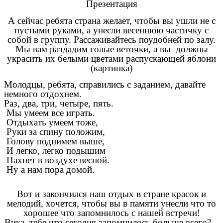
Презентация
А сейчас ребята страна желает, чтобы вы ушли не с
пустыми руками, а унесли весеннюю частичку с
собой в группу. Рассаживайтесь поудобней по залу.
Мы вам раздадим голые веточки, а вы должны
украсить их белыми цветами распускающей яблони
(картинка)
Молодцы, ребята, справились с заданием, давайте
немного отдохнем.
Раз, два, три, четыре, пять.
Мы умеем все играть.
Отдыхать умеем тоже,
Руки за спину положим,
Голову поднимем выше,
И легко, легко подышим
Пахнет в воздухе весной.
Ну а нам пора домой.
Вот и закончился наш отдых в стране красок и
мелодий, хочется, чтобы вы в памяти унесли что то
хорошее что запомнилось с нашей встречи!
Вика, тебе что сегодня запомнилось больше всего?...