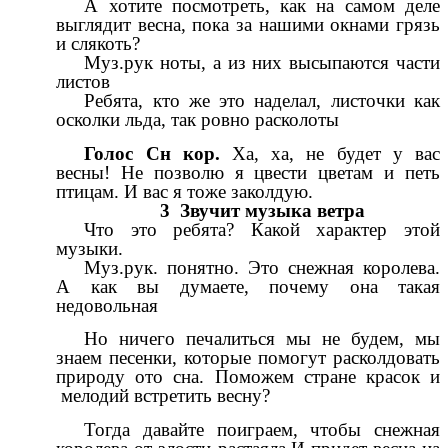
А хотите посмотреть, как на самом деле
выглядит весна, пока за нашими окнами грязь
и слякоть?
Муз.рук ноты, а из них высыпаются части
листов
Ребята, кто же это наделал, листочки как
осколки льда, так ровно расколоты
Голос Сн кор.
Ха, ха, не будет у вас
весны! Не позволю я цвести цветам и петь
птицам. И вас я тоже заколдую.
3 Звучит музыка ветра
Что это ребята? Какой характер этой
музыки.
Муз.рук. понятно. Это снежная королева.
А как вы думаете, почему она такая
недовольная
Но ничего печалиться мы не будем, мы
знаем песенки, которые помогут расколдовать
природу ото сна. Поможем стране красок и
мелодий встретить весну?
Тогда давайте поиграем, чтобы снежная