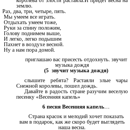
королева от злости растаяла.И придет весна на
землю.
Раз, два, три, четыре, пять.
Мы умеем все играть.
Отдыхать умеем тоже,
Руки за спину положим,
Голову поднимем выше,
И легко, легко подышим
Пахнет в воздухе весной.
Ну а нам пора домой.
приглашаю вас присесть отдохнуть. звучит
музыка дождя
(5 звучит музыка дождя)
слышите ребята? Растаяли злые чары
Снежной королевы, пошел дождь.
Давайте в радость стране разучим веселую
песенку «Весенняя капель»
6 песня Весенняя капель
…
Страна красок и мелодий хочет показать
вам в подарок, как же скоро будет выглядеть
наша весна.