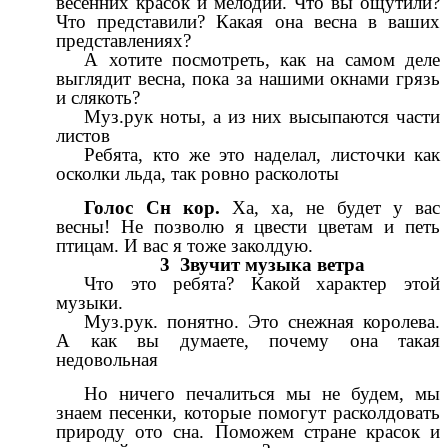
весенних красок и мелодий. Что вы ощутили?
Что представили? Какая она весна в ваших
представлениях?
А хотите посмотреть, как на самом деле
выглядит весна, пока за нашими окнами грязь
и слякоть?
Муз.рук ноты, а из них высыпаются части
листов
Ребята, кто же это наделал, листочки как
осколки льда, так ровно расколоты
Голос Сн кор.
Ха, ха, не будет у вас
весны! Не позволю я цвести цветам и петь
птицам. И вас я тоже заколдую.
3 Звучит музыка ветра
Что это ребята? Какой характер этой
музыки.
Муз.рук. понятно. Это снежная королева.
А как вы думаете, почему она такая
недовольная
Но ничего печалиться мы не будем, мы
знаем песенки, которые помогут расколдовать
природу ото сна. Поможем стране красок и