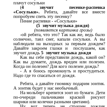
плачут сосульки
(
4 звучит песенке-распевка
«Сосульки».
Ребята, давайте все вместе
попробуем спеть эту песенку?
Пение распевки - «Сосульки»
(5 звучит музыка дождя)
(появляется картинка грозы)
-ой ребята, что это? Так как же, ведь было
солнечно, таял снег, капали сосульки. А вы
наблюдали на выходных за первым дождем?
Давайте закроем глазки и послушаем, как
звучит дождь
5 звучит музыка дождя
Как вы себе представили дождь, какой он?
Как вы думаете, дождь вреден или полезен.
Когда он полезен? Для кого полезен дождь?
- А я боюсь промокнуть и простудиться.
Надо где то спасаться от дождя.
Ребята, а давайте гномику подарим зонтик.
А зонтик будет у нас необычный.
На мольберт крепится зонт из бумаги. Дети
по-очереди пальчиками краской рисуют
шарики или колечки разными цветами).
Ну вот, теперь не страшен дождик