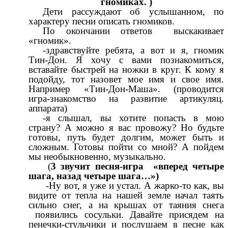
гномиках. )
Дети рассуждают об услышанном, по
характеру песни описать гномиков.
По окончании ответов выскакивает
«гномик».
-здравствуйте ребята, а вот и я, гномик
Тин-Дон. Я хочу с вами познакомиться,
вставайте быстрей на ножки в круг. К кому я
подойду, тот назовет мое имя и свое имя.
Например «Тин-Дон-Маша». (проводится
игра-знакомство на развитие артикуляц.
аппарата)
-я слышал, вы хотите попасть в мою
страну? А можно я вас провожу? Но будьте
готовы, путь будет долгим, может быть и
сложным. Готовы пойти со мной? А пойдем
мы необыкновенно, музыкально.
(
3 звучит песня-игра «вперед четыре
шага, назад четыре шага…»)
-Ну вот, я уже и устал. А жарко-то как, вы
видите от тепла на нашей земле начал таять
сильно снег, а на крышах от таяния снега
появились сосульки. Давайте присядем на
пенечки-стульчики и послушаем в песне как