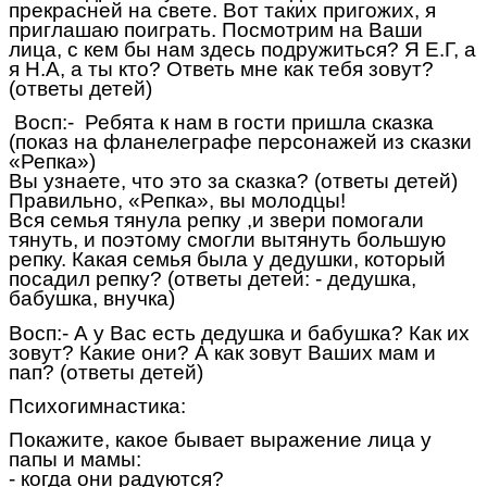
прекрасней на свете. Вот таких пригожих, я
приглашаю поиграть. Посмотрим на Ваши
лица, с кем бы нам здесь подружиться? Я Е.Г, а
я Н.А, а ты кто? Ответь мне как тебя зовут?
(ответы детей)
Восп:- Ребята к нам в гости пришла сказка
(показ на фланелеграфе персонажей из сказки
«Репка»)
Вы узнаете, что это за сказка? (ответы детей)
Правильно, «Репка», вы молодцы!
Вся семья тянула репку ,и звери помогали
тянуть, и поэтому смогли вытянуть большую
репку. Какая семья была у дедушки, который
посадил репку? (ответы детей: - дедушка,
бабушка, внучка)
Восп:- А у Вас есть дедушка и бабушка? Как их
зовут? Какие они? А как зовут Ваших мам и
пап? (ответы детей)
Психогимнастика:
Покажите, какое бывает выражение лица у
папы и мамы:
- когда они радуются?