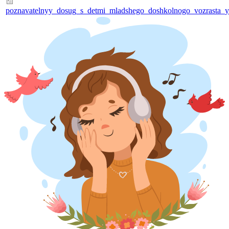
poznavatelnyy_dosug_s_detmi_mladshego_doshkolnogo_vozrasta_