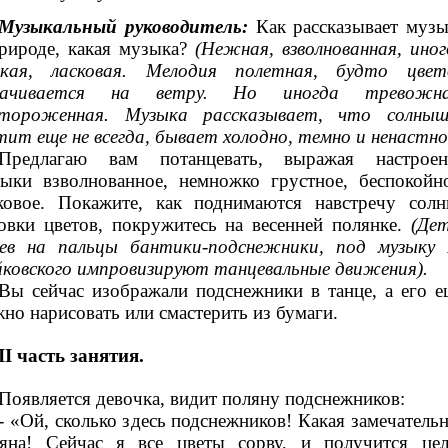
Музыкальный руководитель:
Как рассказывает музы
рироде, какая музыка?
(Нежная, взволнованная, иног
бкая, ласковая. Мелодия полетная, будто цвет
качивается на ветру. Но иногда тревожна
стороженная. Музыка рассказывает, что солныш
тит еще не всегда, бывает холодно, темно и ненастно
Предлагаю вам потанцевать, выражая настроен
ыки взволнованное, немножко грустное, беспокойно
ковое. Покажите, как поднимаются навстречу солн
овки цветов, покружитесь на весенней полянке.
(Дет
ев на пальцы бантики-подснежники, под музыку 
ковского импровизируют танцевальные движения).
Вы сейчас изображали подснежники в танце, а его е
но нарисовать или смастерить из бумаги.
II часть занятия.
Появляется девочка, видит поляну подснежников:
- «Ой, сколько здесь подснежников! Какая замечатель
яна! Сейчас я все цветы сорву, и получится цел