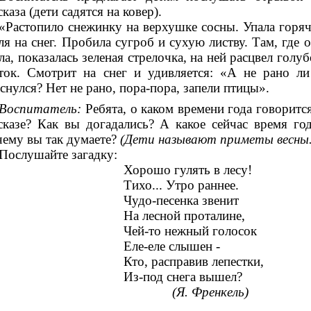
сказа (дети садятся на ковер).
«Растопило снежинку на верхушке сосны. Упала горяч
ля на снег. Пробила сугроб и сухую листву. Там, где 
ла, показалась зеленая стрелочка, на ней расцвел голу
ток. Смотрит на снег и удивляется: «А не рано ли
снулся? Нет не рано, пора-пора, запели птицы».
Воспитатель:
Ребята, о каком времени года говоритс
сказе? Как вы догадались? А какое сейчас время год
ему вы так думаете?
(Дети называют приметы весны.
Послушайте загадку:
Хорошо гулять в лесу!
Тихо... Утро раннее.
Чудо-песенка звенит
На лесной проталине,
Чей-то нежный голосок
Еле-еле слышен -
Кто, расправив лепестки,
Из-под снега вышел?
(Я. Френкель)