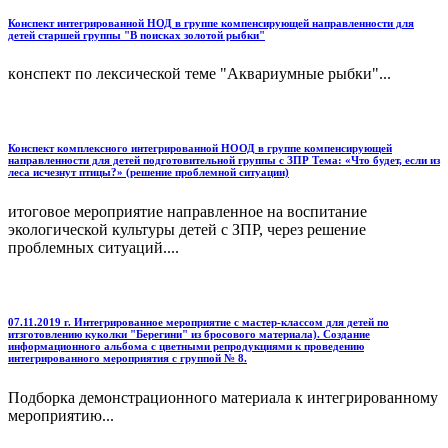
Конспект интегрированной НОД в группе компенсирующей направленности для
детей старшей группы "В поисках золотой рыбки"
конспект по лексической теме "Аквариумные рыбки"...
Конспект комплексного интегрированной НООД в группе компенсирующей
направленности для детей подготовительной группы с ЗПР Тема: «Что будет, если из
леса исчезнут птицы?» (решение проблемной ситуации)
итоговое мероприятие направленное на воспитание
экологической культуры детей с ЗПР, через решение
проблемных ситуаций....
07.11.2019 г. Интегрированное мероприятие с мастер-классом для детей по
итзготовлению куколки "Берегини" из бросового материала). Создание
информационного альбома с цветными репродукциями к проведению
интегрированного мероприятия с группой № 8.
Подборка демонстрационного материала к интегрированному
мероприятию...