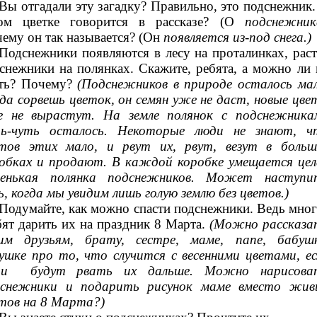
Вы отгадали эту загадку? Правильно, это подснежник.
ком цветке говорится в рассказе? (О
подснежнике
ему он так называется? (Он
появляется из-под снега.)
Подснежники появляются в лесу на проталинках, раст
снежники на полянках. Скажите, ребята, а можно ли 
ть? Почему?
(Подснежников в природе осталось мал
да сорвешь цветок, он семян уже не даст, новые цве
е не вырастут. На земле полянок с подснежника
ть-чуть осталось. Некоторые люди не знают, ч
тов этих мало, и рвут их, рвут, везут в больш
обках и продают. В каждой коробке умещается цел
ленькая полянка подснежников. Может наступи
ь, когда мы увидим лишь голую землю без цветов.)
Подумайте, как можно спасти подснежники. Ведь мног
ят дарить их на праздник 8 Марта.
(Можно рассказа
им друзьям, брату, сестре, маме, папе, бабушк
ушке про то, что случится с весенними цветами, ес
ди будут рвать их дальше. Можно нарисова
дснежники и подарить рисунок маме вместо жив
тов на 8 Марта?)