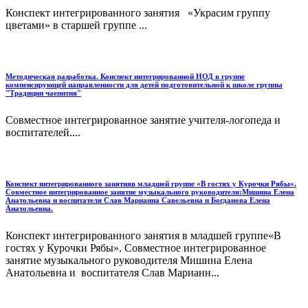
Конспект интегрированного занятия «Украсим группу
цветами» в старшей группе ...
Методическая разработка. Конспект интегрированной НОД в группе
компенсирующей направленности для детей подготовительной к школе группы
"Традиции чаепития"
Совместное интегрированное занятие учителя-логопеда и
воспитателей....
Конспект интегрированного занятияв младшей группе «В гостях у Курочки Рябы».
Совместное интегрированное занятие музыкального руководителя:Мишина Елена
Анатольевна и воспитателя Слав Марианна Савельевна и Богданова Елена
Анатольевна.
Конспект интегрированного занятия в младшей группе«В
гостях у Курочки Рябы». Совместное интегрированное
занятие музыкального руководителя Мишина Елена
Анатольевна и воспитателя Слав Марианн...