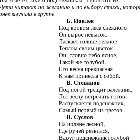
Вы знаете стихи о подснежниках? Прочтите их.
Дети читают по желанию и по выбору стихи, котор
анее выучили в группе.
Б. Иовлев
Под кровом леса снежного
Он вырос невысок.
Ласкает солнце нежное
Теплом своим цветок.
Он, словно небо ясное,
Такой же голубой.
Его весна прекрасная
К нам принесла с собой.
В. Степанов
Под ногой трещит валежник,
Лес весну встречать готов.
Распускается подснежник,
Самый первый из цветов.
В. Суслов
На поляне лесной,
Где ручей резвился,
Вдруг подснежник голубой