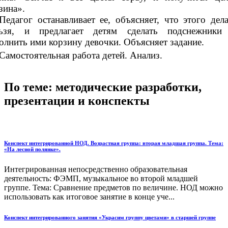
зина».
Педагог останавливает ее, объясняет, что этого дела
льзя, и предлагает детям сделать подснежники
олнить ими корзину девочки. Объясняет задание.
Самостоятельная работа детей. Анализ.
По теме: методические разработки,
презентации и конспекты
Конспект интегрированной НОД. Возрастная группа: вторая младшая группа. Тема:
«На лесной полянке».
Интегрированная непосредственно образовательная
деятельность: ФЭМП, музыкальное во второй младшей
группе. Тема: Сравнение предметов по величине. НОД можно
использовать как итоговое занятие в конце уче...
Конспект интегрированного занятия «Украсим группу цветами» в старшей группе