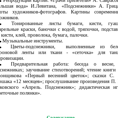
Репродукции картин: «Грачи прилетели» А. Саврасов
льшая вода» И.Левитана, «Подснежники» А. Грица
боты художников-фотографов. Картины современн
ожников.
Тонированные листы бумаги, кисти, гуаш
арельные краски, баночки с водой, тряпочки, подстав
 кисти, клей, проволока, бумага, палочки.
Музыкальные инструменты.
Цветы-подснежники, выполненные из бел
проновой ленты или ткани - «сеточка» для танц
ровизации.
Предварительная работа: беседа о весне,
снежниках; заучивание стихотворений; чтение книги 
онщикова «Первый весенний цветок»; сказки С. 
шака «12 месяцев»; прослушивание произведения П. 
ковского «Апрель. Подснежник»; дидактическая иг
еточные полянки».
Содержание.