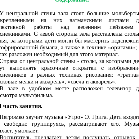
У центральной стены зала стоят большие мольберты
икрепленными на них ватманскими листами д
ллективной работы над весенним пейзажем
снежниками. С левой стороны зала расставлены столы
лья, за которыми дети могли бы мастерить подснежни
гофрированной бумаги, а также в технике «оригами»; 
лах разложен необходимый для этого материал.
Справа от центральной стены - столы, за которыми де
дут выполнять красочные открытки с изображени
снежников в разных техниках рисования: «граттаж
сковые мелки и акварель», «свеча и акварель».
В зале в удобном месте расположен телевизор д
смотра мультфильма.
I часть занятия.
Негромко звучит музыка «Утро» Э. Грига. Дети входят
, свободно группируясь, рассматривают его. Музы
ихает, умолкает.
Воспитатель предлагает детям послушать отрывок 