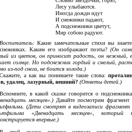
Словно звездочки, горят,
Лесу улыбаются.
Иногда дожди идут
И снежинки падают,
А подснежники цветут,
Мир собою радуют.
Воспитатель:
Какие замечательные стихи вы знаете
снежниках. Каким его изображают поэты?
(Он сам
вый из цветов, он приносит радость, он нежный, е
кает солнце. Но подснежник гордый и смелый, раст
мо из-под снега, не боится холода.)
Скажите, а как вы понимаете такие слова:
проталин
в, удалец, лазурный, вешний?
(Ответы детей.)
Вспомните, в какой сказке говорится о подснежника
венадцать месяцев».)
Давайте посмотрим фрагмент 
ьтфильма.
(Дети смотрят в видеозаписи фрагмент 
льтфильма «Двенадцать месяцев», который 
онстрируется впервые.)
В этой сказке девочка нарвала целую корзи