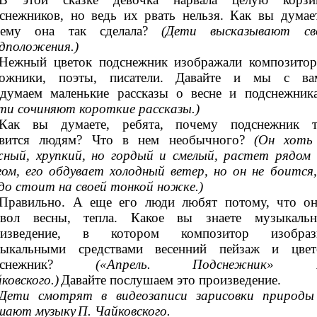
снежников, но ведь их рвать нельзя. Как вы думает
чему она так сделала?
(Дети высказывают св
дположения.)
Нежный цветок подснежник изображали композитор
дожники, поэты, писатели. Давайте и мы с ва
думаем маленькие рассказы о весне и подснежника
ти сочиняют короткие рассказы.)
Как вы думаете, ребята, почему подснежник т
авится людям? Что в нем необычного?
(Он хоть
ный, хрупкий, но гордый и смелый, растет рядом 
гом, его обдувает холодный ветер, но он не боится,
до стоит на своей тонкой ножке.)
Правильно. А еще его люди любят потому, что он
мвол весны, тепла. Какое вы знаете музыкальн
оизведение, в котором композитор изобраз
зыкальными средствами весенний пейзаж и цвет
одснежник?
(«Апрель. Подснежник» 
ковского.)
Давайте послушаем это произведение.
Дети смотрят в видеозаписи зарисовки природы
шают музыку
П. Чайковского.