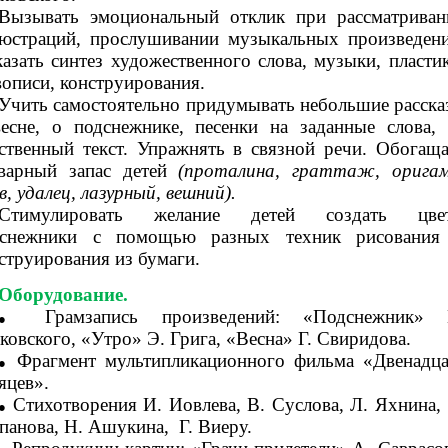
Вызывать эмоциональный отклик при рассматриван
юстраций, прослушивании музыкальных произведени
азать синтез художественного слова, музыки, пластик
описи, конструирования.
Учить самостоятельно придумывать небольшие расска
есне, о подснежнике, песенки на заданные слова, 
ственный текст. Упражнять в связной речи. Обогаща
варный запас детей
(проталина, граттаж, оригам
в, удалец, лазурный, вешний).
Стимулировать желание детей создать цве
дснежники с помощью разных техник рисования
струирования из бумаги.
Оборудование.
Грамзапись произведений: «Подснежник» 
ковского, «Утро» Э. Грига, «Весна» Г. Свиридова.
Фрагмент мультипликационного фильма «Двенадца
яцев».
Стихотворения И. Иовлева, В. Суслова, Л. Яхнина, 
панова, Н. Ашукина, Г. Виеру.