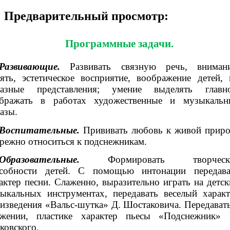
Предварительный просмотр:
Программные задачи.
Развивающие.
Развивать связную речь, внимани
ять, эстетическое восприятие, воображение детей, 
разные представления; умение выделять главно
ображать в работах художественные и музыкальн
азы.
Воспитательные.
Прививать любовь к живой приро
ережно относиться к подснежникам.
Образовательные.
Формировать творческ
особности детей. С помощью интонации передава
актер песни. Слаженно, выразительно играть на детск
ыкальных инструментах, передавать веселый характ
изведения «Вальс-шутка» Д. Шостаковича. Передавать
ижении, пластике характер пьесы «Подснежник» 
ковского.