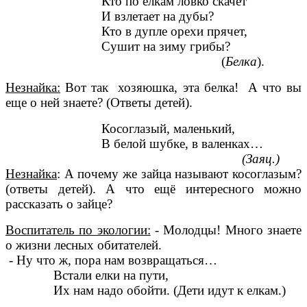
Кто по ёлкам ловко скачет
И взлетает на дубы?
Кто в дупле орехи прячет,
Сушит на зиму грибы?
(
Белка
).
Незнайка:
Вот так хозяюшка, эта белка! А что вы
еще о ней знаете? (Ответы детей).
Косоглазый, маленький,
В белой шубке, в валенках…
(Заяц.)
Незнайка
: А почему же зайца называют косоглазым?
(ответы детей). А что ещё интересного можно
рассказать о зайце?
Воспитатель по экологии:
- Молодцы! Много знаете
о жизни лесных обитателей.
- Ну что ж, пора нам возвращаться…
Встали елки на пути,
Их нам надо обойти. (Дети идут к елкам.)