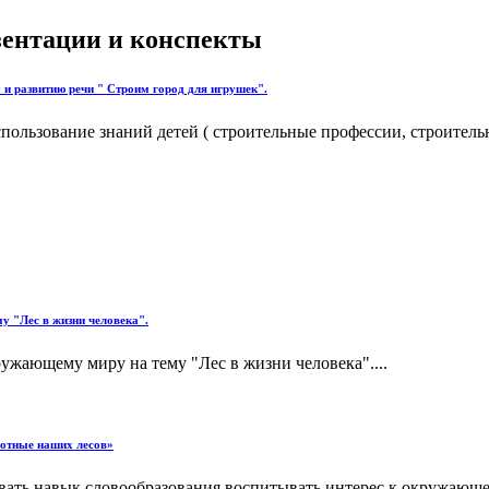
езентации и конспекты
и развитию речи " Строим город для игрушек".
ользование знаний детей ( строительные профессии, строительн
у "Лес в жизни человека".
ужающему миру на тему "Лес в жизни человека"....
вотные наших лесов»
вать навык словообразования,воспитывать интерес к окружающе