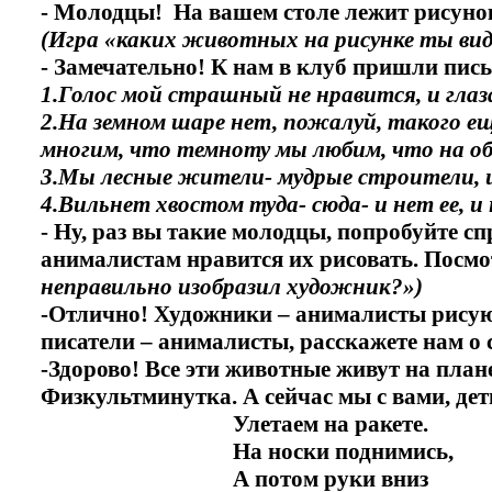
- Молодцы! На вашем столе лежит рисунок
(Игра «каких животных на рисунке ты ви
- Замечательно! К нам в клуб пришли письм
1.Голос мой страшный не нравится, и глаз
2.На земном шаре нет, пожалуй, такого ещ
многим, что темноту мы любим, что на о
3.Мы лесные жители- мудрые строители, из
4.Вильнет хвостом туда- сюда- и нет ее, и 
- Ну, раз вы такие молодцы, попробуйте с
анималистам нравится их рисовать. Посмо
неправильно изобразил художник?»)
-Отлично! Художники – анималисты рисуют
писатели – анималисты, расскажете нам 
-Здорово! Все эти животные живут на план
Физкультминутка. А сейчас мы с вами, дет
Улетаем на ракете.
На носки поднимись,
А потом руки вниз