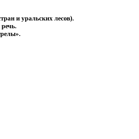
ран и уральских лесов).
 речь.
трелы».