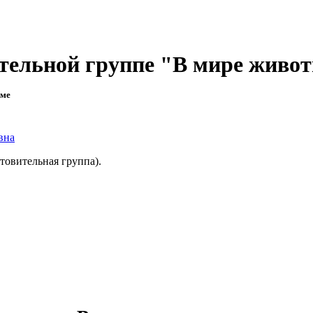
ительной группе "В мире живо
еме
вна
товительная группа).