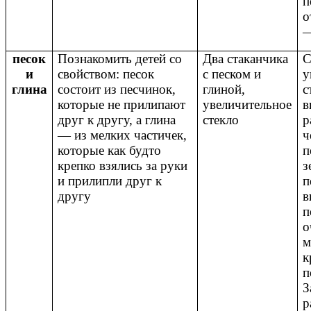
п
о
—
песок
Познакомить детей со
Два стаканчика
С
и
свойством:
песок
с песком и
у
глина
состоит из песчинок,
глиной,
с
которые не прилипают
увеличительное
в
друг к другу, а глина
стекло
р
— из мелких частичек,
ч
которые как будто
п
крепко взялись за руки
з
и прилипли друг к
п
другу
в
п
о
м
к
п
З
р