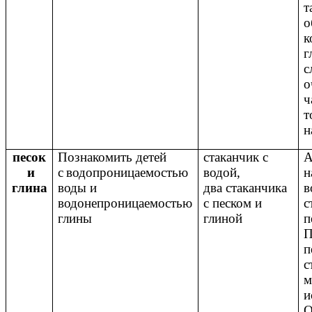
т
о
к
г
с
о
ч
т
н
песок
Познакомить детей
стаканчик с
А
и
с
водопроницаемостью
водой,
н
глина
воды и
два стаканчика
в
водонепроницаемостью
с песком и
с
глины
глиной
п
П
п
с
м
и
О