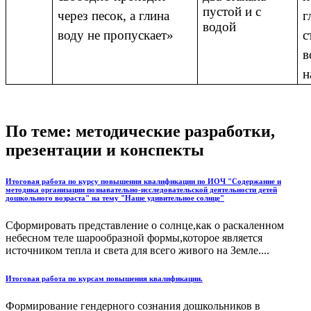
пустой и с
через песок, а глина
г
водой
воду не пропускает»
с
в
н
По теме: методические разработки,
презентации и конспекты
Итоговая работа по курсу повышения квалификации по ИОЧ "Содержание и
методика организации познавательно-исследовательской деятельности детей
дошкольного возраста" на тему "Наше удивительное солнце"
Сформировать представление о солнце,как о раскаленном
небесном теле шарообразной формы,которое является
источником тепла и света для всего живого на Земле....
Итоговая работа по курсам повышения квалификации.
Формирование гендерного сознания дошкольников в