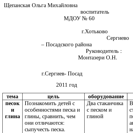
Щепанская Ольга Михайловна
воспитатель
МДОУ № 60
г.Хотьково
Сергиево
– Посадского района
Руководитель :
Монтазери О.Н.
г.Сергиев- Посад
2011 год
тема
цель
оборудование
песок
Познакомить детей с
Два стаканчика
В
и
особенностями песка и
с песком и
с
глина
глины, сравнить, чем
глиной
п
они отличаются:
а
сыпучесть песка.
н