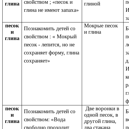
свойством ; «песок и
п
глина
глиной
глина не имеют запаха»
И
з
песок
Мокрые песок
Познакомить детей со
Б
и
и глина
свойством : « Мокрый
п
глина
песок - лепится, но не
л
сохраняет форму, глина
з
сохраняет»
д
И
к
р
г
ф
песок
Две воронки в
Познакомить детей со
Б
и
одной песок, в
свойством: «Вода
в
глина
другой глина,
свободно проходит
п
два стакана