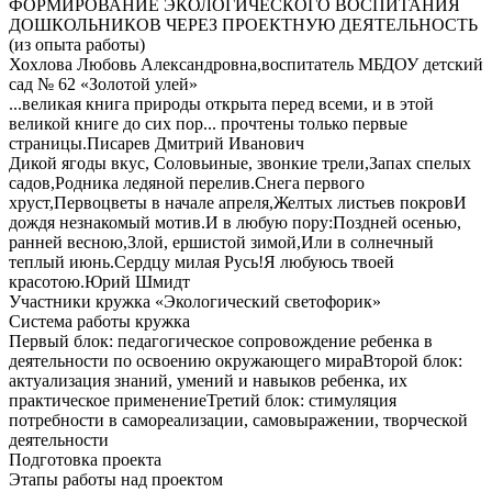
ФОРМИРОВАНИЕ ЭКОЛОГИЧЕСКОГО ВОСПИТАНИЯ
ДОШКОЛЬНИКОВ ЧЕРЕЗ ПРОЕКТНУЮ ДЕЯТЕЛЬНОСТЬ
(из опыта работы)
Хохлова Любовь Александровна,воспитатель МБДОУ детский
сад № 62 «Золотой улей»
...великая книга природы открыта перед всеми, и в этой
великой книге до сих пор... прочтены только первые
страницы.Писарев Дмитрий Иванович
Дикой ягоды вкус, Соловьиные, звонкие трели,Запах спелых
садов,Родника ледяной перелив.Снега первого
хруст,Первоцветы в начале апреля,Желтых листьев покровИ
дождя незнакомый мотив.И в любую пору:Поздней осенью,
ранней весною,Злой, ершистой зимой,Или в солнечный
теплый июнь.Сердцу милая Русь!Я любуюсь твоей
красотою.Юрий Шмидт
Участники кружка «Экологический светофорик»
Система работы кружка
Первый блок: педагогическое сопровождение ребенка в
деятельности по освоению окружающего мираВторой блок:
актуализация знаний, умений и навыков ребенка, их
практическое применениеТретий блок: стимуляция
потребности в самореализации, самовыражении, творческой
деятельности
Подготовка проекта
Этапы работы над проектом