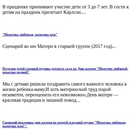
В празднике принимают участие дети от 3 до 7 лет. В гости к
детям на праздник прилетает Карлсон....
"Мамочка любимая, мамочка моя"
Сценарий ко ню Матери в старшей группе (2017 год)...
Поделки детей старшей группы детского сада ко Дню матери "Мамочке любимой,
мамочке родной"
Мы с детьми решили поздравить самого важного человека в
жизни ребенка-маму.И хоть материнский труд порой
незаметен, переоценить его невозможно.День матери —
красивая традиция и лишний повод...
Сценарий праздника дню матери во второй младшей группе "Мамочка любимая,
мамочка моя!".