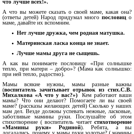
что лучше всех!».
А что вы можете сказать о своей маме, какая она?
(ответы детей) Народ придумал много
пословиц
о
маме, давайте их вспомним.
Нет лучше дружка, чем родная матушка.
Материнская ласка конца не знает.
Лучше мамы друга не сыщешь.
А как вы понимаете пословицу «При солнышке
тепло, при матери – добро»? (Мама как солнышко:
при ней тепло, радостно).
Мамы всякие нужны, мамы разные важны
(
воспитатель зачитывает отрывок из стих.С.В.
Михалкова «А что у вас?»)
Кем работают ваши
мамы? Что они делают? Помогаете ли вы своей
маме? (рассказы желающих детей) Сколько у наших
мам дел. Везде должны успевать нежные, ласковые,
заботливые мамины руки. Послушайте об этом
стихотворение ( воспитатель читает
стихотворение
«Мамины руки» Родиной
). Ребята, а вы
догадались, почему у мамы руки золотые? ( мамины