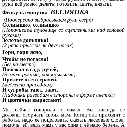
руки всё умеют делать: готовить, шить, вязать).
ВЕСНЯНКА
Физкультминутка
(Поочерёдно выбрасываем руки вверх)
Солнышко, солнышко
(Покачиваем туловище со сцепленными над головой
руками)
Золотое донышко!
(2 раза прыжки на двух ногах)
Гори, гори ясно,
Чтобы не погасло!
(Бег на месте)
Побежал в саду ручей,
(Взмахи руками, как крыльями)
Прилетело сто грачей,
(медленно приседаем)
И сугробы тают, тают,
(Ладошки разводим в стороны в форме цветка)
И цветочки вырастают!
Мы сейчас говорили о мамах. Вы никогда не
должны огорчать своих мам. Когда она приходит с
работы, надо её поцеловать, сказать ласковые слова,
помочь ей, ведь мама у вас одна и её надо беречь. А