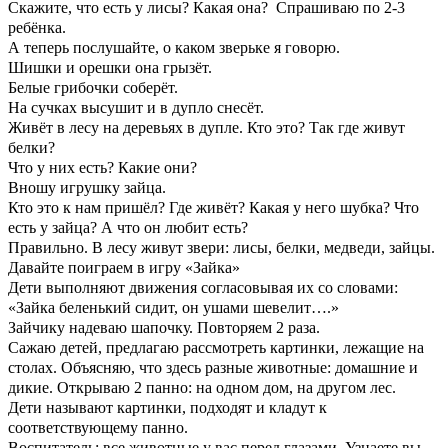
Скажите, что есть у лисы? Какая она? Спрашиваю по 2-3
ребёнка.
А теперь послушайте, о каком зверьке я говорю.
Шишки и орешки она грызёт.
Белые грибочки соберёт.
На сучках высушит и в дупло снесёт.
Живёт в лесу на деревьях в дупле. Кто это? Так где живут
белки?
Что у них есть? Какие они?
Вношу игрушку зайца.
Кто это к нам пришёл? Где живёт? Какая у него шубка? Что
есть у зайца? А что он любит есть?
Правильно. В лесу живут звери: лисы, белки, медведи, зайцы.
Давайте поиграем в игру «Зайка»
Дети выполняют движения согласовывая их со словами:
«Зайка беленький сидит, он ушами шевелит….»
Зайчику надеваю шапочку. Повторяем 2 раза.
Сажаю детей, предлагаю рассмотреть картинки, лежащие на
столах. Объясняю, что здесь разные животные: домашние и
дикие. Открываю 2 панно: на одном дом, на другом лес.
Дети называют картинки, подходят и кладут к
соответствующему панно.
Воспитатель: все животные у вас перед глазами. Узнаете вы