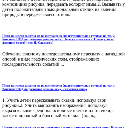
композицию рисунка, передавать колорит зимы.2. Вызывать у
детей положительный эмоциональный отклик на явления
природы в передаче своего отнош...
План-конспект занятия по развитию речи (подготовительная группа) на тему:
Конспект НОД по развитию речи на тему: Пересказ рассказа «Отчего у лисы
длинный хвост?» (по Н. Сладкову)
Обучение связному последовательному пересказу с наглядной
опорой в виде графических схем, отображающих
последователь­ность событий....
План-конспект занятия по развитию речи (подготовительная группа) на тему:
Конспект НОД по развитию речи на тему: сказочная птица
1. Учить детей пересказывать сказки, используя свои
рисунки.2. Учить выполнять изображения, используя
выразительные средства: основные цвета и их оттенки, а
также природный и бросовый материал (ткань,...
План-конспект занятия по окружающему миру (старшая группа) на тему: Конспект