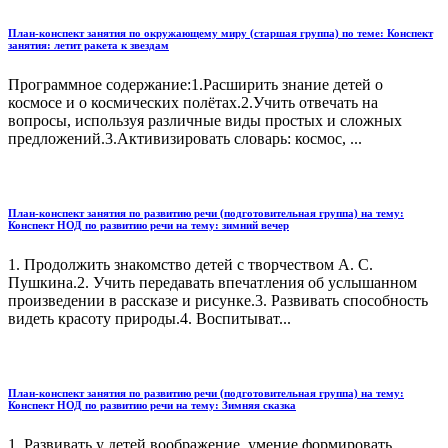
План-конспект занятия по окружающему миру (старшая группа) по теме: Конспект
занятия: летит ракета к звездам
Программное содержание:1.Расширить знание детей о
космосе и о космических полётах.2.Учить отвечать на
вопросы, используя различные виды простых и сложных
предложений.3.Активизировать словарь: космос, ...
План-конспект занятия по развитию речи (подготовительная группа) на тему:
Конспект НОД по развитию речи на тему: зимний вечер
1. Продолжить знакомство детей с творчеством А. С.
Пушкина.2. Учить передавать впечатления об услышанном
произведении в рассказе и рисунке.3. Развивать способность
видеть красоту природы.4. Воспитыват...
План-конспект занятия по развитию речи (подготовительная группа) на тему:
Конспект НОД по развитию речи на тему: Зимняя сказка
1. Развивать у детей воображение, умение формировать