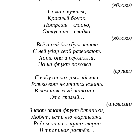
(яблоко)
Само с кулачёк,
Красный бочок.
Потрёшь – гладко,
Откусишь – сладко.
(яблоко)
Всё о ней боксёры знают
С ней удар свой развивают.
Хоть она и неуклюжа,
Но на фрукт похожа…
(груша)
С виду он как рыжий мяч,
Только вот не мчится вскачь.
В нём полезный витамин –
Это спелый…
(апельсин)
Знают этот фрукт детишки,
Любят, есть его мартышки.
Родом он из жарких стран
В тропиках растёт…