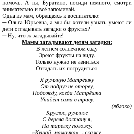
помочь. А ты, Буратино, посиди немного, смотри
внимательно и всё запоминай.
Одна из мам, обращаясь к воспитателю:
─ Ольга Юрьевна, а мы бы хотели узнать умеют ли
дети отгадывать загадки о фруктах?
─ Ну, что ж загадывайте!
Мамы загадывают детям загадки:
В летнем солнечном саду
Зреют фрукты на виду.
Только нужно не лениться
Отгадать их потрудиться.
Я румяную Матрёшку
От подруг не оторву,
Подожду, когда Матрёшка
Упадёт сама в траву.
(яблоко)
Круглое, румяное
С дерева достану я,
На тарелку положу.
«Кушай, мамочка», - скажу.