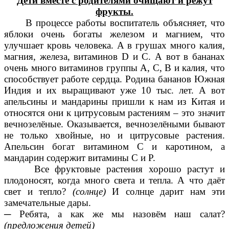
Дети вместе с родителями очищают и режут
фрукты.
В процессе работы воспитатель объясняет, что
яблоки очень богаты железом и магнием, что
улучшает кровь человека. А в грушах много калия,
магния, железа, витаминов D и C. А вот в бананах
очень много витаминов группы A, C, B и калия, что
способствует работе сердца. Родина бананов Южная
Индия и их выращивают уже 10 тыс. лет. А вот
апельсины и мандарины пришли к нам из Китая и
относятся они к цитрусовым растениям – это значит
вечнозелёные. Оказывается, вечнозелёными бывают
не только хвойные, но и цитрусовые растения.
Апельсин богат витамином C и каротином, а
мандарин содержит витамины C и P.
Все фруктовые растения хорошо растут и
плодоносят, когда много света и тепла. А что даёт
свет и тепло?
(солнце)
И солнце дарит нам эти
замечательные дары.
─ Ребята, а как же мы назовём наш салат?
(предложения детей)