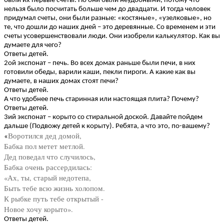
были их первые счеты. Но они были неудобными, потому что
нельзя было посчитать больше чем до двадцати. И тогда человек
придумал счеты, они были разные: «костяные», «узелковые», но
те, что дошли до наших дней – это деревянные. Со временем и эти
счеты усовершенствовали люди. Они изобрели калькулятор. Как вы
думаете для чего?
Ответы детей.
2ой экспонат – печь. Во всех домах раньше были печи, в них
готовили обеды, варили каши, пекли пироги. А какие как вы
думаете, в наших домах стоят печи?
Ответы детей.
А что удобнее печь старинная или настоящая плита? Почему?
Ответы детей.
3ий экспонат – корыто со стиральной доской. Давайте пойдем
дальше (Подвожу детей к корыту). Ребята, а что это, по-вашему?
Воротился дед домой,
«
Бабка пол метет метлой.
Дед поведал что случилось,
Бабка очень рассердилась:
«Ах, ты, старый недотепа,
Быть тебе всю жизнь холопом.
К рыбке путь тебе открытый -
Новое хочу корыто».
Ответы детей.