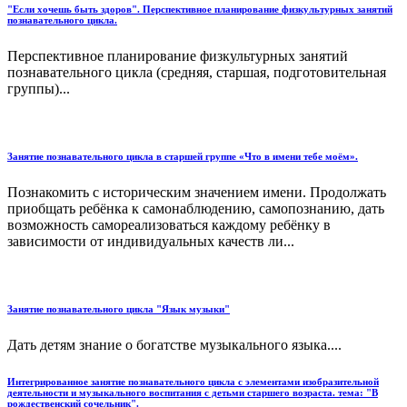
"Если хочешь быть здоров". Перспективное планирование физкультурных занятий
познавательного цикла.
Перспективное планирование физкультурных занятий
познавательного цикла (средняя, старшая, подготовительная
группы)...
Занятие познавательного цикла в старшей группе «Что в имени тебе моём».
Познакомить с историческим значением имени. Продолжать
приобщать ребёнка к самонаблюдению, самопознанию, дать
возможность самореализоваться каждому ребёнку в
зависимости от индивидуальных качеств ли...
Занятие познавательного цикла "Язык музыки"
Дать детям знание о богатстве музыкального языка....
Интегрированное занятие познавательного цикла с элементами изобразительной
деятельности и музыкального воспитания с детьми старшего возраста. тема: "В
рождественский сочельник".