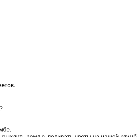
ветов.
?
мбе.
: рыхлить землю, поливать цветы на нашей клумб