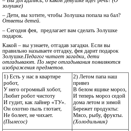
– Вы догадались, о какой девушке идет речь?
(О
золушке)
– Дети, вы хотите, чтобы Золушка попала на бал?
Ответы детей.
– Сегодня фея,
предлагает вам сделать Золушке
подарок.
Какой – вы узнаете, отгадав загадки. Если вы
правильно называете отгадку, фея дарит подарок
Золушке.
Педагог читает загадки, дети
отгадывают. По мере отгадывания появляются
изображения предметов.
1) Есть у нас в квартире
2) Летом папа наш
робот,
привез
У него огромный хобот,
В белом ящике мороз,
Любит робот чистоту
И теперь мороз седой
И гудит, как лайнер «ТУ».
дома летом и зимой
Он охотно пыль глотает,
Бережет продукты:
Не болеет, не чихает.
Мясо, рыбу, фрукты.
(Пылесос)
(Холодильник)