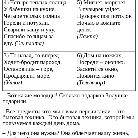
4) Четыре теплых солнца
5) Мигнет, моргнет,
У бабушки на кухне,
В пузырек уйдет.
Четыре теплых солнца
Пузырек под потолок
Горели и потухли.
Ночью в комнате
Сварили кашу и уху,
денек.
Спасибо солнцам за
(Лампа)
еду.
(Эл. плита)
3) То назад, то вперед
6) Дом на ножках,
Ходит-бродит пароход.
Посреди – окошко.
Остановишь – горе,
Засветится окно,
Продырявит море.
Появится кино.
(Утюг)
(Телевизор)
– Вот какие молодцы! Сколько подарков Золушке
подарили.
- Все предметы что мы с вами перечислили – это
бытовая техника. Это бытовая техника, которой мы
пользуемся каждый день дома.
– Для чего она нужна? Она облегчает нашу жизнь,