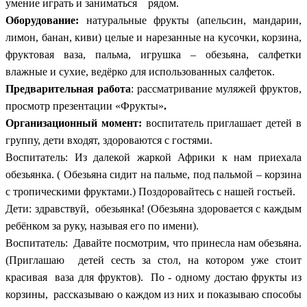
умение играть и заниматься рядом.
Оборудование:
натуральные фрукты (апельсин, мандарин,
лимон, банан, киви) целые и нарезанные на кусочки, корзина,
фруктовая ваза, пальма, игрушка – обезьяна, салфетки
влажные и сухие, ведёрко для использованных салфеток.
Предварительная работа
: рассматривание муляжей фруктов,
просмотр презентации «Фрукты»
.
Организационный момент:
воспитатель приглашает детей в
группу, дети входят, здороваются с гостями.
Воспитатель: Из далекой жаркой Африки к нам приехала
обезьянка. ( Обезьяна сидит на пальме, под пальмой – корзина
с тропическими фруктами.) Поздоровайтесь с нашей гостьей.
Дети: здравствуй, обезьянка! (Обезьяна здоровается с каждым
ребёнком за руку, называя его по имени).
Воспитатель: Давайте посмотрим, что принесла нам обезьяна.
(Приглашаю детей сесть за стол, на котором уже стоит
красивая ваза для фруктов). По - одному достаю фрукты из
корзины, рассказываю о каждом из них и показываю способы