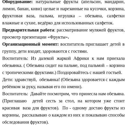
Оборудование:
натуральные фрукты (апельсин, мандарин,
лимон, банан, киви) целые и нарезанные на кусочки, корзина,
фруктовая ваза, пальма, игрушка – обезьяна, салфетки
влажные и сухие, ведёрко для использованных салфеток.
Предварительная работа
: рассматривание муляжей фруктов,
просмотр презентации «Фрукты»
.
Организационный момент:
воспитатель приглашает детей в
группу, дети входят, здороваются с гостями.
Воспитатель: Из далекой жаркой Африки к нам приехала
обезьянка. ( Обезьяна сидит на пальме, под пальмой – корзина
с тропическими фруктами.) Поздоровайтесь с нашей гостьей.
Дети: здравствуй, обезьянка! (Обезьяна здоровается с каждым
ребёнком за руку, называя его по имени).
Воспитатель: Давайте посмотрим, что принесла нам обезьяна.
(Приглашаю детей сесть за стол, на котором уже стоит
красивая ваза для фруктов). По - одному достаю фрукты из
корзины, рассказываю о каждом из них и показываю способы
обследования фруктов).