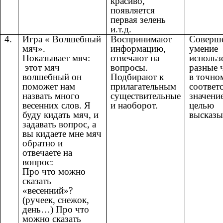
красиво,
появляется
первая зелень
и.т.д.
4.
Игра « Волшебный
Воспринимают
Соверше
мяч».
информацию,
умение
Показывает мяч:
отвечают на
использ
этот мяч
вопросы.
разные 
волшебный он
Подбирают к
в точно
поможет нам
прилагательным
соответс
назвать много
существительные
значени
весенних слов. Я
и наоборот.
целью
буду кидать мяч, и
высказы
задавать вопрос, а
вы кидаете мне мяч
обратно и
отвечаете на
вопрос:
Про что можно
сказать
«весенний»?
(ручеек, снежок,
день…) Про что
можно сказать