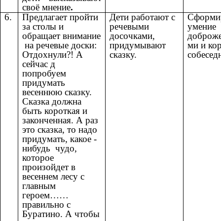
своё мнение
.
6.
Предлагает пройти
Дети работают с
Сформи
за столы и
речевыми
умение
обращает внимание
досочками,
доброже
на речевые доски:
придумывают
ми и ко
Отдохнули?! А
сказку.
собесед
сейчас д
попробуем
придумать
весеннюю сказку.
Сказка должна
быть короткая и
законченная. А раз
это сказка, то надо
придумать, какое -
нибудь чудо,
которое
произойдет в
весеннем лесу с
главным
героем……
правильно с
Буратино. А чтобы