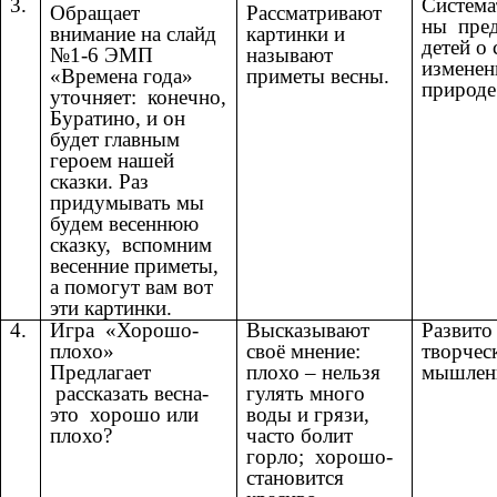
3.
Система
Обращает
Рассматривают
ны пред
внимание на слайд
картинки и
детей о
№1-6 ЭМП
называют
изменен
«Времена года»
приметы весны.
природе
уточняет: конечно,
Буратино, и он
будет главным
героем нашей
сказки. Раз
придумывать мы
будем весеннюю
сказку, вспомним
весенние приметы,
а помогут вам вот
эти картинки.
4.
Игра «Хорошо-
Высказывают
Развито
плохо»
своё мнение:
творчес
Предлагает
плохо – нельзя
мышлен
рассказать весна-
гулять много
это хорошо или
воды и грязи,
плохо?
часто болит
горло; хорошо-
становится