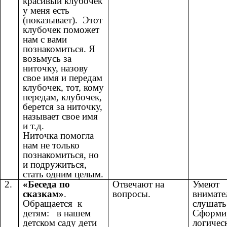
красивый клубочек
у меня есть
(показывает). Этот
клубочек поможет
нам с вами
познакомиться. Я
возьмусь за
ниточку, назову
свое имя и передам
клубочек, тот, кому
передам, клубочек,
берется за ниточку,
называет свое имя
и т.д.
Ниточка помогла
нам не только
познакомиться, но
и подружиться,
стать одним целым.
2.
«Беседа по
Отвечают на
Умеют
сказкам»
.
вопросы.
внимате
Обращается к
слушать
детям: в нашем
Сформи
детском саду дети
логичес