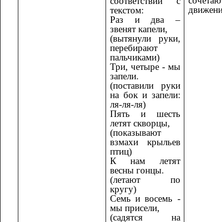
сочетают
соответствии с
движени
текстом:
Раз и два –
звенят капели,
(вытянули руки,
перебирают
пальчиками)
Три, четыре - мы
запели.
(поставили руки
на бок и запели:
ля-ля-ля)
Пять и шесть
летят скворцы,
(показывают
взмахи крыльев
птиц)
К нам летят
весны гонцы.
(летают по
кругу)
Семь и восемь -
мы присели,
(садятся на