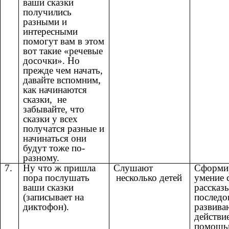
ваши сказки
получились
разными и
интересными
помогут вам в этом
вот такие «речевые
досочки». Но
прежде чем начать,
давайте вспомним,
как начинаются
сказки, не
забывайте, что
сказки у всех
получатся разные и
начинаться они
будут тоже по-
разному.
7.
Ну что ж пришла
Слушают
Сформи
пора послушать
несколько детей
умение 
ваши сказки
рассказы
(записывает на
последо
диктофон).
развив
действи
помощ