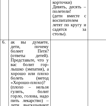
корточки)
Девять, десять –
полетели!
(дети вместе с
воспитателем
летят по кругу и
садятся за
столы).
6.
ак вы думаете,
дети, почему
болеет Петя?
(ответы детей).
Представьте, что у
вас болит гор-
лышко (эмпатия), а
хорошо или плохо
болеть (метод
«Хорошо-плохо)?
(плохо – нельзя
гулять, болит
горло, голова, надо
пить лекарство) –
дети высказывают