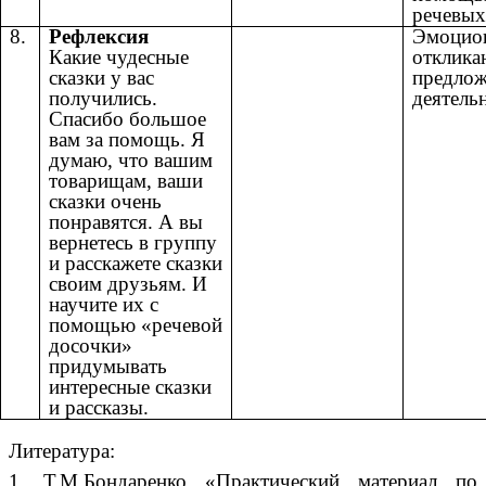
речевых
8.
Рефлексия
Эмоцио
Какие чудесные
отклика
сказки у вас
предло
получились.
деятель
Спасибо большое
вам за помощь. Я
думаю, что вашим
товарищам, ваши
сказки очень
понравятся. А вы
вернетесь в группу
и расскажете сказки
своим друзьям. И
научите их с
помощью «речевой
досочки»
придумывать
интересные сказки
и рассказы.
Литература:
1. Т.М.Бондаренко «Практический материал по