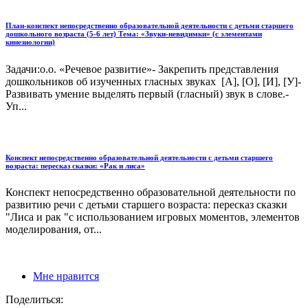
План-конспект непосредственно образовательной деятельности с детьми старшего
дошкольного возраста (5-6 лет) Тема: «Звуки-невидимки» (с элементами
кинезиологии)
Задачи:о.о. «Речевое развитие»- Закрепить представления
дошкольников об изученных гласных звуках [А], [О], [И], [У]-
Развивать умение выделять первый (гласный) звук в слове.-
Уп...
Конспект непосредственно образовательной деятельности с детьми старшего
возраста: пересказ сказки: «Рак и лиса»
Конспект непосредственно образовательной деятельности по
развитию речи с детьми старшего возраста: пересказ сказки
"Лиса и рак "с использованием игровых моментов, элементов
моделирования, от...
Мне нравится
Поделиться: