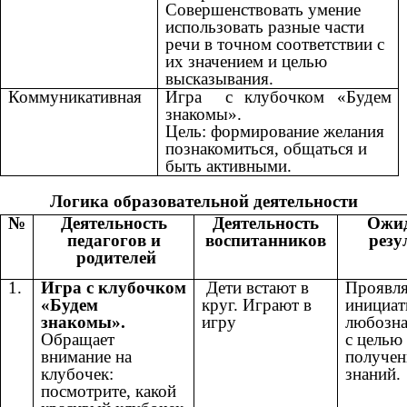
Совершенствовать умение
использовать разные части
речи в точном соответствии с
их значением и целью
высказывания.
Коммуникативная
Игра с клубочком «Будем
знакомы».
Цель: формирование желания
познакомиться, общаться и
быть активными.
Логика образовательной деятельности
№
Деятельность
Деятельность
Ожи
педагогов и
воспитанников
резу
родителей
1.
Игра с клубочком
Дети встают в
Проявля
«Будем
круг. Играют в
инициат
знакомы».
игру
любозна
Обращает
с целью
внимание на
получен
клубочек:
знаний.
посмотрите, какой