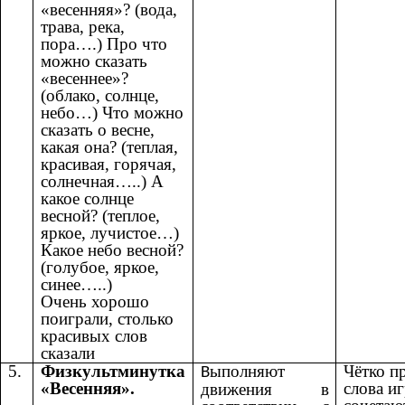
«весенняя»? (вода,
трава, река,
пора….) Про что
можно сказать
«весеннее»?
(облако, солнце,
небо…) Что можно
сказать о весне,
какая она? (теплая,
красивая, горячая,
солнечная…..) А
какое солнце
весной? (теплое,
яркое, лучистое…)
Какое небо весной?
(голубое, яркое,
синее…..)
Очень хорошо
поиграли, столько
красивых слов
сказали
5.
Физкультминутка
ыполняют
Чётко п
В
«Весенняя».
слова и
движения в