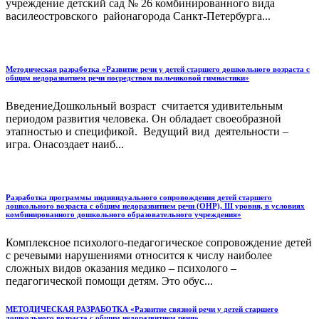
учреждение детский сад № 26 комбинированного вида
василеостровского районагорода Санкт-Петербурга...
Методическая разработка «Развитие речи у детей старшего дошкольного возраста с
общим недоразвитием речи посредством пальчиковой гимнастики»
ВведениеДошкольный возраст считается удивительным
периодом развития человека. Он обладает своеобразной
этапностью и спецификой. Ведущий вид деятельности –
игра. Онасоздает наиб...
Разработка программы индивидуального сопровождения детей старшего
дошкольного возраста с общим недоразвитием речи (ОНР), III уровня, в условиях
комбинированного дошкольного образовательного учреждения»
Комплексное психолого-педагогическое сопровождение детей
с речевыми нарушениями относится к числу наиболее
сложных видов оказания медико – психолого –
педагогической помощи детям. Это обус...
МЕТОДИЧЕСКАЯ РАЗРАБОТКА «Развитие связной речи у детей старшего
дошкольного возраста с общим недоразвитием речи»