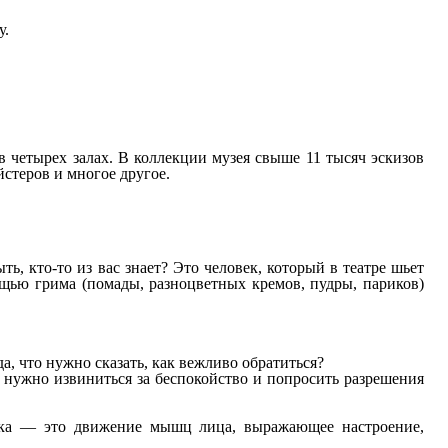
у.
в четырех залах. В коллекции музея свыше 11 тысяч эскизов
стеров и многое другое.
, кто-то из вас знает? Это человек, который в театре шьет
ощью грима (помады, разноцветных кремов, пудры, париков)
да, что нужно сказать, как вежливо обратиться?
 нужно извиниться за беспокойство и попросить разрешения
мика — это движение мышц лица, выражающее настроение,