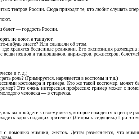
тых театров России. Сюда приходят те, кто любит слушать опер
 поют.
ш балет — гордость России.
орят, не поют, а танцуют.
 что-нибудь знаете? Или слышали об этом.
й, где хранятся бесценные реликвии. Его экспозиция размещена 
е вещи певцов и танцовщиков, дирижеров, режиссеров, балетмей
еске и т. д.)
рать роль? (Гримируется, наряжается в костюмы и т.д.)
сиями костюмера и гримера. Кто же такой костюмер, может быть
гример? Это очень интересная профессия: гример может с пом
молодого человека — в старичка.
, как вы пройдете к своему месту, которое находится в центре ря
роходить вдоль сидящих зрителей? (Лицом к сидящим.) При этом
ебя с помощью мимики, жестов. Детям разъясняется, что ми
оловы.