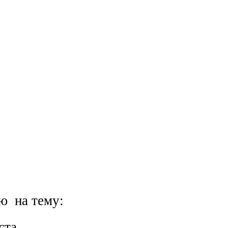
ю на тему:
ста.