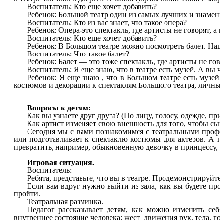
Воспитатель: Кто еще хочет добавить?
Ребенок: Большой театр один из самых лучших и знамени
Воспитатель: Кто из вас знает, что такое опера?
Ребенок: Опера-это спектакль, где артисты не говорят, а
Воспитатель: Кто еще хочет добавить?
Ребенок: В Большом театре можно посмотреть балет. На
Воспитатель: Что такое балет?
Ребенок: Балет — это тоже спектакль, где артисты не гов
Воспитатель: Я еще знаю, что в театре есть музей. А вы
Ребенок: Я еще знаю , что в Большом театре есть музе
костюмов и декораций к спектаклям Большого театра, личны
Вопросы к детям:
Как вы узнаете друг друга? (По лицу, голосу, одежде, прич
Как артист изменяет свою внешность для того, чтобы сыг
Сегодня мы с вами познакомимся с театральными профес
или подготавливает к спектаклю костюмы для актеров. А 
превратить, например, обыкновенную девочку в принцессу, 
Игровая ситуация.
Воспитатель:
Ребята, представьте, что вы в театре. Продемонстрируйте
Если вам вдруг нужно выйти из зала, как вы будете п
пройти.
Театральная разминка.
Педагог рассказывает детям, как можно изменить с
внутреннее состояние человека; жест движения рук, тела, г