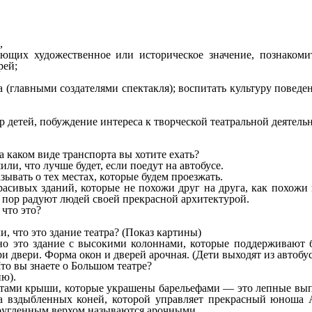
,
ющих художественное или историческое значение, познакоми
рей;
(главными создателями спектакля); воспитать культуру поведени
р детей, побуждение интереса к творческой театральной деятель
 каком виде транспорта вы хотите ехать?
и, что лучше будет, если поедут на автобусе.
зывать о тех местах, которые будем проезжать.
красивых зданий, которые не похожи друг на друга, как похожи
х пор радуют людей своей прекрасной архитектурой.
 что это?
, что это здание театра? (Показ картины)
ычно это здание с высокими колоннами, которые поддерживают 
и двери. Форма окон и дверей арочная. (Дети выходят из автобус
то вы знаете о Большом театре?
ию).
скатами крыши, которые украшены барельефами — это лепные 
ка вздыбленных коней, которой управляет прекрасный юноша 
кругленным верхом называются арочными.