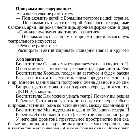
Программное содержание:
«Познавательное развитие»:
— Познакомить детей с Большим театром нашей страны.
— Познакомить с архитектурой большого театра, име
балконы, арки, широкая лестница, арочная форма окон и две
«Социально-коммуникативное развитие»:
— Познакомить с главными творцами сценического чуда 
театрального искусства;
«Речевое развитие»:
-Расширять и активизировать словарный запас и кругозо
Ход занятия:
Воспитатель: Сегодня мы отправляемся на экскурсию. На
Ответы детей — называют разные виды транспорта. Решил
Воспитатель: Хорошо, поедем на автобусе и будем расска
Рассказ воспитателя, что в каждом городе есть много 
и др. Многие здания были построены очень давно, но до си
Вопрос к детям: можно ли по архитектуре здания узнать,
ДЕТИ: Да, можно.
Воспитатель: Как можно узнать театр? Почему вы решили
Ребенок: Театр легко узнать по его архитектуре. Об
широкая лестница, одна ко всем дверям, между колоннами тр
Воспитатель: Мы подходим к зданию Большого театра. Ч
Ребенок: Это большой театр (рассматривают иллюстрац
У него два фронтона (треугольное пространство под 
белые колонны, а на крыше находится скульптура-четвер
в театре так много дверей? А какой формы окна? Окна с за