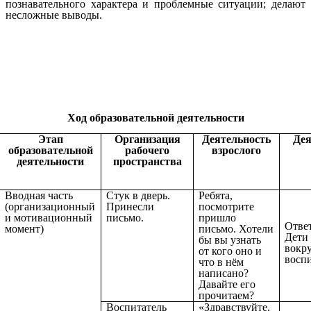
познавательного характера и проблемные ситуации; делают
несложные выводы.
Ход образовательной деятельности
Этап
Организация
Деятельность
Дея
образовательной
рабочего
взрослого
деятельности
пространства
Вводная часть
Стук в дверь.
Ребята,
(организационный
Принесли
посмотрите
и мотивационный
письмо.
пришло
Ответ
момент)
письмо. Хотели
Дети
бы вы узнать
вокр
от кого оно и
воспи
что в нём
написано?
Давайте его
прочитаем?
Воспитатель
«Здравствуйте,