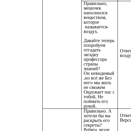
Правильно,
мешочек
наполнился
веществом,
которое
называется-
воздух.
Давайте теперь
попробуем
отгадать
Ответ
загадку
возд
профессора
страны
знаний?
Он невидимый
,но всё же Без
него мы жить
не сможем
Окружает нас с
тобой, Не
поймать его
рукой.
Правильно. А
Ответ
хотели бы вы
Верси
раскрыть его
секреты?
Ребята, везде