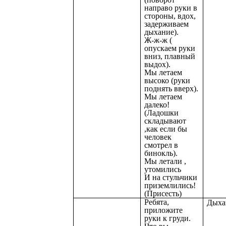
направо руки в
стороны, вдох,
задерживаем
дыхание).
Ж-ж-ж (
опускаем руки
вниз, плавный
выдох).
Мы летаем
высоко (руки
поднять вверх).
Мы летаем
далеко!
(Ладошки
складывают
,как если бы
человек
смотрел в
бинокль).
Мы летали ,
утомились
И на стульчики
приземлились!
(Присесть)
Ребята,
Дыха
приложите
руки к груди.