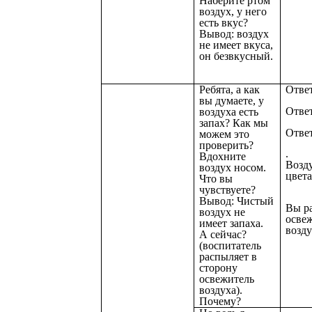
Наберите ртом
воздух, у него
есть вкус?
Вывод: воздух
не имеет вкуса,
он безвкусный.
Ребята, а как
Ответ
вы думаете, у
Ответ
воздуха есть
запах? Как мы
Отве
можем это
проверить?
.
Вдохните
Возд
воздух носом.
цвет
Что вы
чувствуете?
Вывод: Чистый
Вы р
воздух не
осве
имеет запаха.
возду
А сейчас?
(воспитатель
распыляет в
сторону
освежитель
воздуха).
Почему?