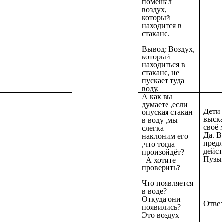
помешал
воздух,
который
находится в
стакане.
Вывод: Воздух,
который
находиться в
стакане, не
пускает туда
воду.
А как вы
думаете ,если
Дети
опуская стакан
выск
в воду ,мы
своё 
слегка
Да. 
наклоним его
пред
,что тогда
дейст
произойдёт?
Пузы
А хотите
проверить?
Что появляется
в воде?
Откуда они
Отве
появились?
Это воздух