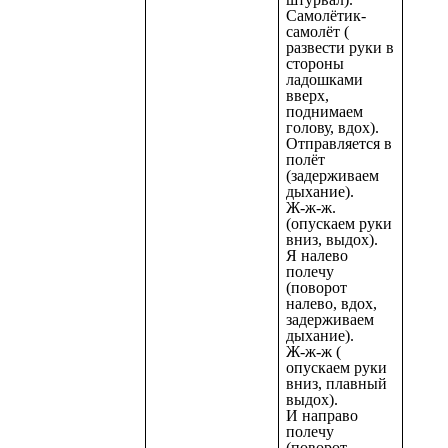
Самолётик-
самолёт (
развести руки в
стороны
ладошками
вверх,
поднимаем
голову, вдох).
Отправляется в
полёт
(задерживаем
дыхание).
Ж-ж-ж.
(опускаем руки
вниз, выдох).
Я налево
полечу
(поворот
налево, вдох,
задерживаем
дыхание).
Ж-ж-ж (
опускаем руки
вниз, плавный
выдох).
И направо
полечу
(поворот