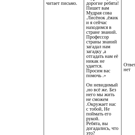
читает письмо.
дорогие ребята!
Пишет вам
Мудрая сова
.Лисёнок ,ёжик
и я сейчас
находимся в
стране знаний.
Профессор
страны знаний
загадал нам
загадку ,а
отгадать нам её
никак не
Ответ
удается.
нет
Просим вас
помочь .»
Он невидимый
,но всё же. Без
него мы жить
не сможем
.Окружает нас
с тобой, Не
поймать его
рукой.
Ребята, вы
догадались, что
это?