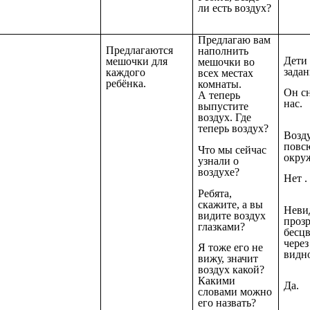
ли есть воздух?
Предлагаю вам
Предлагаются
наполнить
Дети
мешочки для
мешочки во
задан
каждого
всех местах
ребёнка.
комнаты.
Он с
А теперь
нас.
выпустите
воздух. Где
теперь воздух?
Возду
повсю
Что мы сейчас
окруж
узнали о
воздухе?
Нет .
Ребята,
скажите, а вы
Неви
видите воздух
проз
глазками?
бесц
через
Я тоже его не
видн
вижу, значит
воздух какой?
Какими
Да.
словами можно
его назвать?