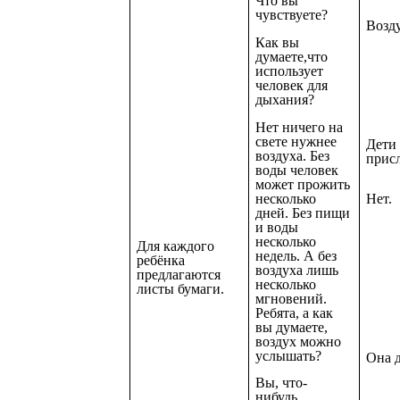
Что вы
чувствуете?
Возд
Как вы
думаете,что
использует
человек для
дыхания?
Нет ничего на
свете нужнее
Дети
воздуха. Без
прис
воды человек
может прожить
несколько
Нет.
дней. Без пищи
и воды
несколько
Для каждого
недель. А без
ребёнка
воздуха лишь
предлагаются
несколько
листы бумаги.
мгновений.
Ребята, а как
вы думаете,
воздух можно
услышать?
Она 
Вы, что-
нибудь