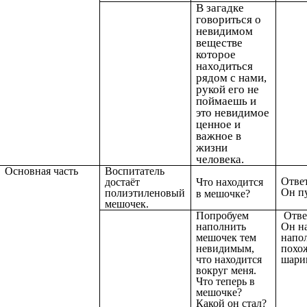
В загадке
говориться о
невидимом
веществе
которое
находиться
рядом с нами,
рукой его не
поймаешь и
это невидимое
ценное и
важное в
жизни
человека.
Основная часть
Воспитатель
Ответ
достаёт
Что находится
Он п
полиэтиленовый
в
мешочке?
мешочек.
Попробуем
Отве
наполнить
Он на
мешочек тем
напол
невидимым,
похо
что находится
шари
вокруг меня.
Что теперь в
мешочке?
Какой он стал?