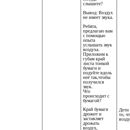
слышите?
Вывод: Воздух
не имеет звука.
Ребята,
предлагаю вам
с помощью
опыта
услышать звук
воздуха.
Приложим к
губам край
листа тонкой
бумаги и
подуйте вдоль
неё так,чтобы
получился
звук.
Что
происходит с
бумагой?
Край бумаги
Дети
дрожит и
то, ч
заставляет
возду
дрожать
воздух,