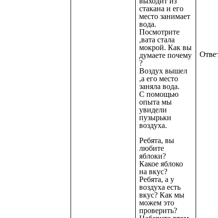
выходит из
стакана и его
место занимает
вода.
Посмотрите
,вата стала
мокрой. Как вы
Отве
думаете почему
?
Воздух вышел
,а его место
заняла вода.
С помощью
опыта мы
увидели
пузырьки
воздуха.
Ребята, вы
любите
яблоки?
Какое яблоко
на вкус?
Ребята, а у
воздуха есть
вкус? Как мы
можем это
проверить?