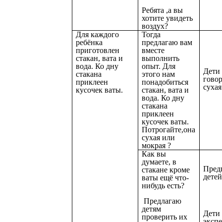
Ребята ,а вы
хотите увидеть
воздух?
Для каждого
Тогда
ребёнка
предлагаю вам
приготовлен
вместе
стакан, вата и
выполнить
вода. Ко дну
опыт. Для
Дети
стакана
этого нам
говор
приклеен
понадобиться
сухая
кусочек ваты.
стакан, вата и
вода. Ко дну
стакана
приклеен
кусочек ваты.
Потрогайте,она
сухая или
мокрая ?
Как вы
думаете, в
Пред
стакане кроме
детей
ваты ещё что-
нибудь есть?
Предлагаю
детям
Дети
проверить их
эксп