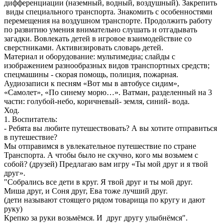
дифференциации (наземный, водный, воздушный). Закрепить
виды специального транспорта. Знакомить с особенностями
перемещения на воздушном транспорте. Продолжить работу
по развитию умения внимательно слушать и отгадывать
загадки. Вовлекать детей в игровое взаимодействие со
сверстниками. Активизировать словарь детей.
Материал и оборудование: мультимедиа; слайды с
изображением разнообразных видов транспортных средств;
спецмашины - скорая помощь, полиция, пожарная.
Аудиозаписи к песням «Вот мы в автобусе сидим»,
«Самолет», «По синему морю…». Ватман, разделенный на 3
части: голубой-небо, коричневый- земля, синий- вода.
Ход.
1. Воспитатель:
- Ребята вы любите путешествовать? А вы хотите отправиться
в путешествие?
Мы отправимся в увлекательное путешествие по стране
Транспорта. А чтобы было не скучно, кого мы возьмем с
собой? (друзей) Предлагаю вам игру «Ты мой друг и я твой
друг».
"Собрались все дети в круг. Я твой друг и ты мой друг.
Миша друг, и Соня друг, Ева тоже лучший друг.
(дети называют стоящего рядом товарища по кругу и дают
руку)
Крепко за руки возьмёмся. И друг другу улыбнёмся".