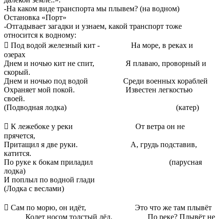
-На каком виде транспорта мы плывем? (на водном)
Остановка «Порт»
-Отгадывает загадки и узнаем, какой транспорт тоже
относится к водному:

Под водой железный кит - На море, в реках и
озерах
Днем и ночью кит не спит, Я плаваю, проворный и
скорый.
Днем и ночью под водой Среди военных кораблей
Охраняет мой покой. Известен легкостью
своей.
(Подводная лодка) (катер)

К лежебоке у реки От ветра он не
прячется,
Притащил я две руки. А, грудь подставив,
катится.
По руке к бокам приладил (парусная
лодка)
И поплыл по водной глади
(Лодка с веслами)

Сам по морю, он идёт, Это что же там плывёт
Колет носом толстый лёд. По реке? Плывёт не