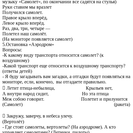
музыку «Самолет», по окончании все садятся на стулья)
Руки ставим мы вразлет
Получился самолет.
Правое крыло вперёд,
Левое крыло вперёд.
Раз, два, три, четыре —
Полетел наш самолёт.
(На мониторе появляется самолет)
5.Остановка «Аэродром»
Вопросы:
-К какому виду транспорта относится самолет? (к
воздушному)
-Какой транспорт еще относится к воздушному транспорту?
(ответы детей)
- Я буду загадывать вам загадки, а отгадки будут появляться на
мониторе, если, конечно, вы отгадаете правильно.

Летит птица-небылица, Крыльев нет,
А внутри народ сидит, Но эта птица
Меж собою говорит. Полетит и прилунится
(Самолет) (ракета)

Закружу, заверчу, в небеса улечу.
(Вертолёт)
- Где стоят самолеты, вертолеты? (На аэродроме). А кто
управляет самолетами? (Летчики, пилоты).