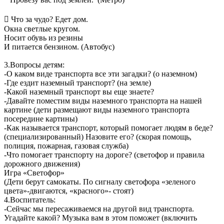

Что за чудо? Едет дом.
Окна светлые кругом.
Носит обувь из резины
И питается бензином. (Автобус)
3.Вопросы детям:
-О каком виде транспорта все эти загадки? (о наземном)
-Где ездит наземный транспорт? (на земле)
-Какой наземный транспорт вы еще знаете?
-Давайте поместим виды наземного транспорта на нашей
картине (дети размещают виды наземного транспорта
посередине картины)
-Как называется транспорт, который помогает людям в беде?
(специализированный) Назовите его? (скорая помощь,
полиция, пожарная, газовая служба)
-Что помогает транспорту на дороге? (светофор и правила
дорожного движения)
Игра «Светофор»
(Дети берут самокаты. По сигналу светофора «зеленого
цвета»-двигаются, «красного»- стоят)
4.Воспитатель:
-Сейчас мы пересаживаемся на другой вид транспорта.
Угадайте какой? Музыка вам в этом поможет (включить