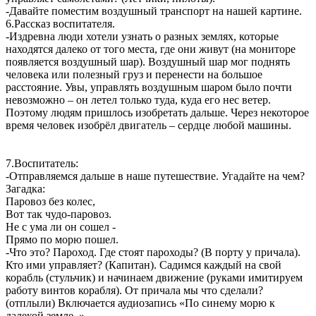
-Давайте поместим воздушный транспорт на нашей картине.
6.Рассказ воспитателя.
-Издревна люди хотели узнать о разных землях, которые
находятся далеко от того места, где они живут (на мониторе
появляется воздушный шар). Воздушный шар мог поднять
человека или полезный груз и перенести на большое
расстояние. Увы, управлять воздушным шаром было почти
невозможно – он летел только туда, куда его нес ветер.
Поэтому людям пришлось изобретать дальше. Через некоторое
время человек изобрёл двигатель – сердце любой машины.
7.Воспитатель:
-Отправляемся дальше в наше путешествие. Угадайте на чем?
Загадка:
Паровоз без колес,
Вот так чудо-паровоз.
Не с ума ли он сошел -
Прямо по морю пошел.
-Что это? Пароход. Где стоят пароходы? (В порту у причала).
Кто ими управляет? (Капитан). Садимся каждый на свой
корабль (стульчик) и начинаем движение (руками имитируем
работу винтов корабля). От причала мы что сделали?
(отплыли) Включается аудиозапись «По синему морю к
далекой земле..».