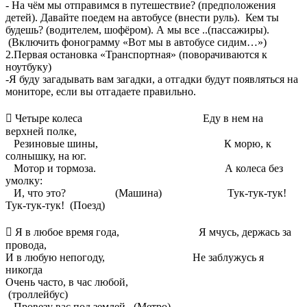
- На чём мы отправимся в путешествие? (предположения
детей). Давайте поедем на автобусе (внести руль). Кем ты
будешь? (водителем, шофёром). А мы все ..(пассажиры).
(Включить фонограмму «Вот мы в автобусе сидим…»)
2.Первая остановка «Транспортная» (поворачиваются к
ноутбуку)
-Я буду загадывать вам загадки, а отгадки будут появляться на
мониторе, если вы отгадаете правильно.

Четыре колеса Еду в нем на
верхней полке,
Резиновые шины, К морю, к
солнышку, на юг.
Мотор и тормоза. А колеса без
умолку:
И, что это? (Машина) Тук-тук-тук!
Тук-тук-тук! (Поезд)

Я в любое время года, Я мчусь, держась за
провода,
И в любую непогоду, Не заблужусь я
никогда
Очень часто, в час любой,
(троллейбус)
Провезу вас под землей. (Метро)