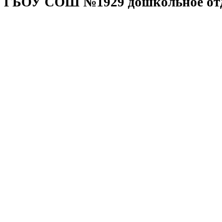
ГБОУ СОШ №1929 дошкольное отд