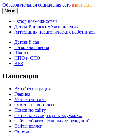
Образовательная социальная сеть
ns
portal.ru
Меню
Обзор возможностей
Детский проект «Алые паруса»
Аттестация педагогических работников
Детский сад
Начальная школа
Школа
НПО и СПО
ВУЗ
Навигация
Вход/регистрация
Главная
Мой мини-сайт
Ответы на вопросы
Поиск по сайту
Сайты классов, групп, кружков...
Сайты образовательных учреждений
Сайты коллег
Форумы