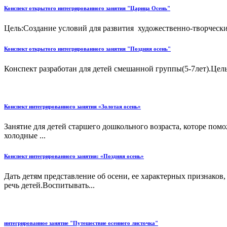
Конспект открытого интегрированного занятия "Царица Осень"
Цель:Создание условий для развития художественно-творческих
Конспект открытого интегрированного занятия "Поздняя осень"
Конспект разработан для детей смешанной группы(5-7лет).Цель
Конспект интегрированного занятия «Золотая осень»
Занятие для детей старшего дошкольного возраста, которе помо
холодные ...
Конспект интегрированного занятия: «Поздняя осень»
Дать детям представление об осени, ее характерных признаков
речь детей.Воспитывать...
интегрированное занятие "Путешествие осеннего листочка"