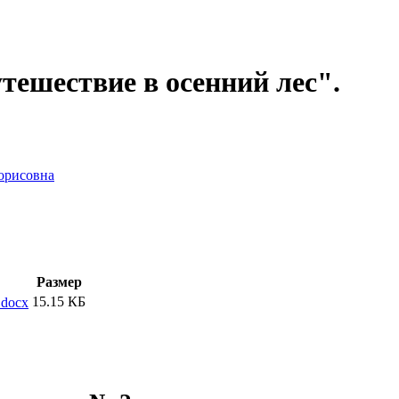
тешествие в осенний лес".
орисовна
Размер
15.15 КБ
.docx