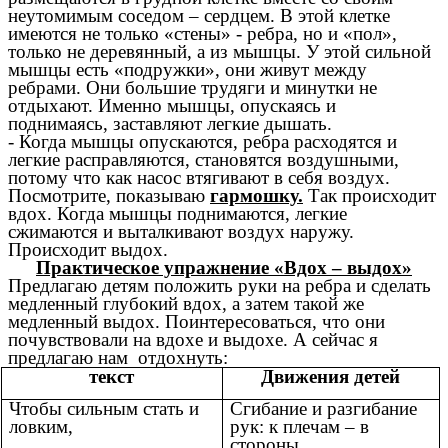
неутомимым соседом – сердцем. В этой клетке
имеются не только «стены» - ребра, но и «пол»,
только не деревянный, а из мышцы. У этой сильной
мышцы есть «подружки», они живут между
ребрами. Они большие трудяги и минутки не
отдыхают. Именно мышцы, опускаясь и
поднимаясь, заставляют легкие дышать.
- Когда мышцы опускаются, ребра расходятся и
легкие расправляются, становятся воздушными,
потому что как насос втягивают в себя воздух.
Посмотрите, показываю
гармошку.
Так происходит
вдох. Когда мышцы поднимаются, легкие
сжимаются и выталкивают воздух наружу.
Происходит выдох.
Практическое упражнение «Вдох – выдох»
Предлагаю детям положить руки на ребра и сделать
медленный глубокий вдох, а затем такой же
медленный выдох. Поинтересоваться, что они
почувствовали на вдохе и выдохе. А сейчас я
предлагаю нам отдохнуть:
текст
Движения детей
Чтобы сильным стать и
Сгибание и разгибание
ловким,
рук: к плечам – в
стороны.