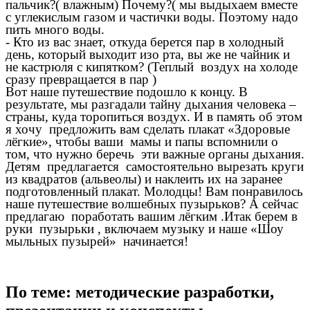
пальчик?( влажным) Почему?( мы выдыхаем вместе
с углекислым газом и частички воды. Поэтому надо
пить много воды.
- Кто из вас знает, откуда берется пар в холодный
день, который выходит изо рта, вы же не чайник и
не кастрюля с кипятком? (Теплый воздух на холоде
сразу превращается в пар )
Вот наше путешествие подошло к концу. В
результате, мы разгадали тайну дыхания человека –
страны, куда торопиться воздух. И в память об этом
я хочу предложить вам сделать плакат «Здоровые
лёгкие», чтобы ваши мамы и папы вспомнили о
том, что нужно беречь эти важные органы дыхания.
Детям предлагается самостоятельно вырезать круги
из квадратов (альвеолы) и наклеить их на заранее
подготовленный плакат. Молодцы! Вам понравилось
наше путешествие волшебных пузырьков? А сейчас
предлагаю поработать вашим лёгким .Итак берем в
руки пузырьки , включаем музыку и наше «Шоу
мыльных пузырей» начинается!
По теме: методические разработки,