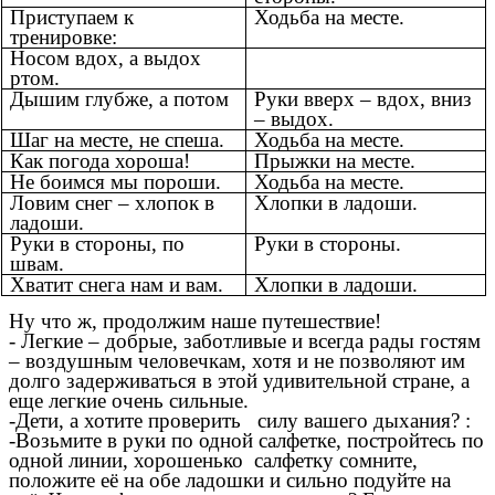
Приступаем к
Ходьба на месте.
тренировке:
Носом вдох, а выдох
ртом.
Дышим глубже, а потом
Руки вверх – вдох, вниз
– выдох.
Шаг на месте, не спеша.
Ходьба на месте.
Как погода хороша!
Прыжки на месте.
Не боимся мы пороши.
Ходьба на месте.
Ловим снег – хлопок в
Хлопки в ладоши.
ладоши.
Руки в стороны, по
Руки в стороны.
швам.
Хватит снега нам и вам.
Хлопки в ладоши.
Ну что ж, продолжим наше путешествие!
- Легкие – добрые, заботливые и всегда рады гостям
– воздушным человечкам, хотя и не позволяют им
долго задерживаться в этой удивительной стране, а
еще легкие очень сильные.
-Дети, а хотите проверить силу вашего дыхания? :
-Возьмите в руки по одной салфетке, постройтесь по
одной линии, хорошенько салфетку сомните,
положите её на обе ладошки и сильно подуйте на