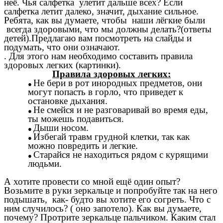
неё. Чья салфетка улетит дальше всех? Если
салфетка летит далеко, значит, дыхание сильное.
Ребята, как вы думаете, чтобы наши лёгкие были
всегда здоровыми, что мы должны делать?(ответы
детей).Предлагаю вам посмотреть на слайды и
подумать, что они означают.
. Для этого нам необходимо составить правила
здоровых легких (картинки).
Правила здоровых легких:
Не бери в рот инородных предметов, они
могут попасть в горло, что приведет к
остановке дыхания.
Не смейся и не разговаривай во время еды,
ты можешь подавиться.
Дыши носом.
Избегай травм грудной клетки, так как
можно повредить и легкие.
Старайся не находиться рядом с курящими
людьми.
А хотите провести со мной ещё один опыт?
Возьмите в руки зеркальце и попробуйте так на него
подышать, как- будто вы хотите его согреть. Что с
ним случилось? ( оно запотело). Как вы думаете,
почему? Протрите зеркальце пальчиком. Каким стал