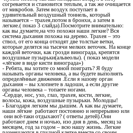
согревается и становится теплым, а так же очищается
от микробов. Затем воздух поступает в
удивительный воздушный тоннель, который
называется – трахея,потом в бронхи, а затем в
легкие.( показ 3 слайда).Посмотрите внимательно:
как вы думаете,на что похожи наши легкие? Вся
система дыхания похожа на дерево. Трахея – это
ствол, от его конца отходят две толстые ветки,
которые делятся на тысячи мелких веточек. На конце
каждой веточки, как грозди винограда, крепятся
воздушные пузырьки(альвеолы). ( показ модели
«лёгкие в виде кисти винограда»)
- Ребята, вы хотите со мной поиграть? Я буду
называть органы человека, а вы будете выполнять
определённые движения .Если я назову орган
дыхания – вы хлопнете в ладоши, а если другие
органы человека – топаете ногами.
-Сердце, нос, ухо, глаз, трахея, кости, легкие,
волосы, кожа, воздушные пузырьки. Молодцы!
- Благодаря легким мы дышим. А как вы думаете,
наши лёгкие работают постоянно и непрерывно или
они всё-таки отдыхают? ( ответы детей).Они
работают днем и ночью, изо дня в день, месяц за
месяцем, год за годом – всю нашу жизнь. Легкие
размещаются в грудной клетке вместе со своим