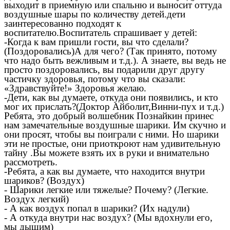
выходит в приемную или спальню и выносит оттуда
воздушные шары по количеству детей.дети
заинтересованно подходят к
воспитателю.Воспитатель спрашивает у детей:
-Когда к вам пришли гости, вы что сделали?
(Поздоровались)А для чего? (Так принято, потому
что надо быть вежливым и т.д.). А знаете, вы ведь не
просто поздоровались, вы подарили друг другу
частичку здоровья, потому что вы сказали:
«Здравствуйте!» Здоровья желаю.
-Дети, как вы думаете, откуда они появились, и кто
мог их прислать?(Доктор Айболит,Винни-пух и т.д.)
Ребята, это добрый волшебник Познайкин принес
нам замечательные воздушные шарики. Им скучно и
они просят, чтобы вы поиграли с ними. Но шарики
эти не простые, они приоткроют нам удивительную
тайну .Вы можете взять их в руки и внимательно
рассмотреть.
-Ребята, а как вы думаете, что находится внутри
шариков? (Воздух)
- Шарики легкие или тяжелые? Почему? (Легкие.
Воздух легкий)
- А как воздух попал в шарики? (Их надули)
- А откуда внутри нас воздух? (Мы вдохнули его,
мы дышим)