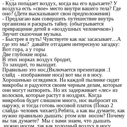
- Куда попадает воздух, когда вы его вдыхаете? У
воздуха есть «свое» место внутри вашего тела? Где
оно? (Дети высказывают свои предположения)
- Предлагаю вам совершить путешествие внутрь
организма и раскрыть тайну. (обыгрывается
превращение детей в «воздушных человечков»)
Звучит сказочная музыка.
- Быстрее в путь! Чувствуете как нас засасывает…А
где это мы? давайте отгадаем интересную загадку:
Вот гора, а у горы
Две глубокие норы.
В этих норках воздух бродит,
То заходит, то выходит.
Правильно это нос,(Включается презентация .1
слайд - изображение носа) вот мы и в носу.
Хорошенько оглядимся. На каждой пылинке сидят
микробы и радуются своим черным делам, которые
они могут натворить. Но их задерживает «лес» из
волосков, которые растут в ноздрях. Когда
микробов будет слишком много, нос выбросит их
наружу, и тогда готовь носовой платок (Показ 2
слайда- человек чихает).Ребята, а как вы думаете, как
нужно правильно дышать: ртом или носом? Почему
вы так думаете? Мы с вами знаем, что дышать
нужно носом, так как холодный воздух в носу