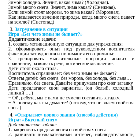
Зимой холодно. Значит, какая зима? (Холодная).
Зимой много снега. Значит, зима какая? (Снежная).
Если зимой стоят морозы, то зима какая? (Морозная).
Как называется явление природы, когда много снега падает
на землю? (Снегопад)
Затруднение в ситуации
Игра «Без чего зимы не бывает?»
Дидактические задачи:
1. создать мотивационную ситуацию для упражнения;
2. сформировать опыт под руководством воспитателя
фиксации затруднения и понимания его причины;
3. тренировать мыслительные операции анализ и
сравнение, развивать речь, логическое мышление.
Дети стоят около стола.
Воспитатель спрашивает: без чего зимы не бывает?
Ответы детей: без снега, без мороза, без холода, без льда…
Правильно, без снега. Давайте придумаем про снег загадку.
Дети предлагают свои варианты. (он белый, холодный,
липкий ….)
− Ой, ребята, мы с вами не сумели составить загадку.
− А почему как вы думаете? (потому, что не знаем свойства
снега)
«Открытие» нового знания (способа действия)
Игра: «Вкусный снег»
Дидактические задачи:
1. закреплять представления о свойствах снега.
2. развивать познавательный интерес, наблюдательность,