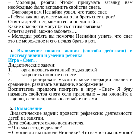
− Молодцы, ребята! Чтобы придумать загадку, вам
необходимо было вспомнить свойства снега.
− Благодаря вам Незнайка узнал, что такое снег.
- Ребята как вы думаете можно ли брать снег в рот?
Ответы детей: нет, можно если он чистый…
Какие опасности могут быть с этим связаны?
Ответы детей: можно заболеть….
- Молодцы ребята вы помогли Незнайки узнать, что снег
это не мороженое и его нельзя брать в рот.
Включение нового знания (способа действия) в
систему знаний и умений ребенка
Игра «Снег».
Дидактические задачи:
1. организовать активный отдых детей
2. закрепить понятие о снеге
3. тренировать мыслительные операции анализ и
сравнение, развивать внимание, воображение.
Воспитатель предлога поиграть в игру «Снег» Я буду
называть свойства снега если правильно – вы хлопайте в
ладоши, если неправильно топайте ногами.
Осмысление
Дидактические задачи: провести рефлексию деятельности
детей на занятии.
Дети собираются около воспитателя.
− Что мы сегодня делали?
− Смогли ли вы помочь Незнайке? Что вам в этом помогло?