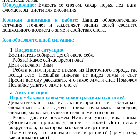
Оборудование:
Емкость со снегом, сахар, перья, лед, вата,
фломастеры, листы для рисования.
Краткая аннотация к работе:
Данная образовательная
ситуация уточняет и закрепляет знания детей среднего
дошкольного возраста о зиме и свойствах снега.
Ход образовательной ситуации:
Введение в ситуацию
Воспитатель собирает детей около себя.
− Ребята! Какое сейчас время года?
Дети отвечают: Зима.
− Ребята к нам пришло письмо из Цветочного города, где
всегда лето. Незнайка никогда не видел зимы и снег.
Просит вас ему рассказать, что такое зима и снег. Поможем
Незнайке узнать о зиме и снеге?
Актуализация
Игра: «Какими словами можно рассказать о зиме?»
Дидактические задачи: активизировать и обогащать
словарный запас детей прилагательными: холодная,
снежная, морозная; существительными: снегопад.
- Ребята, давайте поможем Незнайке узнать, какая зима.
(Воспитатель приглашает детей к столу) Дети встали
вокруг стола, на котором разложены картинки.
-Посмотрите, что означают эти картинки? (время года,
какая зима бывает)