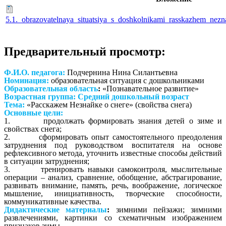
5.1._obrazovatelnaya_situatsiya_s_doshkolnikami_rasskazhem_nez
Предварительный просмотр:
Ф.И.О. педагога:
Подчернина Нина Силантьевна
Номинация:
образовательная ситуация с дошкольниками
Образовательная область
:
«Познавательное развитие»
Возрастная группа:
Средний дошкольный возраст
Тема:
«Расскажем Незнайке о снеге» (свойства снега)
Основные цели:
1. продолжать формировать знания детей о зиме и
свойствах снега;
2. сформировать опыт самостоятельного преодоления
затруднения под руководством воспитателя на основе
рефлексивного метода, уточнить известные способы действий
в ситуации затруднения;
3. тренировать навыки самоконтроля, мыслительные
операции – анализ, сравнение, обобщение, абстрагирование,
развивать внимание, память, речь, воображение, логическое
мышление, инициативность, творческие способности,
коммуникативные качества.
Дидактические материалы
:
зимними пейзажи; зимними
развлечениями, картинки со схематичным изображением
признаков зимы.