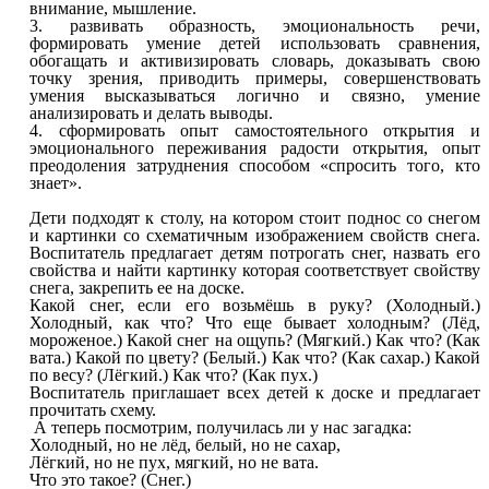
внимание, мышление.
3. развивать образность, эмоциональность речи,
формировать умение детей использовать сравнения,
обогащать и активизировать словарь, доказывать свою
точку зрения, приводить примеры, совершенствовать
умения высказываться логично и связно, умение
анализировать и делать выводы.
4. сформировать опыт самостоятельного открытия и
эмоционального переживания радости открытия, опыт
преодоления затруднения способом «спросить того, кто
знает».
Дети подходят к столу, на котором стоит поднос со снегом
и картинки со схематичным изображением свойств снега.
Воспитатель предлагает детям потрогать снег, назвать его
свойства и найти картинку которая соответствует свойству
снега, закрепить ее на доске.
Какой снег, если его возьмёшь в руку? (Холодный.)
Холодный, как что? Что еще бывает холодным? (Лёд,
мороженое.) Какой снег на ощупь? (Мягкий.) Как что? (Как
вата.) Какой по цвету? (Белый.) Как что? (Как сахар.) Какой
по весу? (Лёгкий.) Как что? (Как пух.)
Воспитатель приглашает всех детей к доске и предлагает
прочитать схему.
А теперь посмотрим, получилась ли у нас загадка:
Холодный, но не лёд, белый, но не сахар,
Лёгкий, но не пух, мягкий, но не вата.
Что это такое? (Снег.)