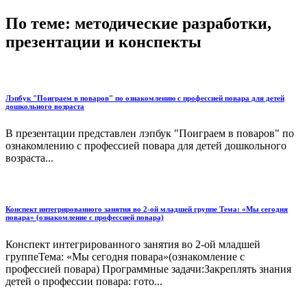
По теме: методические разработки,
презентации и конспекты
Лэпбук "Поиграем в поваров" по ознакомлению с профессией повара для детей
дошкольного возраста
В презентации представлен лэпбук "Поиграем в поваров" по
ознакомлению с профессией повара для детей дошкольного
возраста...
Конспект интегрированного занятия во 2-ой младшей группе Тема: «Мы сегодня
повара» (ознакомление с профессией повара)
Конспект интегрированного занятия во 2-ой младшей
группеТема: «Мы сегодня повара»(ознакомление с
профессией повара) Программные задачи:Закреплять знания
детей о профессии повара: гото...