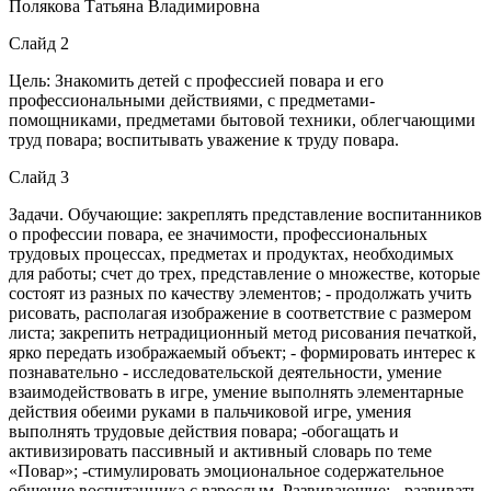
Полякова Татьяна Владимировна
Слайд 2
Цель: Знакомить детей с профессией повара и его
профессиональными действиями, с предметами-
помощниками, предметами бытовой техники, облегчающими
труд повара; воспитывать уважение к труду повара.
Слайд 3
Задачи. Обучающие: закреплять представление воспитанников
о профессии повара, ее значимости, профессиональных
трудовых процессах, предметах и продуктах, необходимых
для работы; счет до трех, представление о множестве, которые
состоят из разных по качеству элементов; - продолжать учить
рисовать, располагая изображение в соответствие с размером
листа; закрепить нетрадиционный метод рисования печаткой,
ярко передать изображаемый объект; - формировать интерес к
познавательно - исследовательской деятельности, умение
взаимодействовать в игре, умение выполнять элементарные
действия обеими руками в пальчиковой игре, умения
выполнять трудовые действия повара; -обогащать и
активизировать пассивный и активный словарь по теме
«Повар»; -стимулировать эмоциональное содержательное
общение воспитанника с взрослым. Развивающие: - развивать