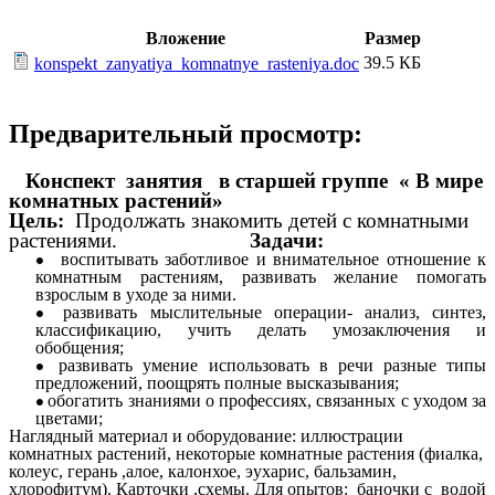
Вложение
Размер
39.5 КБ
konspekt_zanyatiya_komnatnye_rasteniya.doc
Предварительный просмотр:
Конспект занятия в старшей группе « В мире
комнатных растений»
Цель:
Продолжать знакомить детей с комнатными
растениями.
Задачи:
воспитывать заботливое и внимательное отношение к
комнатным растениям, развивать желание помогать
взрослым в уходе за ними.
развивать мыслительные операции- анализ, синтез,
классификацию, учить делать умозаключения и
обобщения;
развивать умение использовать в речи разные типы
предложений, поощрять полные высказывания;
обогатить знаниями о профессиях, связанных с уходом за
цветами;
Наглядный материал и оборудование: иллюстрации
комнатных растений, некоторые комнатные растения (фиалка,
колеус, герань ,алое, калонхое, эухарис, бальзамин,
хлорофитум). Карточки ,схемы. Для опытов: баночки с водой