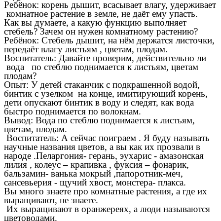
Ребёнок: корень дышит, всасывает влагу, удерживает
комнатное растение в земле, не даёт ему упасть.
Как вы думаете, а какую функцию выполняет
стебель? Зачем он нужен комнатному растению?
Ребёнок: Стебель дышит, на нём держатся листочки,
передаёт влагу листьям , цветам, плодам.
Воспитатель: Давайте проверим, действительно ли
вода по стеблю поднимается к листьям, цветам
плодам?
Опыт: У детей стаканчик с подкрашенной водой,
бинтик с узелком на конце, имитирующий корень,
дети опускают бинтик в воду и следят, как вода
быстро поднимается по волокнам.
Вывод: Вода по стеблю поднимается к листьям,
цветам, плодам.
Воспитатель: А сейчас поиграем . Я буду называть
научные названия цветов, а вы как их прозвали в
народе .Пеларгония- герань, эухарис - амазонская
лилия , колеус – крапивка , фуксия – фонарик,
бальзамин- ванька мокрый ,папоротник-меч,
сансевьерия - щучий хвост, монстера- плакса.
Вы много знаете про комнатные растения, а где их
выращивают, не знаете.
Их выращивают в оранжереях, а люди называются
цветоводами.