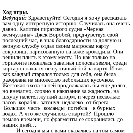
Ход игры.
Ведущий:
Здравствуйте! Сегодня я хочу рассказать
вам одну интересную историю. Случилась она очень
давно. Капитан пиратского судна «Черная
жемчужина» Джек Воробей, предчувствуя свой
последний час, в знак благодарности за долгую и
верную службу отдал своим матросам карту
сокровищ, нарисованную на коже крокодила. Они
решили плыть к этому месту. Но как только на
горизонте появилась заветная полоска земли, среди
корсаров начался нешуточный бой за карту. И так
как каждый старался только для себя, она была
разорвана на множество небольших кусочков.
Жестокая охота за ней продолжалась бы еще долго,
но внезапно, словно в наказание за жадность, на
шхуну налетел жуткий шторм, и через несколько
часов корабль затонул недалеко от берега.
Большая часть команды погибла в бурных
водах. А что же случилось с картой? Прошло
немало времени, но фрагменты ее сохранились до
наших дней…
И сегодня мы с вами оказались на том самом