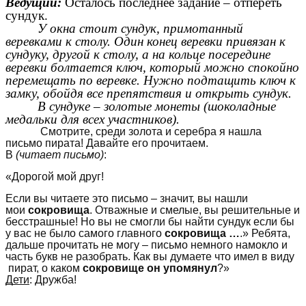
Ведущий:
Осталось последнее задание – отпереть
сундук.
У окна стоит сундук, примотанный
веревками к столу. Один конец веревки привязан к
сундуку, другой к столу, а на кольце посередине
веревки болтается ключ, который можно спокойно
перемещать по веревке. Нужно подтащить ключ к
замку, обойдя все препятствия и открыть сундук.
В сундуке – золотые монеты (шоколадные
медальки для всех участников).
Смотрите, среди золота и серебра я нашла
письмо пирата! Давайте его прочитаем.
В
(читает письмо)
:
«Дорогой мой друг!
Если вы читаете это письмо – значит, вы нашли
мои
сокровища
. Отважные и смелые, вы решительные и
бесстрашные! Но вы не смогли бы найти сундук если бы
у вас не было самого главного
сокровища …
.» Ребята,
дальше прочитать не могу – письмо немного намокло и
часть букв не разобрать. Как вы думаете что имел в виду
пират, о каком
сокровище он упомянул
?»
Дети
: Дружба!