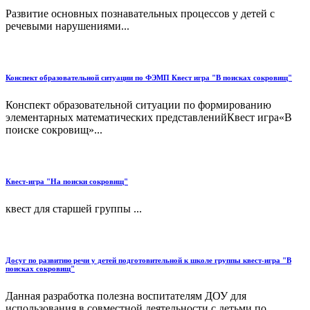
Развитие основных познавательных процессов у детей с
речевыми нарушениями...
Конспект образовательной ситуации по ФЭМП Квест игра "В поисках сокровищ"
Конспект образовательной ситуации по формированию
элементарных математических представленийКвест игра«В
поиске сокровищ»...
Квест-игра "На поиски сокровищ"
квест для старшей группы ...
Досуг по развитию речи у детей подготовительной к школе группы квест-игра "В
поисках сокровищ"
Данная разработка полезна воспитателям ДОУ для
использования в совместной деятельности с детьми по