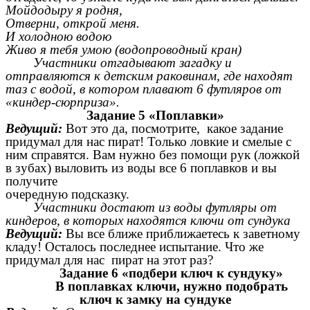
Мойдодыру я родня,
Отверни, открой меня.
И холодною водою
Живо я тебя умою (водопроводный кран)
Участники отгадывают загадку и
отправляются к детским раковинам, где находят
таз с водой, в котором плавают 6 футляров от
«киндер-сюрприза».
Задание 5 «Поплавки»
Ведущий:
Вот это да, посмотрите, какое задание
придумал для нас пират! Только ловкие и смелые с
ним справятся. Вам нужно без помощи рук (ложкой
в зубах) выловить из воды все 6 поплавков и вы
получите
очередную подсказку.
Участники достают из воды футляры от
киндеров, в которых находятся ключи от сундука
Ведущий:
Вы все ближе приближаетесь к заветному
кладу! Осталось последнее испытание. Что же
придумал для нас пират на этот раз?
Задание 6 «подбери ключ к сундуку»
В поплавках ключи, нужно подобрать
ключ к замку на сундуке