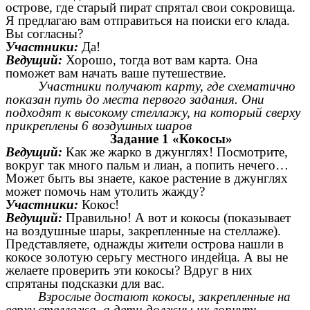
острове, где старый пират спрятал свои сокровища.
Я предлагаю вам отправиться на поиски его клада.
Вы согласны?
Участники:
Да!
Ведущий:
Хорошо, тогда вот вам карта. Она
поможет вам начать ваше путешествие.
Участники получают карту, где схематично
показан путь до места первого задания. Они
подходят к высокому стеллажу, на который сверху
прикреплены 6 воздушных шаров
Задание 1 «Кокосы»
Ведущий:
Как же жарко в джунглях! Посмотрите,
вокруг так много пальм и лиан, а попить нечего…
Может быть вы знаете, какое растение в джунглях
может помочь нам утолить жажду?
Участники:
Кокос!
Ведущий:
Правильно! А вот и кокосы (показывает
на воздушные шары, закрепленные на стеллаже).
Представляете, однажды жители острова нашли в
кокосе золотую серьгу местного индейца. А вы не
желаете проверить эти кокосы? Вдруг в них
спрятаны подсказки для вас.
Взрослые достают кокосы, закрепленные на
верху стеллажа, а дети должны их лопнуть,