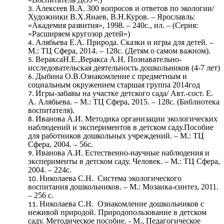
Алексеев В.А. 300 вопросов и ответов по экологии/
Художники В.Х.Янаев, В.Н.Куров. – Ярославль:
«Академия развития», 1998. – 240с., ил. – (Серия:
«Расширяем кругозор детей»)
Алябьева Е.А. Природа. Сказки и игры для детей. –
М.: ТЦ Сфера, 2014. – 128с. (Детям о самом важном).
ВераксаН.Е.,Веракса А.Н. Познавательно-
исследовательская деятельность дошкольников (4-7 лет)
Дыбина О.В.Ознакомление с предметным и
социальным окружением старшая группа 2014год
Игры-забавы на участке детского сада/ Авт.-сост. Е.
А. Алябьева. – М.: ТЦ Сфера, 2015. – 128с. (Библиотека
воспитателя).
Иванова А.И. Методика организации экологических
наблюдений и экспериментов в детском саду.Пособие
для работников дошкольных учреждений. – М.: ТЦ
Сфера, 2004. – 56с.
Иванова А.И. Естественно-научные наблюдения и
эксперименты в детском саду. Человек. – М.: ТЦ Сфера,
2004. – 224с.
Николаева С.Н. Система экологического
воспитания дошкольников. – М.: Мозаика-синтез, 2011.
– 256 с.
Николаева С.Н. Ознакомление дошкольников с
неживой природой. Природопользование в детском
саду. Методическое пособие. - М., Педагогическое