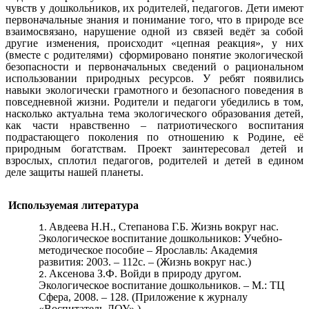
чувств у дошкольников, их родителей, педагогов. Дети имеют
первоначальные знания и понимание того, что в природе все
взаимосвязано, нарушение одной из связей ведёт за собой
другие изменения, происходит «цепная реакция», у них
(вместе с родителями) сформировано понятие экологической
безопасности и первоначальных сведений о рациональном
использовании природных ресурсов. У ребят появились
навыки экологически грамотного и безопасного поведения в
повседневной жизни. Родители и педагоги убедились в том,
насколько актуальна тема экологического образования детей,
как части нравственно – патриотического воспитания
подрастающего поколения по отношению к Родине, её
природным богатствам. Проект заинтересовал детей и
взрослых, сплотил педагогов, родителей и детей в едином
деле защиты нашей планеты.
Используемая литература
Авдеева Н.Н., Степанова Г.Б. Жизнь вокруг нас.
Экологическое воспитание дошкольников: Учебно-
методическое пособие – Ярославль: Академия
развития: 2003. – 112с. – (Жизнь вокруг нас.)
Аксенова З.Ф. Войди в природу другом.
Экологическое воспитание дошкольников. – М.: ТЦ
Сфера, 2008. – 128. (Приложение к журналу
«Воспитатель ДОУ».)