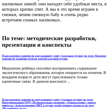
насекомые зимой: они находят себе удобные места, в
которых крепко спят. А мы в это время играем в
снежки, лепим снежную бабу и очень редко
встречаем сонных насекомых.
По теме: методические разработки,
презентации и конспекты
План-конспект занятия по окружающему миру (младшая группа) по теме: Конспект
занятия по развитию речи во второй младшей группе.
Мышление ребёнка способно воспринимать содержание
экологического образования, которое опирается на понятия. В
младшем возрасте дети могут прослеживать только
единичные связи. В данном конспекте ...
План-конспект занятия по окружающему миру (старшая группа) по теме:
Интегрированная ООД «Познавательное развитие». Ознакомление с миром
природы с использованием ИКТ в группе детей старшего возраста на тему
«Волшебница вода»