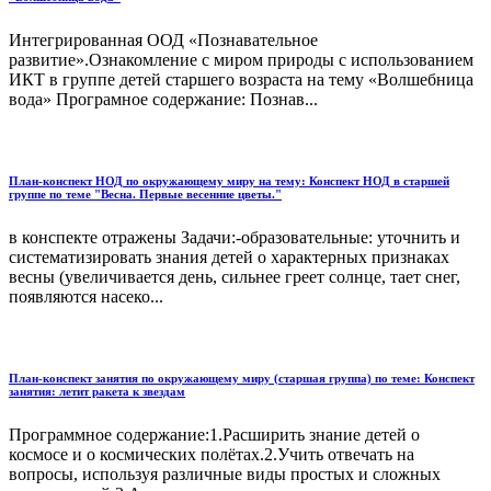
Интегрированная ООД «Познавательное
развитие».Ознакомление с миром природы с использованием
ИКТ в группе детей старшего возраста на тему «Волшебница
вода» Програмное содержание: Познав...
План-конспект НОД по окружающему миру на тему: Конспект НОД в старшей
группе по теме "Весна. Первые весенние цветы."
в конспекте отражены Задачи:-образовательные: уточнить и
систематизировать знания детей о характерных признаках
весны (увеличивается день, сильнее греет солнце, тает снег,
появляются насеко...
План-конспект занятия по окружающему миру (старшая группа) по теме: Конспект
занятия: летит ракета к звездам
Программное содержание:1.Расширить знание детей о
космосе и о космических полётах.2.Учить отвечать на
вопросы, используя различные виды простых и сложных