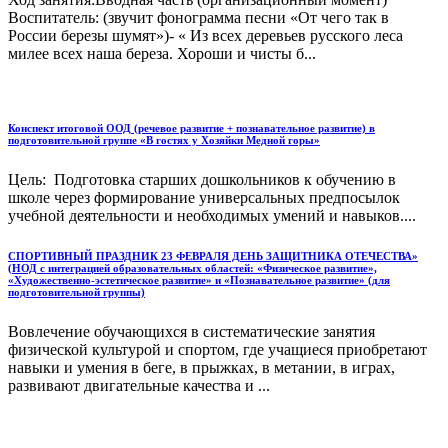
Воспитатель: (звучит фонограмма песни «От чего так в
России березы шумят»)- « Из всех деревьев русского леса
милее всех наша береза. Хороши и чисты б...
Конспект итоговой ООД (речевое развитие + познавательное развитие) в
подготовительной группе «В гостях у Хозяйки Медной горы»
Цель: Подготовка старших дошкольников к обучению в
школе через формирование универсальных предпосылок
учебной деятельности и необходимых умений и навыков....
CПОРТИВНЫЙ ПРАЗДНИК 23 ФЕВРАЛЯ ДЕНЬ ЗАЩИТНИКА ОТЕЧЕСТВА»
(НОД с интеграцией образовательных областей: «Физическое развитие»,
«Художественно-эстетическое развитие» и «Познавательное развитие» (для
подготовительной группы)
Вовлечение обучающихся в систематические занятия
физической культурой и спортом, где учащиеся приобретают
навыки и умения в беге, в прыжках, в метании, в играх,
развивают двигательные качества и ...