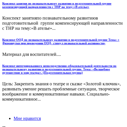
Конспект занятия по познавательному развитию в подготовительной группе
компенсирующей направленности с ТНР на тему:«В ателье»
Конспект занятияпо познавательному развитиюв
подготовительной группе компенсирующей направленности
с ТНР на тему:«В ателье»...
Конспект ООД по познавательному развитию в подготовительной группе Тема: «
Физминутки при проведении ООД- стимул познавательной активности»
Материал для воспитателей....
Конспект интегрированного непосредственно-образовательной деятельности по
познавательному развитию в подготовительной группе. Тема: «Волшебное
путешествие в мир театра». (Подготовительная группа)
Цель: Закрепить знания о театре и сказке «Золотой ключик»,
развивать умение решать проблемные ситуации, творческое
воображение и коммуникативные навыки. Социально-
коммуникативное...
Мне нравится