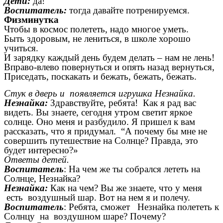
Дети:
да!
Воспитатель:
тогда давайте потренируемся.
Физминутка
Чтобы в космос полететь, надо многое уметь.
Быть здоровым, не лениться, в школе хорошо
учиться.
И зарядку каждый день будем делать – нам не лень!
Вправо-влево повернуться и опять назад вернуться,
Приседать, поскакать и бежать, бежать, бежать.
Стук в дверь и
появляется игрушка Незнайка.
Незнайка:
Здравствуйте, ребята! Как я рад вас
видеть. Вы знаете, сегодня утром светит яркое
солнце. Оно меня и разбудило. Я пришел к вам
рассказать, что я придумал. “А почему бы мне не
совершить путешествие на Солнце? Правда, это
будет интересно?»
Ответы детей.
Воспитатель
: На чем же ты собрался лететь на
Солнце, Незнайка?
Незнайка:
Как на чем? Вы же знаете, что у меня
есть воздушный шар. Вот на нем я и полечу.
Воспитатель
: Ребята, сможет Незнайка полететь к
Солнцу на воздушном шаре? Почему?