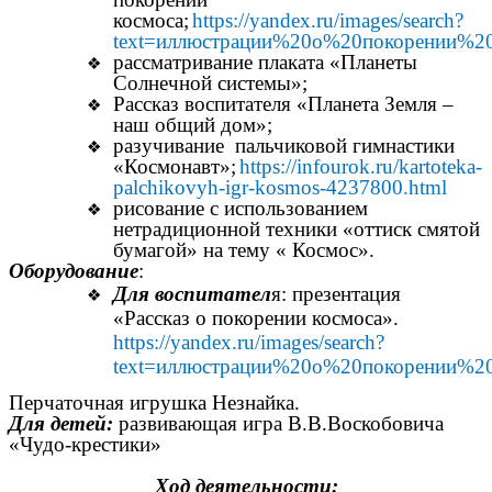
космоса;
https://yandex.ru/images/search?
text=иллюстрации%20о%20покорении%20
рассматривание плаката «Планеты
Солнечной системы»;
Рассказ воспитателя «Планета Земля –
наш общий дом»;
разучивание пальчиковой гимнастики
«Космонавт»;
https://infourok.ru/kartoteka-
palchikovyh-igr-kosmos-4237800.html
рисование с использованием
нетрадиционной техники «оттиск смятой
бумагой» на тему « Космос».
Оборудование
:
Для воспитател
я: презентация
«Рассказ о покорении космоса».
https://yandex.ru/images/search?
text=иллюстрации%20о%20покорении%20
Перчаточная игрушка Незнайка.
Для детей:
развивающая игра В.В.Воскобовича
«Чудо-крестики»
Ход деятельности: