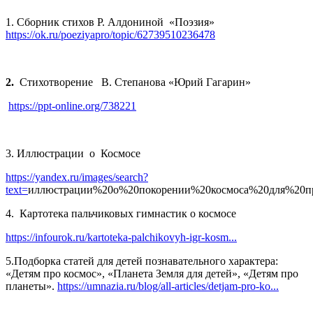
1. Сборник стихов Р. Алдониной «Поэзия»
https://ok.ru/poeziyapro/topic/62739510236478
2.
Стихотворение В. Степанова «Юрий Гагарин»
https://ppt-online.org/738221
3. Иллюстрации о Космосе
https://yandex.ru/images/search?
text=
иллюстрации%20о%20покорении%20космоса%20для%20пре
4. Картотека пальчиковых гимнастик о космосе
https://infourok.ru/kartoteka-palchikovyh-igr-kosm...
5.Подборка статей для детей познавательного характера:
«Детям про космос», «Планета Земля для детей», «Детям про
планеты».
https://umnazia.ru/blog/all-articles/detjam-pro-ko...