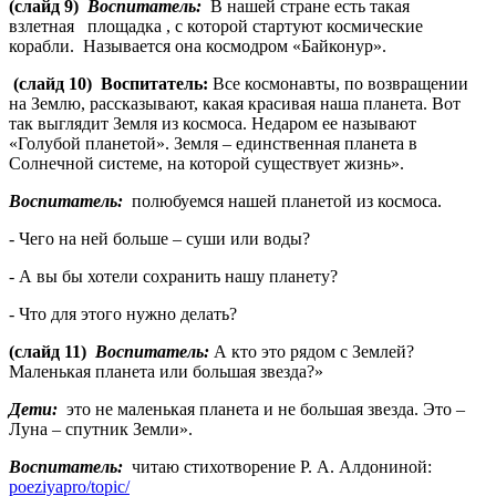
(слайд 9)
Воспитатель:
В нашей стране есть такая
взлетная площадка , с которой стартуют космические
корабли. Называется она космодром «Байконур».
(слайд 10) Воспитатель:
Все космонавты, по возвращении
на Землю, рассказывают, какая красивая наша планета. Вот
так выглядит Земля из космоса. Недаром ее называют
«Голубой планетой». Земля – единственная планета в
Солнечной системе, на которой существует жизнь».
Воспитатель:
полюбуемся нашей планетой из космоса.
- Чего на ней больше – суши или воды?
- А вы бы хотели сохранить нашу планету?
- Что для этого нужно делать?
(слайд 11)
Воспитатель:
А кто это рядом с Землей?
Маленькая планета или большая звезда?»
Дети:
это не маленькая планета и не большая звезда. Это –
Луна – спутник Земли».
Воспитатель:
читаю стихотворение Р. А. Алдониной:
poeziyapro/topic/