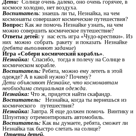
Дети:
Солнце очень далеко, оно очень горячее, в
космосе холодно, нет воздуха.
Воспитатель
: знаешь ли ты, Незнайка, на чем
космонавты совершают космические путешествия?
Вопрос:
Как же помочь Незнайке узнать, на чем
можно совершить космическое путешествие?
Ответы детей:
у нас есть игра «Чудо-крестики». Из
них можно собрать ракету и показать Незнайке
(ребята выполняют задание
)
Игра «Собери космический корабль»
.
Незнайка:
Спасибо, тогда я полечу на Солнце в
космическом корабле.
Воспитатель:
Ребята, можно ему лететь в этой
одежде? А в какой нужно? Почему?
Дети объясняют Незнайке, что космонавтам
необходима специальная одежда.
Незнайка:
Что ж, придется найти скафандр.
Воспитатель:
Незнайка, когда ты вернешься из
космического путешествия?
Незнайка:
Завтра. Я еще должен помочь Винтику и
Шпунтику отремонтировать автомобиль.
Воспитатель:
Как вы думаете, ребята, сможет ли
Незнайка так быстро слетать на солнце?
Ответы детей.