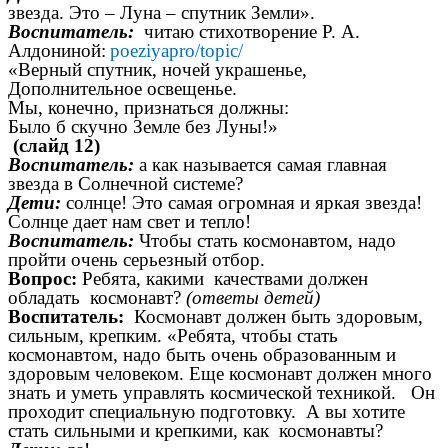
звезда. Это – Луна – спутник Земли».
Воспитатель:
читаю стихотворение Р. А.
Алдониной:
poeziyapro/topic/
«Верный спутник, ночей украшенье,
Дополнительное освещенье.
Мы, конечно, признаться должны:
Было б скучно Земле без Луны!»
(слайд 12)
Воспитатель:
а как называется самая главная
звезда в Солнечной системе?
Дети:
солнце! Это самая огромная и яркая звезда!
Солнце дает нам свет и тепло!
Воспитатель:
Чтобы стать космонавтом, надо
пройти очень серьезный отбор.
Вопрос:
Ребята, какими качествами должен
обладать космонавт?
(ответы детей)
Воспитатель:
Космонавт должен быть здоровым,
сильным, крепким. «Ребята, чтобы стать
космонавтом, надо быть очень образованным и
здоровым человеком. Еще космонавт должен много
знать и уметь управлять космической техникой. Он
проходит специальную подготовку. А вы хотите
стать сильными и крепкими, как космонавты?