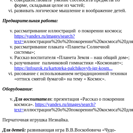
форме, складывая целое из частей;
развивать логическое мышление и воображение детей.
Предварительная работа:
рассматривание иллюстраций о покорении космоса;
https://yandex.ru/images/search?
text=
иллюстрации%20о%20покорении%20космоса%20для%
рассматривание плаката «Планеты Солнечной
системы»;
Рассказ воспитателя «Планета Земля – наш общий дом»;
разучивание пальчиковой гимнастики «Космонавт»;
https://infourok.ru/kartoteka-palchikovyh-igr-kosm...
рисование с использованием нетрадиционной техники
«оттиск смятой бумагой» на тему « Космос».
Оборудование
:
Для воспитател
я: презентация «Рассказ о покорении
космоса».
https://yandex.ru/images/search?
text=
иллюстрации%20о%20покорении%20космоса%20для%
Перчаточная игрушка Незнайка.
Для детей:
развивающая игра В.В.Воскобовича «Чудо-