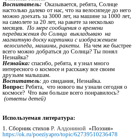
Воспитатель:
Оказывается, ребята, Солнце
настолько далеко от нас, что на велосипеде до него
можно доехать за 3000 лет, на машине за 1000 лет,
на самолете за 20 лет, на ракете за несколько
месяцев.
По мере сообщения о времени
передвижения до Солнца выкладываю на
магнитную доску картинки с изображением
велосипеда, машины, ракеты.
На чем же быстрее
всего можно добраться до Солнца? Ты понял
Незнайка?
Незнайка:
спасибо, ребята, я узнал много
интересного о космосе и расскажу все своим
друзьям малышам.
Воспитатель
: до свидания, Незнайка.
Вопрос:
Ребята, что нового вы узнали сегодня о
космосе? Что вам больше всего понравилось?
(ответы детей)
Используемая литература:
1. Сборник стихов
Р. Алдониной
«Поэзия»
https://ok.ru/poeziyapro/topic/62739510236478