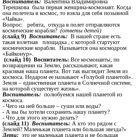
Воспитатель:
Валентина Владимировна
Терешкова была первая женщина-космонавт. Когда
она полетела в космос, то взяла для себя позывной
«Чайка».
Вопрос: ребята, откуда в полет отправляются
космические корабли?
(ответы детей)
(слайд 9)
Воспитатель:
В нашей стране есть
такая взлетная площадка , с которой стартуют
космические корабли. Называется она космодром
«Байконур».
(слайд 10) Воспитатель:
Все космонавты, по
возвращении на Землю, рассказывают, какая
красивая наша планета. Вот так выглядит Земля из
космоса. Недаром ее называют «Голубой планетой».
Земля – единственная планета в Солнечной системе,
на которой существует жизнь».
Воспитатель:
полюбуемся нашей планетой из
космоса.
- Чего на ней больше – суши или воды?
- А вы бы хотели сохранить нашу планету?
- Что для этого нужно делать?
(слайд 11)
Воспитатель:
А кто это рядом с
Землей? Маленькая планета или большая звезда?»
Дети:
это не маленькая планета и не большая