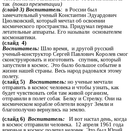
так
(показ презентации)
(слайд 3) Воспитатель
: в России был
замечательный ученый Константин Эдуардович
Циолковский, который мечтал об освоении
космического пространства. Придумал первые
летательные аппараты. Его называли основателем
космонавтики.
(слайд 4)
Воспитатель:
Шло время, и другой русский
ученый-конструктор Сергей Павлович Королев смог
сконструировать и изготовить спутник, который
запустили в космос. Это было большое событие в
жизни нашей страны. Весь народ радовался этому
полету.
(слайд 5)
Воспитатель:
но ученые мечтали
отправить в космос человека и чтобы узнать, как
будет чувствовать себя там живой организм,
отправили в полет собак Белку и Стрелку. Они на
космическом корабле облетели вокруг Земли и
благополучно вернулись на землю.
(слайд 6)
Воспитатель:
И вот настал день, когда
в космос отправили человека. 12 апреля 1961 года
впервые в космос полетел человек. Это был Юрий