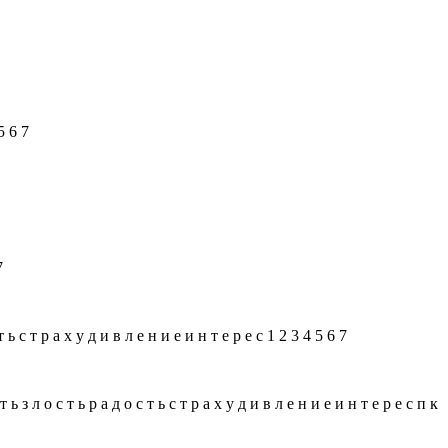
5 6 7
7
т р а х у д и в л е н и е и н т е р е с 1 2 3 4 5 6 7
о с т ь р а д о с т ь с т р а х у д и в л е н и е и н т е р е с п к