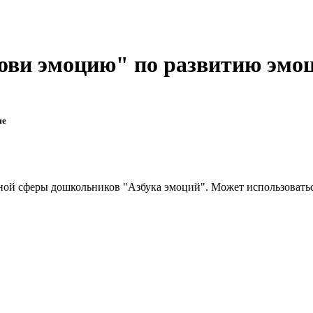
ови эмоцию" по развитию эмо
ме
ой сферы дошкольников "Азбука эмоций". Может использоваться