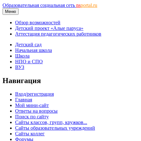
Образовательная социальная сеть
ns
portal.ru
Меню
Обзор возможностей
Детский проект «Алые паруса»
Аттестация педагогических работников
Детский сад
Начальная школа
Школа
НПО и СПО
ВУЗ
Навигация
Вход/регистрация
Главная
Мой мини-сайт
Ответы на вопросы
Поиск по сайту
Сайты классов, групп, кружков...
Сайты образовательных учреждений
Сайты коллег
Форумы