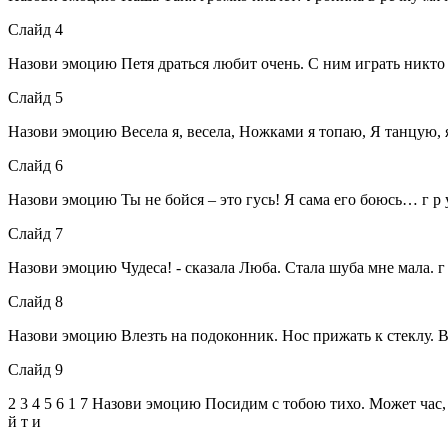
Слайд 4
Назови эмоцию Петя драться любит очень. С ним играть никто не хо
Слайд 5
Назови эмоцию Весела я, весела, Ножками я топаю, Я танцую, я пою
Слайд 6
Назови эмоцию Ты не бойся – это гусь! Я сама его боюсь… г р у с т ь
Слайд 7
Назови эмоцию Чудеса! - сказала Люба. Стала шуба мне мала. г р у с т
Слайд 8
Назови эмоцию Влезть на подоконник. Нос прижать к стеклу. Выглянут
Слайд 9
2 3 4 5 6 1 7 Назови эмоцию Посидим с тобою тихо. Может час, а мож
й т и