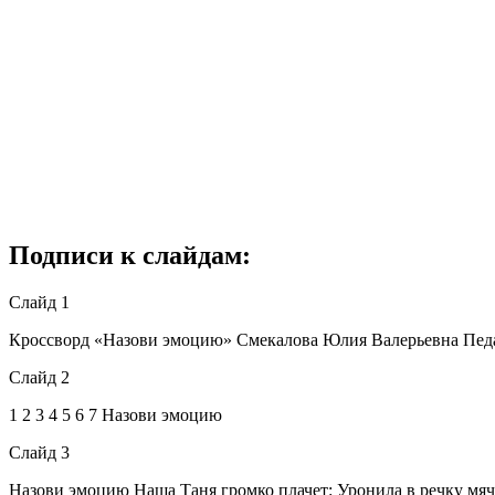
Подписи к слайдам:
Слайд 1
Кроссворд «Назови эмоцию» Смекалова Юлия Валерьевна Педа
Слайд 2
1 2 3 4 5 6 7 Назови эмоцию
Слайд 3
Назови эмоцию Наша Таня громко плачет: Уронила в речку мячик. 