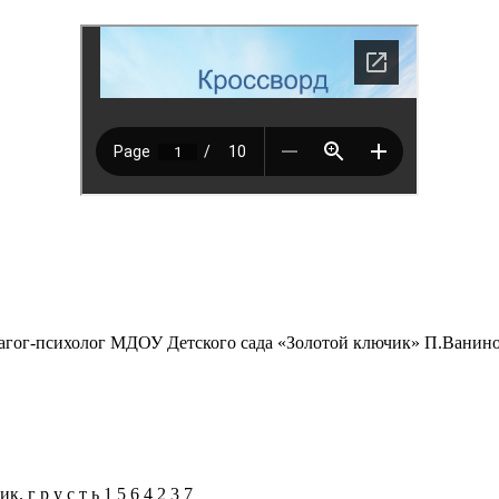
гог-психолог МДОУ Детского сада «Золотой ключик» П.Ванино,
г р у с т ь 1 5 6 4 2 3 7