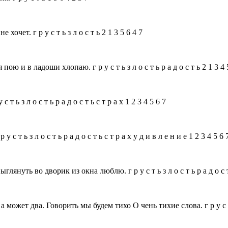
чет. г р у с т ь з л о с т ь 2 1 3 5 6 4 7
 и в ладоши хлопаю. г р у с т ь з л о с т ь р а д о с т ь 2 1 3 4 
 з л о с т ь р а д о с т ь с т р а х 1 2 3 4 5 6 7
 ь з л о с т ь р а д о с т ь с т р а х у д и в л е н и е 1 2 3 4 5 6 
ь во дворик из окна люблю. г р у с т ь з л о с т ь р а д о с т ь с 
ет два. Говорить мы будем тихо О чень тихие слова. г р у с т ь з л 