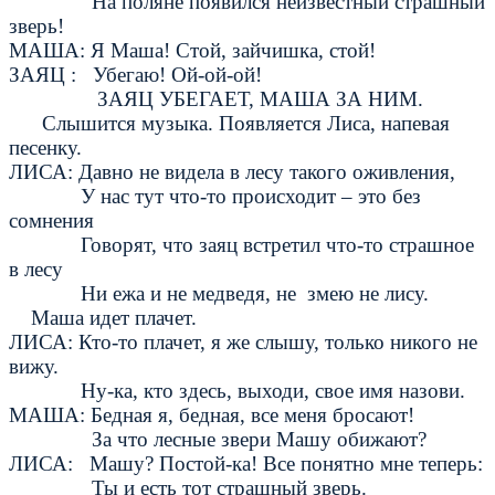
На поляне появился неизвестный страшный
зверь!
МАША: Я Маша! Стой, зайчишка, стой!
ЗАЯЦ : Убегаю! Ой-ой-ой!
ЗАЯЦ УБЕГАЕТ, МАША ЗА НИМ.
Слышится музыка. Появляется Лиса, напевая
песенку.
ЛИСА: Давно не видела в лесу такого оживления,
У нас тут что-то происходит – это без
сомнения
Говорят, что заяц встретил что-то страшное
в лесу
Ни ежа и не медведя, не змею не лису.
Маша идет плачет.
ЛИСА: Кто-то плачет, я же слышу, только никого не
вижу.
Ну-ка, кто здесь, выходи, свое имя назови.
МАША: Бедная я, бедная, все меня бросают!
За что лесные звери Машу обижают?
ЛИСА: Машу? Постой-ка! Все понятно мне теперь:
Ты и есть тот страшный зверь.