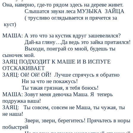
Она, наверно, где-то рядом здесь на дереве живет.
Слышатся звуки леса МУЗЫКА ЗАЙЦА
( трусливо оглядывается и прячется за
куст)
МАША: А это что за кустик вдруг зашевелился?
Дай-ка гляну…Да ведь это зайка притаился!
Выходи, поиграй со мной, будешь ты
сыночек мой.
ЗАЯЦ ПОДХОДИТ К МАШЕ И В ИСПУГЕ
ОТСКАКИВАЕТ
ЗАЯЦ: Ой! Ой! ОЙ! Лучше спрячусь я обратно
Ни за что не покажусь!
Ты такая грязная, я тебя боюсь!
МАША: Зовут меня девочка Маша. Я теперь
подружка ваша!
ЗАЯЦ: Ты совсем, совсем не Маша, ты чужая, ты
не наша!
Звери, звери, берегитесь! Прячьтесь в норы
побыстрей