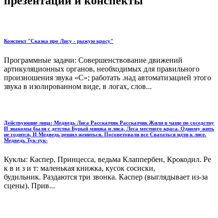
презентации и конспекты
Конспект "Сказка про Лису - рыжую красу"
Программные задачи: Совершенствование движений
артикуляционных органов, необходимых для правильного
произношения звука «С»; работать .над автоматизацией этого
звука в изолированном виде, в логах, слов...
Действующие лица: Медведь Лиса Рассказчик Рассказчик Жили в чаще по соседству
И знакомы были с детства Бурый мишка и лиса, Леса местного краса. Одному жить
не годится, И Медведь решил жениться. Посоветовали все Свататься идти к лисе.
Медведь Тук-тук-
Куклы: Каспер, Принцесса, ведьма Клаппербен, Крокодил. Ре
к в и з и т: маленькая книжка, кусок сосиски,
будильник. Раздаются три звонка. Каспер (выглядывает из-за
сцены). Прив...