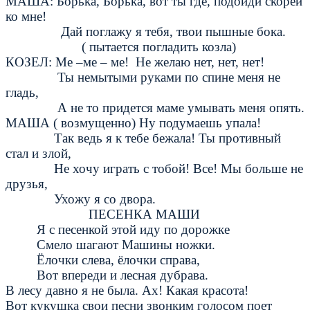
МАША: Борька, Борька, вот ты где, подойди скорей
ко мне!
Дай поглажу я тебя, твои пышные бока.
( пытается погладить козла)
КОЗЕЛ: Ме –ме – ме! Не желаю нет, нет, нет!
Ты немытыми руками по спине меня не
гладь,
А не то придется маме умывать меня опять.
МАША ( возмущенно) Ну подумаешь упала!
Так ведь я к тебе бежала! Ты противный
стал и злой,
Не хочу играть с тобой! Все! Мы больше не
друзья,
Ухожу я со двора.
ПЕСЕНКА МАШИ
Я с песенкой этой иду по дорожке
Смело шагают Машины ножки.
Ёлочки слева, ёлочки справа,
Вот впереди и лесная дубрава.
В лесу давно я не была. Ах! Какая красота!
Вот кукушка свои песни звонким голосом поет