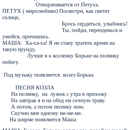
Отворачивается от Петуха.
ПЕТУХ ( миролюбиво) Посмотри, как светит
солнце,
Брось сердиться, улыбнись!
Ты, пойди, переоденься и
умойся, причешись.
МАША: Ха-ха-ха! Я не стану тратить время на
такую ерунду,
Лучше я к козленку Борьке на полянку
побегу.
Под музыку появляется козел Борька
ПЕСНЯ КОЗЛА
На полянку, на лужок с утра я прихожу
На завтрак я и на обед ем сочную траву.
А потом, а потом песенку пою.
Скучно мне одному ме-ме-ме.
На ширме появляется Маша