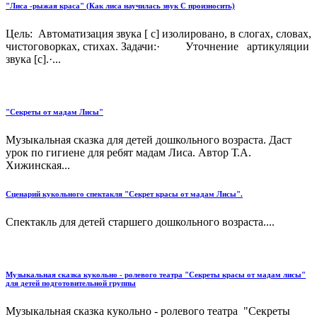
"Лиса -рыжая краса" (Как лиса научилась звук С произносить)
Цель: Автоматизация звука [ с] изолировано, в слогах, словах,
чистоговорках, стихах. Задачи:· Уточнение артикуляции
звука [c].·...
"Секреты от мадам Лисы"
Музыкальная сказка для детей дошкольного возраста. Даст
урок по гигиене для ребят мадам Лиса. Автор Т.А.
Хижинская...
Сценарий кукольного спектакля "Секрет красы от мадам Лисы".
Спектакль для детей старшего дошкольного возраста....
Музыкальная сказка кукольно - ролевого театра "Секреты красы от мадам лисы"
для детей подготовительной группы
Музыкальная сказка кукольно - ролевого театра "Секреты